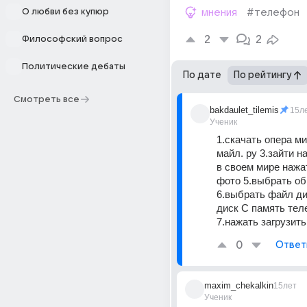
О любви без купюр
мнения
#телефон
2
2
Философский вопрос
Политические дебаты
По дате
По рейтингу
Смотреть все
bakdaulet_tilemis
15л
Ученик
1.скачать опера мин
майл. ру 3.зайти на
в своем мире нажат
фото 5.выбрать об
6.выбрать файл ди
диск С память тел
7.нажать загрузит
0
Ответ
maxim_chekalkin
15лет
Ученик