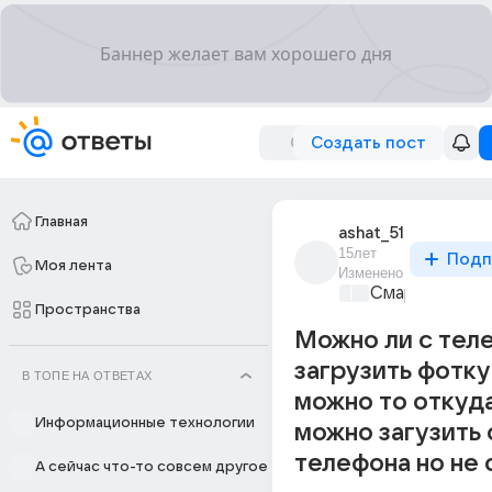
Создать пост
Главная
ashat_51
15лет
Подп
Моя лента
Изменено
Смартфоны
+1
Пространства
Можно ли с тел
загрузить фотку
В ТОПЕ НА ОТВЕТАХ
можно то откуда
Информационные технологии
можно загузить 
телефона но не 
А сейчас что-то совсем другое