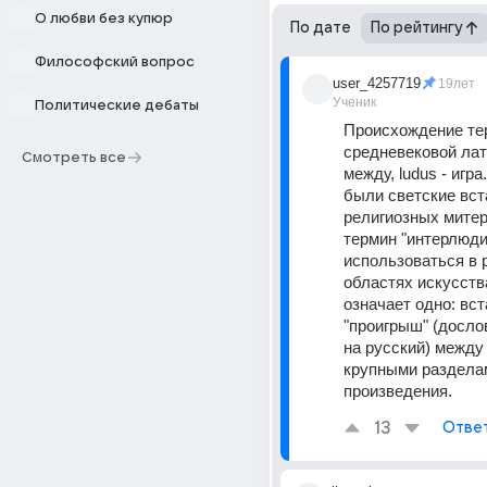
О любви без купюр
По дате
По рейтингу
Философский вопрос
user_4257719
19лет
Ученик
Политические дебаты
Происхождение тер
средневековой латын
Смотреть все
между, ludus - игра.
были светские вста
религиозных митер
термин "интерлюдия
использоваться в 
областях искусства
означает одно: вста
"проигрыш" (досло
на русский) между 
крупными разделам
произведения.
13
Отве