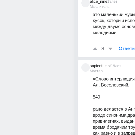
alice_nine
19лет
Мыслитель
это маленький музы
кусок, который испо
между двумя основ
мелодиями. 
8
Ответи
sapienti_sat
19лет
Мастер
«Слово интерлюдия,
Ал. Веселовский, —
540
рано делается в Анг
вроде синонима дра
привилегиях, выданн
время бродячим тру
как равно и в запрещ