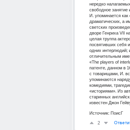
нередко налагаемых
свободное занятие 
И. упоминается как 
драматических, а им
светских произведен
дворе Генриха VII н
целая труппа актеро
посвятивших себя и
одних интерлюдий; и
отличительным име
«The players of interl
патенте, данном в 1
с товарищами, И. вс
упоминаются наряду
комедиями, трагедия
«историями». Из авт
старинных английски
известен Джон Гейву
Источник:
ПоисГ
2
Ответи