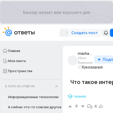
Создать пост
Главная
masha_1041
19лет
Подп
Моя лента
Изменено
Киномания
Пространства
Что такое инт
В ТОПЕ НА ОТВЕТАХ
знания
Информационные технологии
9
4
А сейчас что-то совсем другое