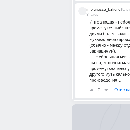
imbrunessa_farkone
19ле
Знаток
Интерлюдия - небол
промежуточный эпи
двумя более важным
музыкального произ
(обычно - между от
вариациями).
....-Небольшая музы
пьеса, исполняемая 
промежутках между 
другого музыкальног
произведения…
0
Ответи