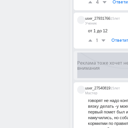
4
Ответи
user_27931766
15лет
Ученик
от 1 до 12
1
Ответи
user_27540819
15лет
Мастер
говорят не надо кон
вязку делать -у мое
первый помет был и
намучились, но соба
кормилми по правил