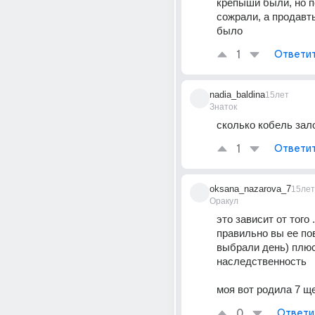
крепыши были, но по
сожрали, а продавть
было
1
Ответи
nadia_baldina
15лет
Знаток
сколько кобель зал
1
Ответи
oksana_nazarova_7
15лет
Оракул
это зависит от того .
правильно вы ее пов
выбрали день) плюс
наследственность 
моя вот родила 7 щ
0
Ответи