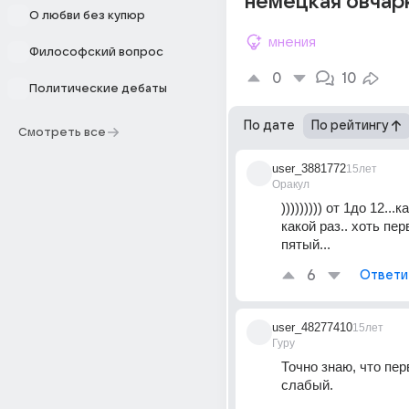
немецкая овчар
О любви без купюр
мнения
Философский вопрос
0
10
Политические дебаты
По дате
По рейтингу
Смотреть все
user_3881772
15лет
Оракул
))))))))) от 1до 12...
какой раз.. хоть пер
пятый...
6
Ответи
user_48277410
15лет
Гуру
Точно знаю, что пер
слабый.