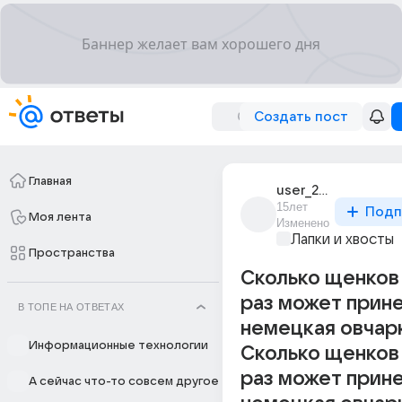
Создать пост
Главная
user_27801143
15лет
Подп
Моя лента
Изменено
Лапки и хвосты
Пространства
Сколько щенков
раз может прин
В ТОПЕ НА ОТВЕТАХ
немецкая овчарк
Информационные технологии
Сколько щенков
раз может прин
А сейчас что-то совсем другое