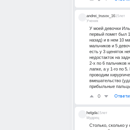
andrei_trusov_16
15лет
Ученик
У моей девочки Ильм
первый помет был 11
назад) и в нем 10 м
мальчиков и 5 девоч
есть у 3 щеняток н
недостакток на задн
2-х по 6 пальчиков н
лапке, а у 1-го по 5.
проводим хирургиче
вмешательство (уда
прибыльные пальцы
0
Ответи
helgda
15лет
Мудрец
Столько, сколько у 