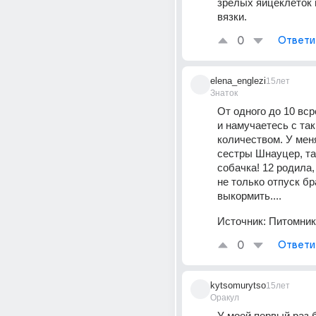
зрелых яйцеклеток 
вязки.
0
Ответи
elena_englezi
15лет
Знаток
От одного до 10 вср
и намучаетесь с так
количеством. У меня
сестры Шнауцер, так
собачка! 12 родила,
не только отпуск бра
выкормить....
Источник:
Питомник
0
Ответи
kytsomurytso
15лет
Оракул
У моей первый раз б