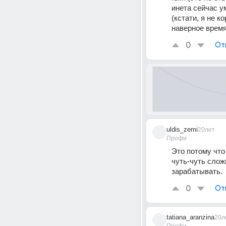
инета сейчас у
(кстати, я не к
наверное время
0
От
uldis_zemi
20лет
Профи
Это потому что
чуть-чуть слож
зарабатывать.
0
От
tatiana_aranzina
20л