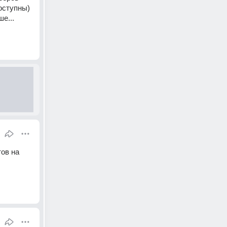
оступны) 
е... 
ов на 