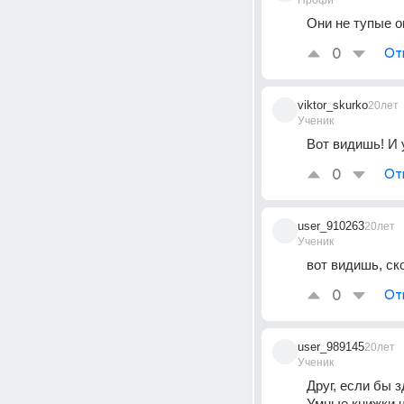
Профи
Они не тупые о
0
От
viktor_skurko
20лет
Ученик
Вот видишь! И у
0
От
user_910263
20лет
Ученик
вот видишь, ско
0
От
user_989145
20лет
Ученик
Друг, если бы 
Умные книжки чи