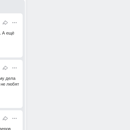
 А ещё 
му дела 
 не любят 
зеров 