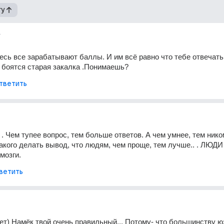
гу
т
есь все зарабатывают баллы. И им всё равно что тебе отвечать.
о боятся старая закалка .Понимаешь?
тветить
. . Чем тупее вопрос, тем больше ответов. А чем умнее, тем нико
такого делать вывод, что людям, чем проще, тем лучше.. . ЛЮДИ
мозги.
ветить
твет) Намёк твой очень правильный... Потому- что большинству ю