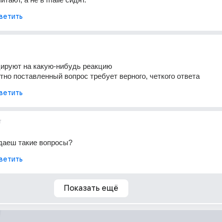
ветить
ируют на какую-нибудь реакцию 
ктно поставленный вопрос требует верного, четкого ответа
ветить
т
даеш такие вопросы?
ветить
Показать ещё