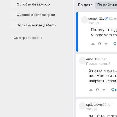
О любви без купюр
По дате
По рейтин
Философский вопрос
sergei_115
20ле
Ученик
Политические дебаты
Потому что зд
многие чего т
Смотреть все
0
О
enot_11
20лет
Просветленный
Это так и есть.
нет. Можно из 
напрягать свои 
0
От
spacerover
20лет
Ученик
гы... (это не о