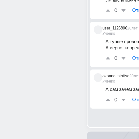
0
От
user_1126896
20лет
Ученик
А тупые провоц
А верно, корре
0
От
oksana_sinitsa
20ле
Ученик
А сам зачем за
0
От