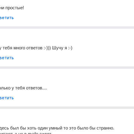
ни простые!
ветить
 тебя много ответов :-))) Шучу я :-)
ветить
лько у тебя ответов....
ветить
здесь был бы хоть один умный то это было бы странно. 
тают, а не в maile сидят.