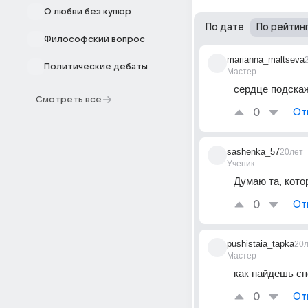
О любви без купюр
По дате
По рейтин
Философский вопрос
marianna_maltseva
Политические дебаты
Мастер
сердце подскаж
Смотреть все
0
От
sashenka_57
20лет
Ученик
Думаю та, кот
0
От
pushistaia_tapka
20
Мастер
как найдешь спо
0
От