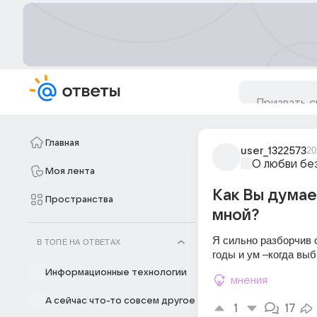
Главная
user_1322573
20
О любви бе
Моя лента
Как Вы думае
Пространства
мной?
Я сильно разборчив с
В ТОПЕ НА ОТВЕТАХ
годы и ум –когда вы
Информационные технологии
мнения
А сейчас что-то совсем другое
1
17