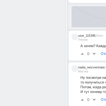
user_115346
20лет
Ученик
А зачем? Кажды
0
От
nadia_neizvestnaia
2
Мастер
Ну посмотри на
то получиться 
Потом, когда р
И тут почему-то
0
От