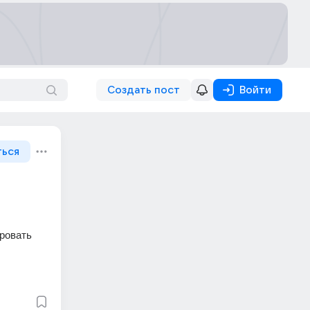
Создать пост
Войти
ться
ровать 