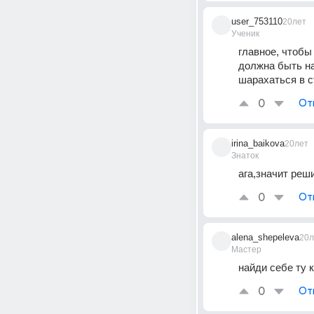
user_753110
20лет
Ученик
главное, чтобы 
должна быть на
шарахаться в с
0
От
irina_baikova
20лет
Знаток
ага,значит реш
0
От
alena_shepeleva
20л
Мастер
найди себе ту к
0
От