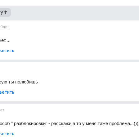
гу
20лет
ет...
ветить
орую ты полюбишь
ветить
лет
соб " разблокировки" - расскажи,а то у меня таже проблема...)))
ветить