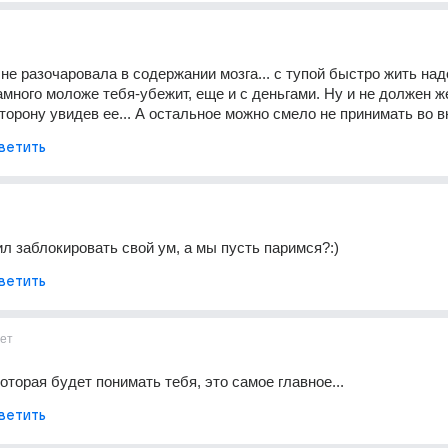
не разочаровала в содержании мозга... с тупой быстро жить надо
много моложе тебя-убежит, еще и с деньгами. Ну и не должен же
торону увидев ее... А остальное можно смело не принимать во 
ветить
ил заблокировать свой ум, а мы пусть паримся?:)
ветить
ет
оторая будет понимать тебя, это самое главное...
ветить