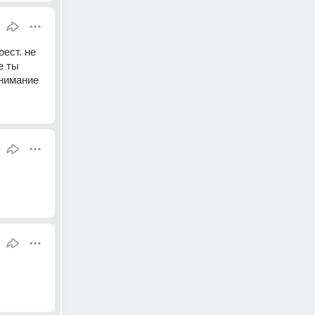
ест. не 
 ты 
внимание