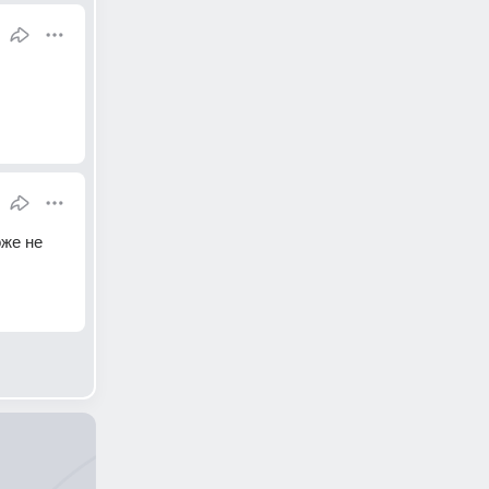
же не 