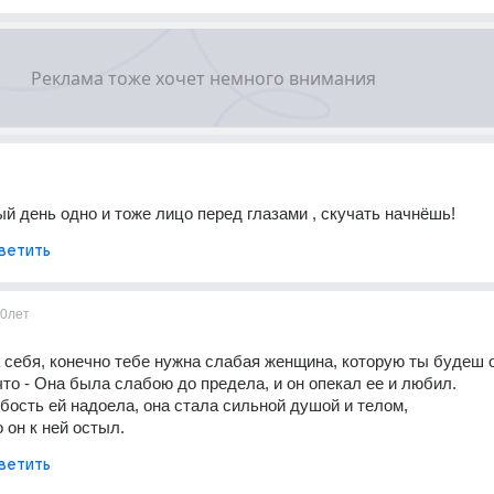
й день одно и тоже лицо перед глазами , скучать начнёшь!
ветить
0лет
 себя, конечно тебе нужна слабая женщина, которую ты будеш оп
что - Она была слабою до предела, и он опекал ее и любил. 
обость ей надоела, она стала сильной душой и телом, 
 он к ней остыл.
ветить