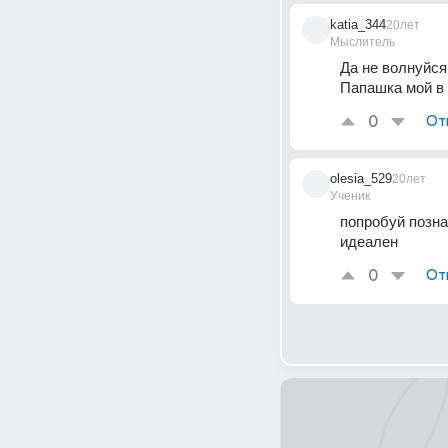
katia_344
20лет
Мыслитель
Да не волнуйся
Папашка мой в 
0
От
olesia_529
20лет
Ученик
попробуй позна
идеален
0
От