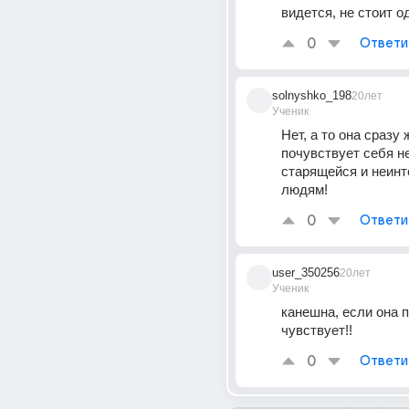
видется, не стоит о
0
Ответи
solnyshko_198
20лет
Ученик
Нет, а то она сразу ж
почувствует себя не
старящейся и неинт
людям!
0
Ответи
user_350256
20лет
Ученик
канешна, если она п
чувствует!!
0
Ответи