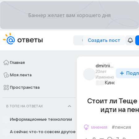
Создать пост
Главная
dmitrii_1214
20лет
Подп
Моя лента
Изменено
Киномания
+1
Пространства
Стоит ли Теще 
В ТОПЕ НА ОТВЕТАХ
идти на пе
Информационные технологии
мнения
#пенсия
А сейчас что-то совсем другое