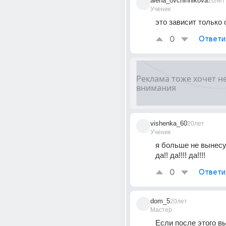
alena_ovchinnikova
20лет
Ученик
это зависит только
0
Ответи
vishenka_60
20лет
Ученик
я больше не вынесу!
да!! да!!!! да!!!!
0
Ответи
dom_5
20лет
Мастер
Если после этого в