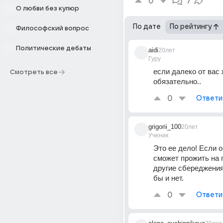
0
7
О любви без купюр
По дате
По рейтингу
Философский вопрос
Политические дебаты
aidi
20лет
Гуру
если далеко от вас ж
Смотреть все
обязательно..
0
Ответи
grigorii_100
20лет
Ученик
Это ее дело! Если он
сможет прожить на 
другие сбереджения,
бы и нет.
0
Ответи