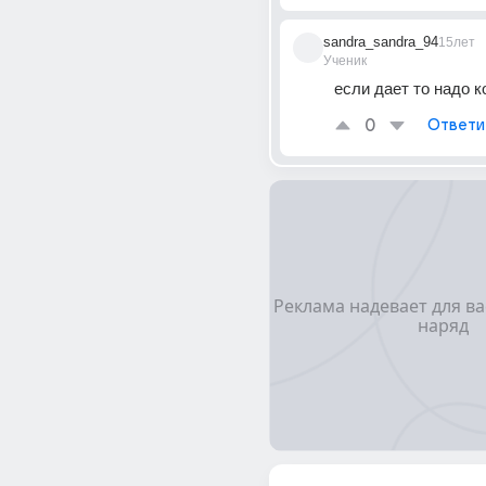
sandra_sandra_94
15лет
Ученик
если дает то надо к
0
Ответи