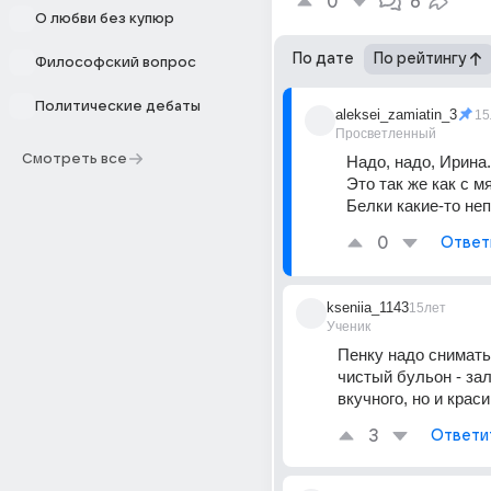
0
6
О любви без купюр
По дате
По рейтингу
Философский вопрос
Политические дебаты
aleksei_zamiatin_3
15
Просветленный
Смотреть все
Надо, надо, Ирина.
Это так же как с м
Белки какие-то не
0
Ответ
kseniia_1143
15лет
Ученик
Пенку надо снимать 
чистый бульон - зал
вкучного, но и краси
3
Ответи