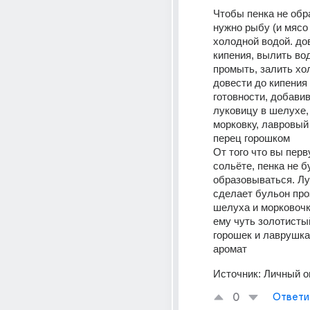
Чтобы пенка не обр
нужно рыбу (и мясо 
холодной водой. дов
кипения, вылить воду
промыть, залить хол
довести до кипения 
готовности, добавив
луковицу в шелухе,
морковку, лавровый 
перец горошком 
От того что вы перв
сольёте, пенка не бу
образовываться. Лу
сделает бульон проз
шелуха и морковочк
ему чуть золотистый
горошек и лаврушка,
аромат
Источник:
Личный о
0
Ответи