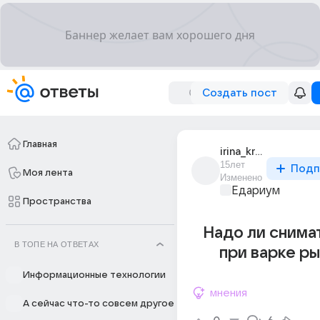
Создать пост
Главная
irina_krylova_477
15лет
Подп
Моя лента
Изменено
Едариум
Пространства
Надо ли снима
В ТОПЕ НА ОТВЕТАХ
при варке р
Информационные технологии
мнения
А сейчас что-то совсем другое