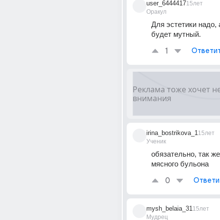
user_6444417
15лет
Оракул
Для эстетики надо, 
будет мутный.
1
Ответи
irina_bostrikova_1
15лет
Ученик
обязательно, так же 
мясного бульона
0
Ответи
mysh_belaia_31
15лет
Мудрец