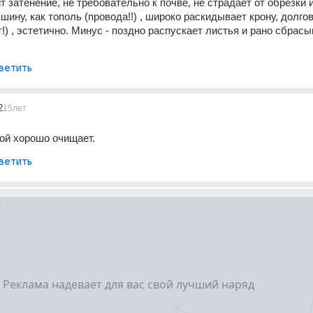
 затенение, не требовательно к почве, не страдает от обрезки и
шину, как тополь (провода!!) , широко раскидывает крону, долгов
т!) , эстетично. Минус - поздно распускает листья и рано сбрасы
ветить
2
15лет
ой хорошо очищает.
ветить