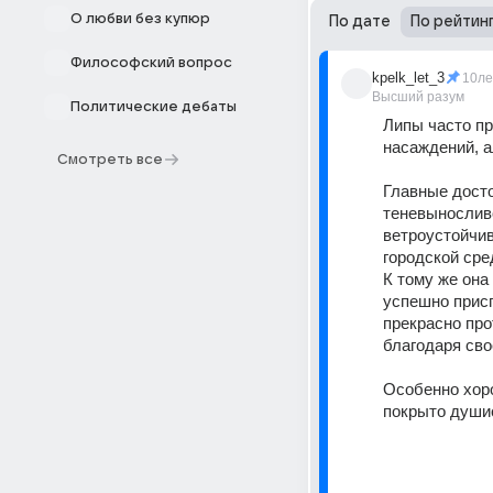
О любви без купюр
По дате
По рейтин
Философский вопрос
kpelk_let_3
10ле
Высший разум
Политические дебаты
Липы часто пр
насаждений, а
Смотреть все
Главные досто
теневыносливо
ветроустойчив
городской сре
К тому же она
успешно присп
прекрасно про
благодаря сво
Особенно хоро
покрыто души