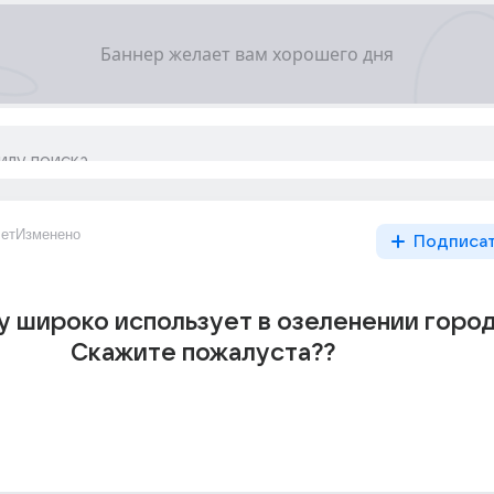
ет
Изменено
Подписа
у широко использует в озеленении горо
Скажите пожалуста??