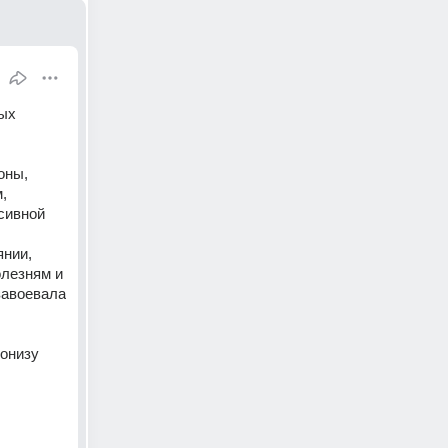
ых 
ны, 
 
сивной 
нии, 
лезням и 
авоевала 
онизу 