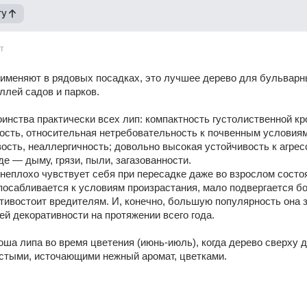
гу
т
именяют в рядовых посадках, это лучшее дерево для бульварн
ллей садов и парков.
инства практически всех лип: компактность густолиственной кро
сть, относительная нетребовательность к почвенным условиям,
ость, неаллергичность; довольно высокая устойчивость к агрес
де — дыму, грязи, пыли, загазованности.
 неплохо чувствует себя при пересадке даже во взрослом состоя
осабливается к условиям произрастания, мало подвергается бо
тивостоит вредителям. И, конечно, большую популярность она з
ей декоративности на протяжении всего года.
ша липа во время цветения (июнь-июль), когда дерево сверху д
стыми, источающими нежный аромат, цветками.