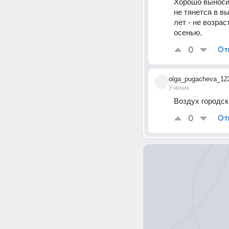
Хорошо выносит
не тянется в вы
лет - не возрас
осенью.
0
От
olga_pugacheva_12
Ученик
Воздух городск
0
От