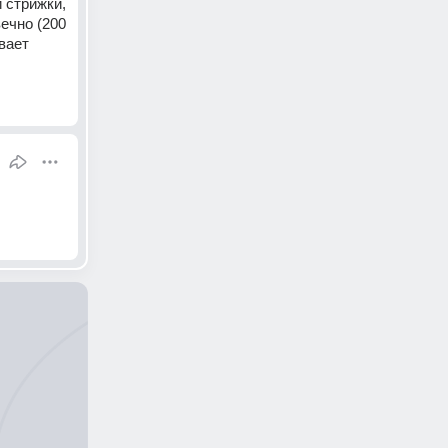
 стрижки, 
ечно (200 
вает 