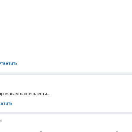
тветить
орожанам лапти плести...
етить
ет