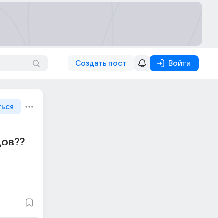
Создать пост
Войти
ться
дов??