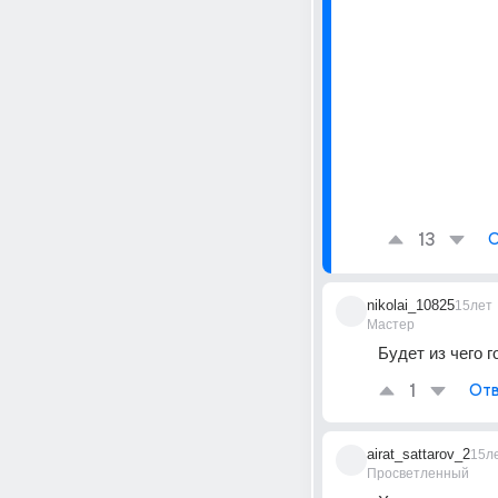
13
О
nikolai_10825
15лет
Мастер
Будет из чего г
1
Отв
airat_sattarov_2
15л
Просветленный