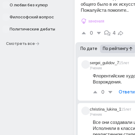
общего было в их искусст
О любви без купюр
Пожалуйста помогите..
Философский вопрос
мнения
Политические дебаты
0
4
Смотреть все
По дате
По рейтингу
sergei_gulidov_7
15лет
Ученик
Флорентийские худо
Возрождения.
0
Ответи
christina_lukina_1
15лет
Ученик
Все они создавали 
Исполняли в класси
реалистичном стиле