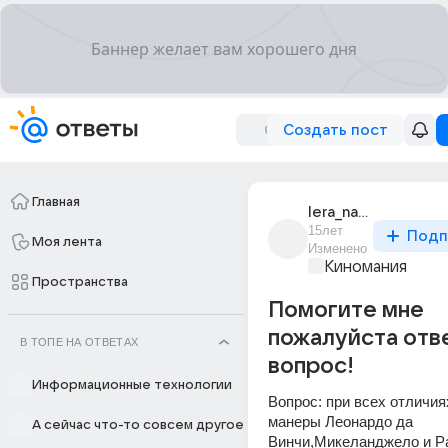
Создать пост
Главная
lera_navolokina
15лет
Подп
Моя лента
Изменено
Киномания
Пространства
Помогите мне
пожалуйста отв
В ТОПЕ НА ОТВЕТАХ
вопрос!
Информационные технологии
Вопрос: при всех отличия
манеры Леонардо да 
А сейчас что-то совсем другое
Винчи,Микеланджело и Ра