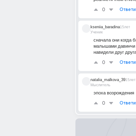
0
Ответи
kseniia_baradina
15лет
Ученик
сначала они когда б
малышами давинчи 
навидели друг друг
0
Ответи
natalia_malkova_39
15лет
Мыслитель
эпоха возрождения
0
Ответи