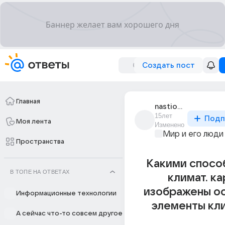
Создать пост
Главная
nastiona_ordina
15лет
Подп
Моя лента
Изменено
Мир и его люди
Пространства
Какими спосо
В ТОПЕ НА ОТВЕТАХ
климат. к
изображены о
Информационные технологии
элементы кл
А сейчас что-то совсем другое