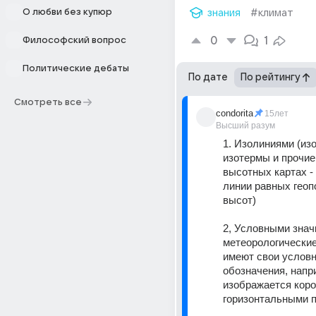
О любви без купюр
знания
#климат
0
1
Философский вопрос
Политические дебаты
По дате
По рейтингу
Смотреть все
condorita
15лет
Высший разум
1. Изолиниями (изо
изотермы и прочие,
высотных картах - и
линии равных геоп
высот) 
2, Условными значк
метеорологические
имеют свои условн
обозначения, напри
изображается коро
горизонтальными п