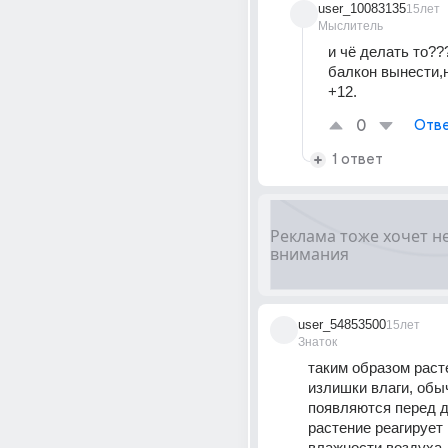
user_10083135
15лет
Мыслитель
и чё делать то??
балкон вынести,н
+12.
0
Отве
1 ответ
user_54853500
15лет
Знаток
таким образом раст
излишки влаги, обыч
появляются перед до
растение реагирует
влажности воздуха