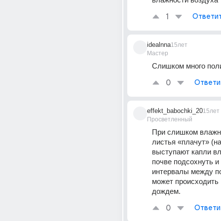
1
Ответи
idealnna
15лет
Мастер
Слишком много пол
0
Ответи
effekt_babochki_20
15лет
Просветленный
При слишком влажно
листья «плачут» (на
выступают капли вл
почве подсохнуть и 
интервалы между по
может происходить 
дождем.
0
Ответи