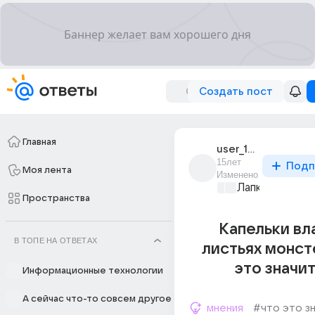
Создать пост
Главная
user_10083135
15лет
Подп
Моя лента
Изменено
Лапки и хвост
Пространства
Капельки вл
В ТОПЕ НА ОТВЕТАХ
листьях монст
это значит
Информационные технологии
А сейчас что-то совсем другое
мнения
#что это з