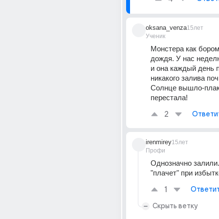
oksana_venza
15лет
Ученик
Монстера как бором
дождя. У нас недел
и она каждый день п
никакого залива поч
Солнце вышло-плак
перестала!
2
Ответи
irenmirey
15лет
Профи
Однозначно залили.
"плачет" при избытк
1
Ответи
Скрыть ветку