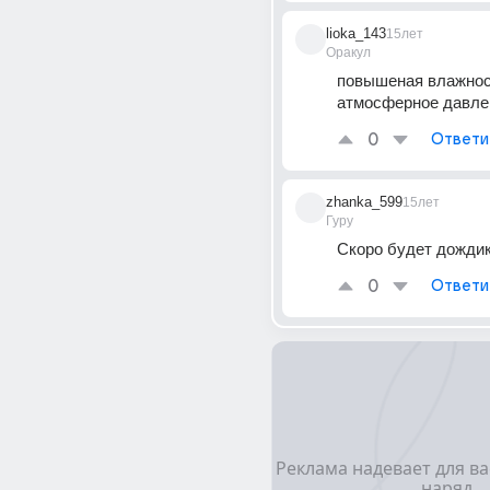
lioka_143
15лет
Оракул
повышеная влажност
атмосферное давле
0
Ответи
zhanka_599
15лет
Гуру
Скоро будет дождик
0
Ответи