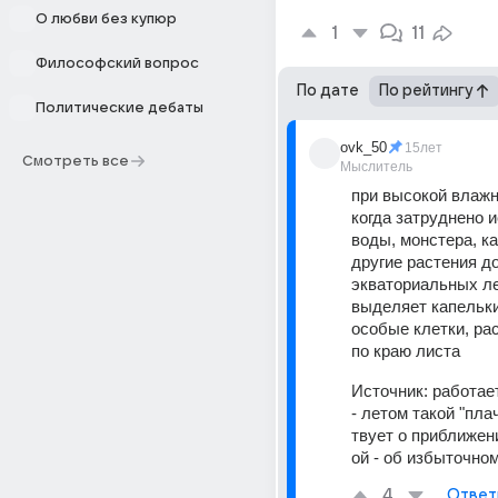
О любви без купюр
1
11
Философский вопрос
По дате
По рейтингу
Политические дебаты
ovk_50
15лет
Смотреть все
Мыслитель
при высокой влажн
когда затруднено и
воды, монстера, ка
другие растения д
экваториальных ле
выделяет капельки
особые клетки, ра
по краю листа
Источник:
работае
- летом такой "пла
твует о приближен
ой - об избыточно
4
Ответ