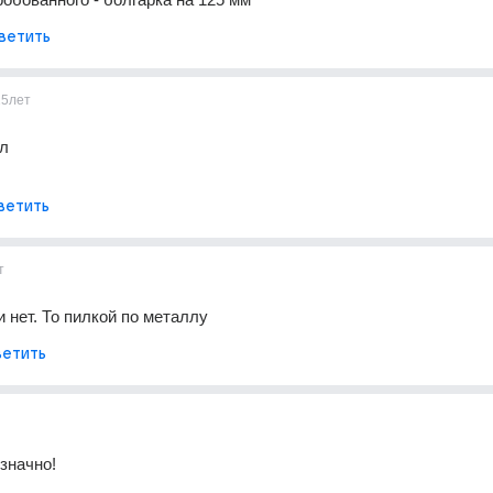
ветить
15лет
л 
ветить
т
и нет. То пилкой по металлу
етить
значно! 