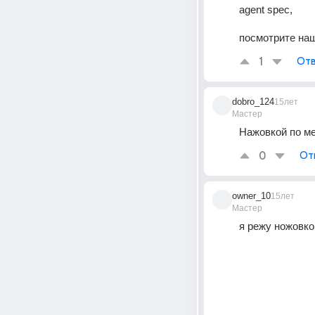
agent spec, 
посмотрите наш
1
Отв
dobro_124
15лет
Мастер
Нажовкой по ме
0
От
owner_10
15лет
Мастер
я режу ножовко