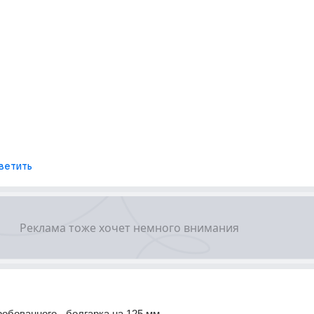
ветить
робованного - болгарка на 125 мм