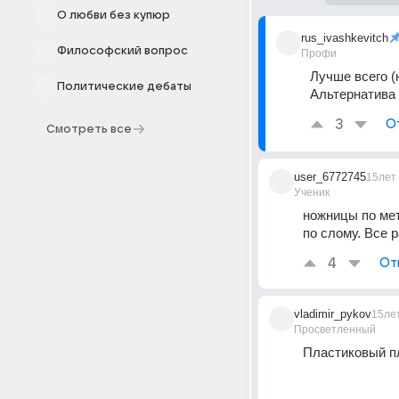
О любви без купюр
rus_ivashkevitch
Философский вопрос
Профи
Лучше всего (н
Политические дебаты
Альтернатива 
3
О
Смотреть все
user_6772745
15лет
Ученик
ножницы по мет
по слому. Все р
4
От
vladimir_pykov
15ле
Просветленный
Пластиковый пл