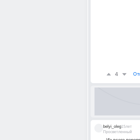
4
От
belyi_oleg
15лет
Просветленный
Из всего переп