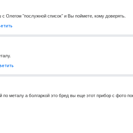
 с Олегом "послужной список" и Вы поймете, кому доверять.
етить
талу.
ветить
й по металу а болгаркой это бред вы еще этот прибор с фото п