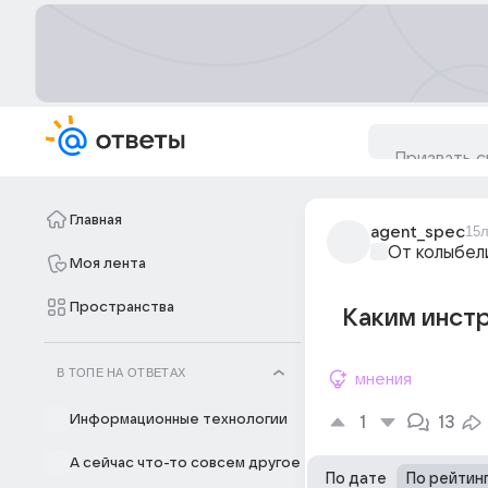
Главная
agent_spec
15л
От колыбел
Моя лента
Пространства
Каким инст
В ТОПЕ НА ОТВЕТАХ
мнения
Информационные технологии
1
13
А сейчас что-то совсем другое
По дате
По рейтин