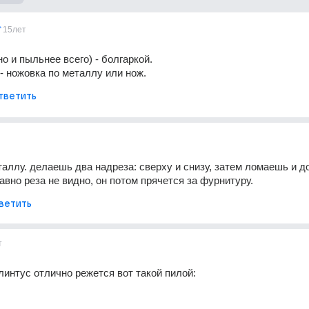
15лет
о и пыльнее всего) - болгаркой. 
- ножовка по металлу или нож.
тветить
аллу. делаешь два надреза: сверху и снизу, затем ломаешь и д
авно реза не видно, он потом прячется за фурнитуру.
ветить
т
интус отлично режется вот такой пилой: 