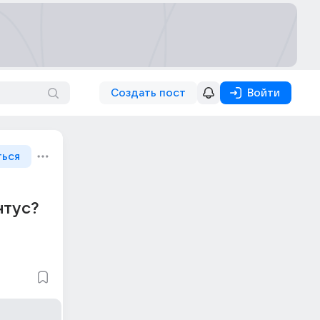
Создать пост
Войти
ться
нтус?