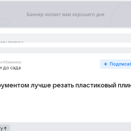
ет
Изменено
Подписа
и до сада
рументом лучше резать пластиковый пли
гу