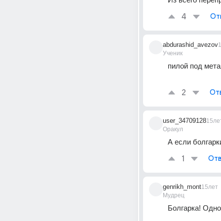
4
От
abdurashid_avezov
Ученик
пилой под мета
2
От
user_34709128
15ле
Оракул
А если болгарк
1
Отв
genrikh_mont
15лет
Мудрец
Болгарка! Одно