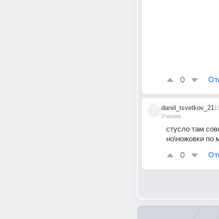
0
От
daniil_tsvetkov_21
1
Ученик
стусло там совс
но\ножовки по 
0
От