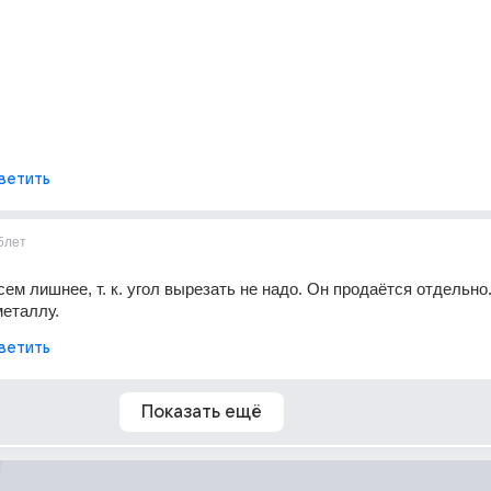
ветить
5лет
ем лишнее, т. к. угол вырезать не надо. Он продаётся отдельно.
металлу.
ветить
Показать ещё