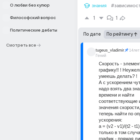
О любви без купюр
знания
#зависимос
1
1
Философский вопрос
Политические дебаты
По дате
По рейтингу
Смотреть все
tugeus_vladimir
14лет
Гений
Скорость - элемент
графику!! ! Неужел
умеешь делать? ! 
А с ускорением чут
надо взять два зна
времени и найти 
соответствующие и
значения скорости,
теперь найти по о
ускорения: 
а = (v2 - v1)/(t2 - t1
только в том случа
график - прямая ли