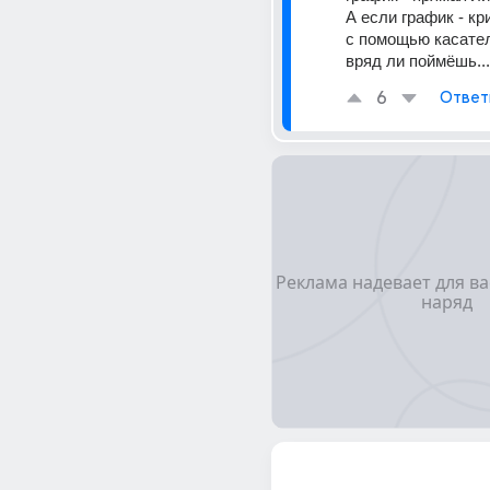
А если график - кри
с помощью касатель
вряд ли поймёшь...
6
Ответ