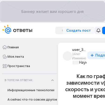
Создать пост
Главная
user_30069276
14лет
Подп
Моя лента
Изменено
Наука
+1
Пространства
Как по гра
В ТОПЕ НА ОТВЕТАХ
зависимости v(
скорость и уск
Информационные технологии
момент вре
А сейчас что-то совсем другое