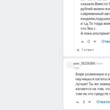
сказали.Вместо 9к
рублей можно взя
современный авто
кондеем,подушка
и т.д.То тогда мо
что 9ка г.. 
А пока альтернат
0
Отве
1 ответ
user_55226306
14лет
Гуру
Бери ухоженную и у
научишься кататься
лучше! Ты же знаешь
катаются на том, что
том на что средств 
3
Ответи