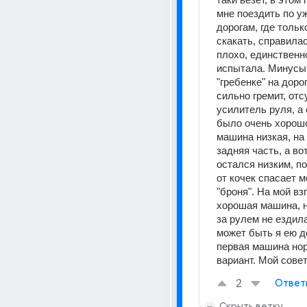
мне поездить по у
дорогам, где тольк
скакать, справилас
плохо, единственно
испытала. Минусы н
"гребенке" на дорог
сильно гремит, отс
усилитель руля, а 
было очень хорошо
машина низкая, на 
задняя часть, а вот
остался низким, по
от кочек спасает м
"броня". На мой вз
хорошая машина, н
за рулем не ездила
может быть я ею до
первая машина но
вариант. Мой совет
2
Ответ
Скрыть ветку