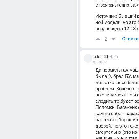
строя жизненно важн
Источник:
Бывший в
ной модели, но это
вно, порядка 12-13 л
2
Ответи
tudor_33
14лет
Мастер
Да нормальная маши
была 9, брал БУ, м
лет, откатался 6 лет
проблем. Конечно п
но они мелочные и е
следить то будет вс
Поломки: Багажник 
сам по себе - барах
частенько борохлят 
дверей, но это тоже 
смертельно (это из-з
машина БУ и битая, 