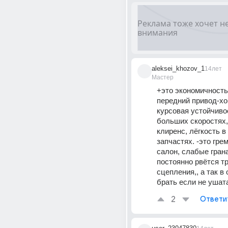
aleksei_khozov_1
14лет
Мастер
+это экономичность 
передний привод-хо
курсовая устойчивос
больших скоростях,
клиренс, лёгкость в 
запчастях. -это греми
салон, слабые грана
постоянно рвётся тр
сцепления,, а так в
брать если не ушат
2
Ответи