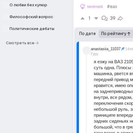
О любви без купюр
мнения
#ваз
Философский вопрос
1
39
Политические дебаты
По дате
По рейтингу
Смотреть все
anastasiia_11037
14л
Гуру
я езжу на ВАЗ 21099
суть одна. Плюсы 
машинка, рвется вп
передний привод м
нравится, имею оп
на заднеприводных
внутри, все рядом,
переключения скор
небольшой руль, зи
приниципе впереди 
задних сиденьях н
большой, что в гряз
таки везет, в этом 