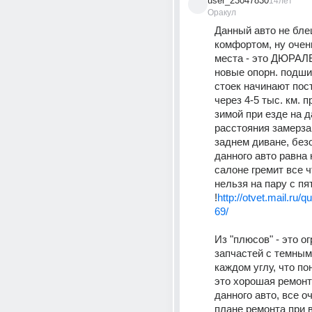
user_23047830
14лет
Оракул
Данный авто не бле
комфортом, ну очен
места - это ДЮРАЛ
новые опорн. подшип
стоек начинают пост
через 4-5 тыс. км. п
зимой при езде на д
расстояния замерзаю
заднем диване, безо
данного авто равна н
салоне гремит все ч
нельзя на пару с пят
!
http://otvet.mail.ru/
69/
Из "плюсов" - это о
запчастей с темным
каждом углу, что по
это хорошая ремонт
данного авто, все оч
плане ремонта при в