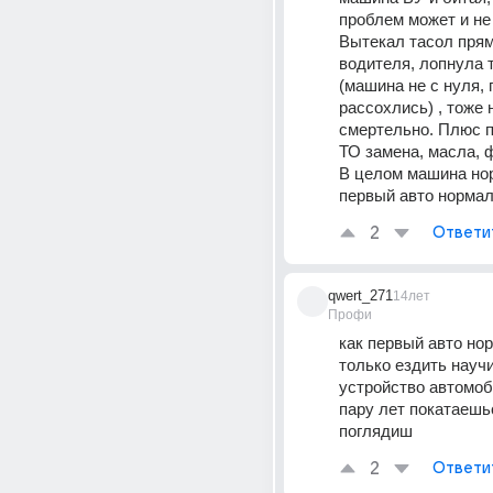
проблем может и не 
Вытекал тасол прям 
водителя, лопнула т
(машина не с нуля, 
рассохлись) , тоже н
смертельно. Плюс п
ТО замена, масла, ф
В целом машина нор
первый авто нормал
2
Ответи
qwert_271
14лет
Профи
как первый авто нор
только ездить научи
устройство автомоб
пару лет покатаешьс
поглядиш
2
Ответи