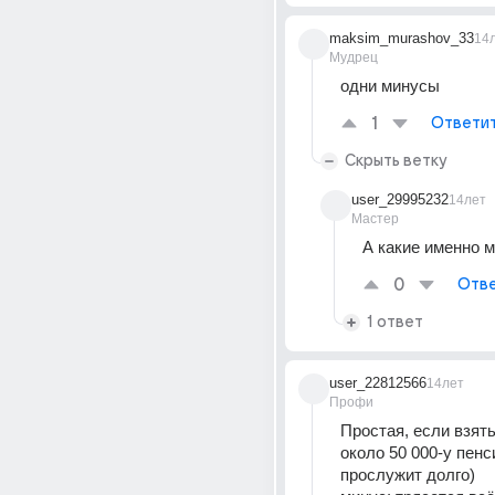
maksim_murashov_33
14
Мудрец
одни минусы
1
Ответи
Скрыть ветку
user_29995232
14лет
Мастер
А какие именно 
0
Отве
1 ответ
user_22812566
14лет
Профи
Простая, если взять
около 50 000-у пенси
прослужит долго) 