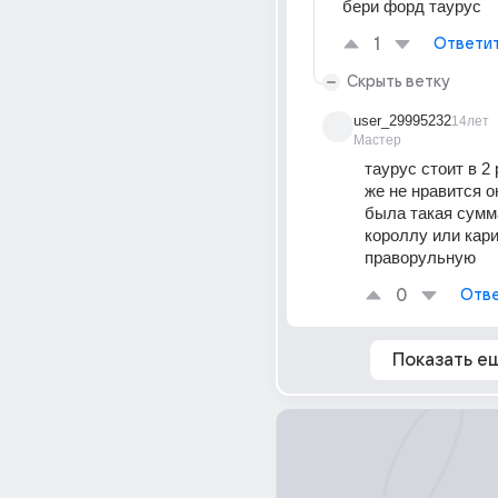
бери форд таурус
1
Ответи
Скрыть ветку
user_29995232
14лет
Мастер
таурус стоит в 2 
же не нравится о
была такая сумма
короллу или кари
праворульную
0
Отве
Показать е