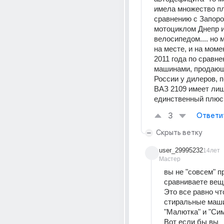
имела множество пл
сравнению с Запоро
мотоциклом Днепр и
велосипедом.... но м
на месте, и на момен
2011 года по сравне
машинами, продающ
России у дилеров, 
ВАЗ 2109 имеет лиш
единственный плюс 
3
Ответи
Скрыть ветку
user_29995232
14лет
Мастер
вы не "совсем" п
сравниваете вещ
Это все равно чт
стиральные маши
"Малютка" и "Сим
Вот если бы вы 