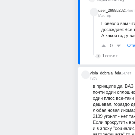
user_29995232
14лет
Мастер
Повезло вам что
досаждает.Все т
А какой год у ва
0
Отв
1 ответ
viola_dobraia_feia
14лет
Гуру
в принципе да! ВАЗ 
почти один сплошной
один плюс все-таки е
дешевая, гораздо д
любая новая иномар
Если прокрутить вре
и в эпоху "социалис
автодефицита" то м