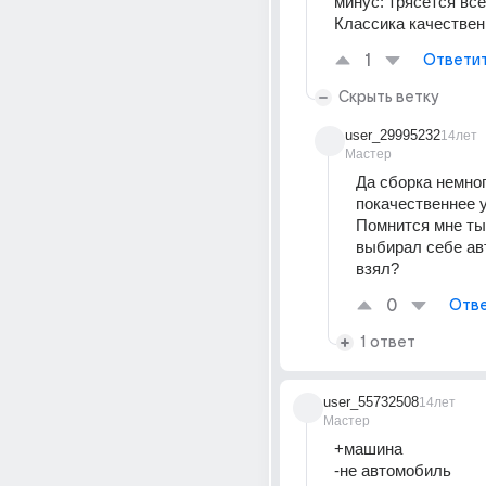
минус: трясется всё
Классика качествен
1
Ответи
Скрыть ветку
user_29995232
14лет
Мастер
Да сборка немног
покачественнее у
Помнится мне ты
выбирал себе авт
взял?
0
Отве
1 ответ
user_55732508
14лет
Мастер
+машина 
-не автомобиль 