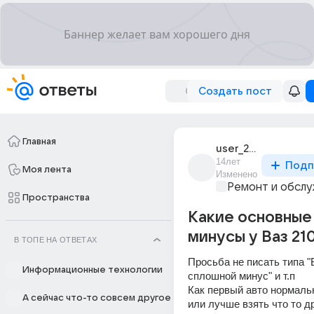
Создать пост
Главная
user_29995232
14лет
Подп
Моя лента
Изменено
Ремонт и обслу
Пространства
Какие основные
минусы у Ваз 21
В ТОПЕ НА ОТВЕТАХ
Просьба не писать типа "В
Информационные технологии
сплошной минус" и т.п 
Как первый авто нормаль
А сейчас что-то совсем другое
или лучше взять что то д