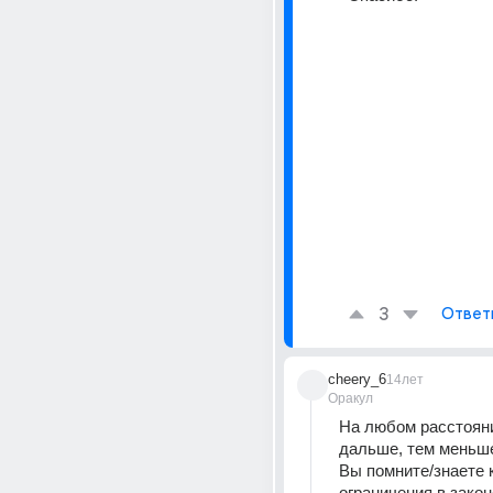
3
Ответ
cheery_6
14лет
Оракул
На любом расстояни
дальше, тем меньше
Вы помните/знаете к
ограничения в закон