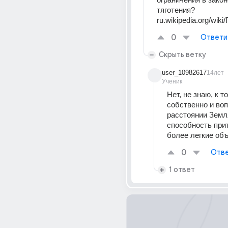
тяготения? 
ru.wikipedia.org/wik
0
Ответи
Скрыть ветку
user_10982617
14лет
Ученик
Нет, не знаю, к то
собственно и воп
расстоянии Земля
способность прит
более легкие об
0
Отве
1 ответ