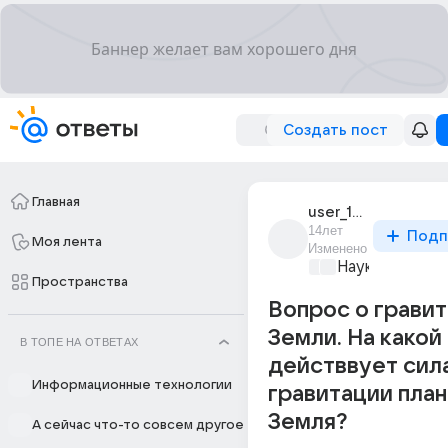
Создать пост
Главная
user_10982617
14лет
Подп
Моя лента
Изменено
Наука
+1
Пространства
Вопрос о грави
Земли. На какой
В ТОПЕ НА ОТВЕТАХ
действвует сил
Информационные технологии
гравитации пла
Земля?
А сейчас что-то совсем другое