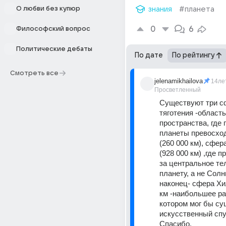
О любви без купюр
знания
#планета
0
6
Философский вопрос
Политические дебаты
По дате
По рейтингу
Смотреть все
jelenamikhailova
14ле
Просветленный
Существуют три сф
тяготения -область 
пространства, где 
планеты превосход
(260 000 км), сфер
(928 000 км) ,где п
за центральное тел
планету, а не Солнц
наконец- сфера Хи
км -наибольшее рас
котором мог бы су
искусственный спу
Спасибо.