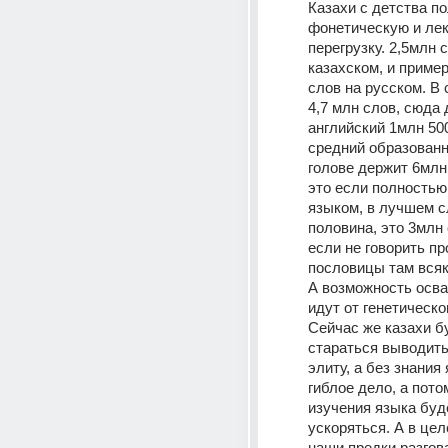
Казахи с детства по
фонетическую и лек
перегрузку. 2,5млн с
казахском, и пример
слов на русском. В 
4,7 млн слов, сюда 
английский 1млн 500
средний образованн
голове держит 6млн 
это если полностью
языком, в лучшем с
половина, это 3млн 
если не говорить про
пословицы там всяки
А возможность осва
идут от генетическог
Сейчас же казахи бу
стараться выводить
элиту, а без знания 
гиблое дело, а пото
изучения языка буде
ускоряться. А в цел
наши предки разгова