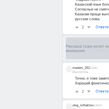
Казахский язык боле
Согласные не смягч
Казахам проще выго
русские слова.
2
Ответи
madam_262
14лет
Мыслитель
Точно, я тоже заметил
Хороший фонетичес
2
Ответи
oleg_miftakhov
14лет