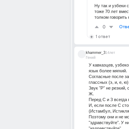
Ну так и узбеки 
тоже 70 лет вмес
толком говорить 
0
Отве
1 ответ
khammer_3
14лет
Гений
У кавказцев, узбеко
язык более мягкий. 
Согласные после за
глассных (э, и, е, ю
Звук "Р" не резкий, 
Ж. 
Перед С и З всегда 
И, если после С сто
(Истамбул, Истикляль
Поэтому они и не мо
"здравствуйте". У н
"издравствуйте". 