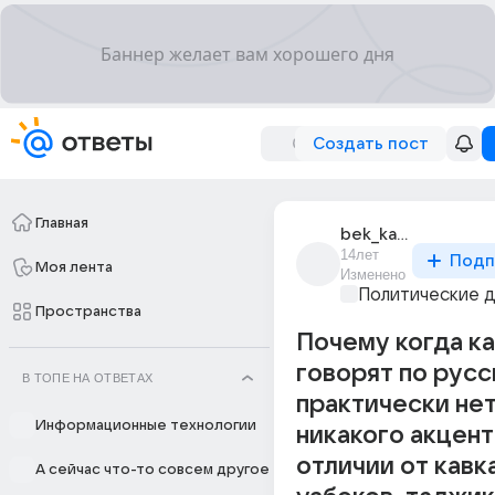
Создать пост
Главная
bek_kaspiiskii
14лет
Подп
Моя лента
Изменено
Политические 
Пространства
Почему когда ка
говорят по русс
В ТОПЕ НА ОТВЕТАХ
практически не
Информационные технологии
никакого акцент
отличии от кавк
А сейчас что-то совсем другое