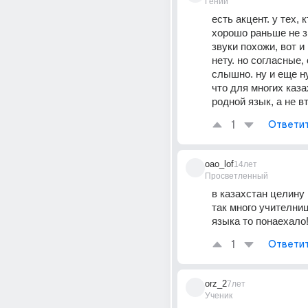
Гений
есть акцент. у тех, к
хорошо раньше не зн
звуки похожи, вот и 
нету. но согласные, о
слышно. ну и еще ну
что для многих казах
родной язык, а не в
1
Ответи
oao_lof
14лет
Просветленный
в казахстан целину 
так много учителниц
языка то понаехало!
1
Ответи
orz_2
7лет
Ученик