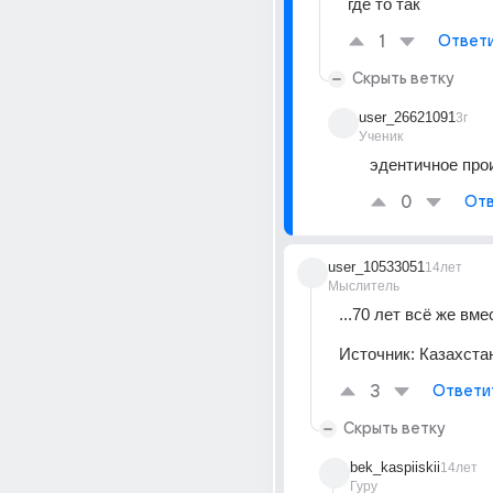
где то так
1
Ответ
Скрыть ветку
user_26621091
3г
Ученик
эдентичное прои
0
Отв
user_10533051
14лет
Мыслитель
...70 лет всё же вме
Источник:
Казахста
3
Ответи
Скрыть ветку
bek_kaspiiskii
14лет
Гуру