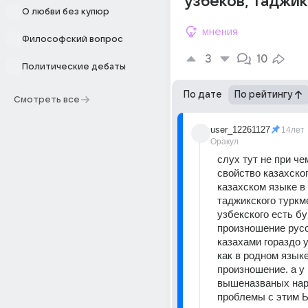
узбеков, таджик
О любви без купюр
мнения
Философский вопрос
3
10
Политические дебаты
По дате
По рейтингу
Смотреть все
user_12261127
14лет
Оракул
слух тут не при чем
свойство казахског
казахском языке в 
таджикского туркме
узбекского есть бук
произношение русс
казахами гораздо у
как в родном языке
произношение. а у 
вышеназваных нар
проблемы с этим Ы