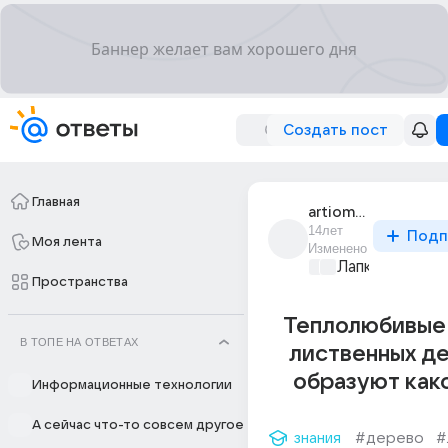
Создать пост
Главная
artiom_reniov
14лет
Подп
Моя лента
Изменено
Лапки и хвост
Пространства
Теплолюбивые
В ТОПЕ НА ОТВЕТАХ
лиственных д
образуют как
Информационные технологии
А сейчас что-то совсем другое
знания
#дерево
#