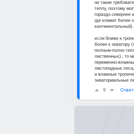
не такие требовате
теплу, поэтому мог
гораздо севернее и
где климат более х
континентальный) .
если ближе к тропи
более к экватору (
полным-полно теп
лиственных) , то мо
переменно-влажны
листопадные леса,
и влажные тропичес
экваториальные ле
9
Ответ