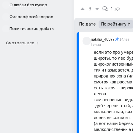
О любви без купюр
3
1
Философский вопрос
По дате
По рейтингу
Политические дебаты
natalia_48377
14лет
Смотреть все
Гений
если это про умер
широты, то лес буд
широколиственный
так и называется. 
природная зона (ил
смотря как рассматр
есть такая - широк
лесов. 
там основные виды
-дуб черешчатый, 
мелколистная, вяз 
ясень высокий и т. 
(а вот наши берёзы 
мелколиственные п