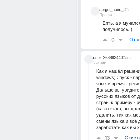
sergei_none_3
2г
Профи
Епть, а я мучался.
получилось. )
0
Отве
user_268883440
7лет
Ученик
Как я нашёл решение
windows) : пуск - па
язык и время - регио
Дальше вы увидите 
русских языков от д
стран, к примеру - р
(казахстан), вы дол
удалить, так как ме
смены языка и всё 
заработать как вы х
13
Ответ