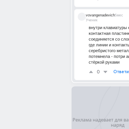
vovangenadevich
5мес
Ученик
внутри клавиатуры е
контактная пластинк
соединяется со сло
где линии и контакты
серебристого металл
потемнела - потри а
стёркой руками
0
Ответи