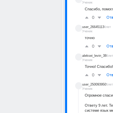
Ученик
Спасибо, помогл
0
Отв
user_26645113
6лет
Ученик
точно
0
Отв
aleksei_levin_38
6ле
Ученик
Точно! Спасибо!
0
Отв
user_250093950
5лет
Ученик
Огромное спаси
Ответу 9 лет. Те
системе язык ме