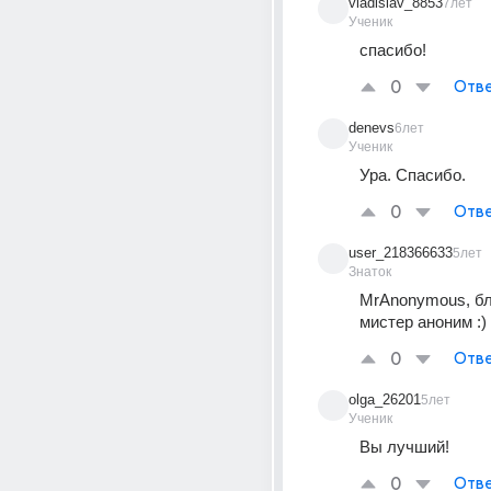
vladislav_8853
7лет
Ученик
спасибо!
0
Отве
denevs
6лет
Ученик
Ура. Спасибо.
0
Отве
user_218366633
5лет
Знаток
MrAnonymous, бл
мистер аноним :)
0
Отве
olga_26201
5лет
Ученик
Вы лучший!
0
Отве