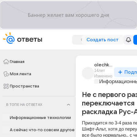
Создать пост
Главная
olechka_olechka_15
14лет
Подп
Моя лента
Изменено
Информационны
Пространства
Не с первого ра
переключается
В ТОПЕ НА ОТВЕТАХ
раскладка Рус-А
Информационные технологии
Приходится по 3-4 раза п
Шифт-Альт, хотя до переу
А сейчас что-то совсем другое
все было нормально.. с ч