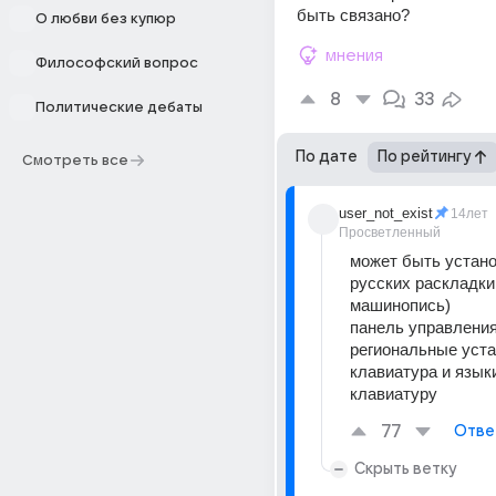
быть связано?
О любви без купюр
мнения
Философский вопрос
8
33
Политические дебаты
По дате
По рейтингу
Смотреть все
user_not_exist
14лет
Просветленный
может быть устано
русских раскладки 
машинопись) 
панель управления 
региональные устан
клавиатура и языки
клавиатуру
77
Отве
Скрыть ветку