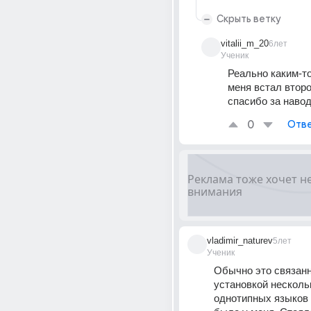
Скрыть ветку
vitalii_m_20
6лет
Ученик
Реально каким-то
меня встал второ
спасибо за навод
0
Отве
vladimir_naturev
5лет
Ученик
Обычно это связанно
установкой нескольк
однотипных языков в