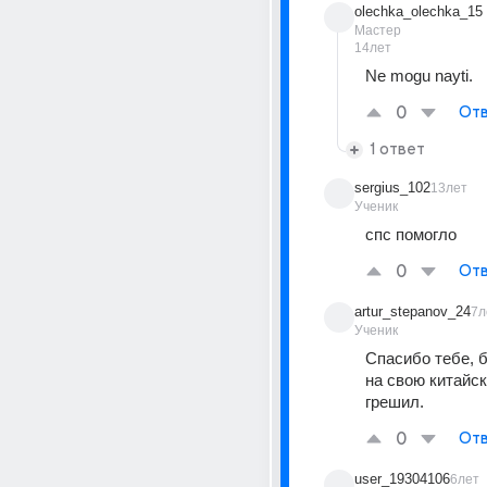
olechka_olechka_15
Мастер
14лет
Ne mogu nayti.
0
Отв
1 ответ
sergius_102
13лет
Ученик
спс помогло
0
Отв
artur_stepanov_24
7л
Ученик
Спасибо тебе, бр
на свою китайск
грешил.
0
Отв
user_19304106
6лет