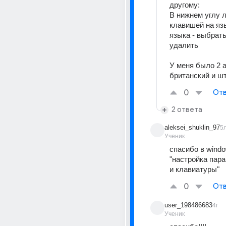
другому:
В нижнем углу л
клавишей на язы
языка - выбрать
удалить
У меня было 2 а
британский и ш
0
Отв
2 ответа
aleksei_shuklin_97
5
Ученик
спасибо в windo
"настройка пара
и клавиатуры"
0
Отв
user_198486683
4г
Ученик