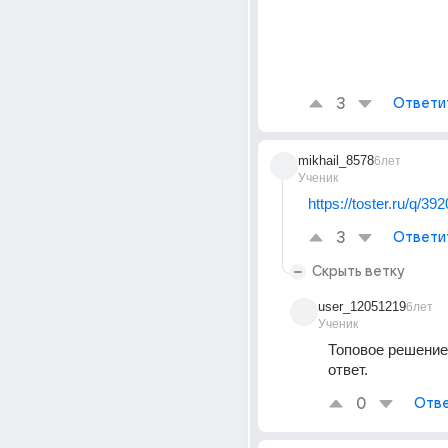
3
Ответи
mikhail_8578
6лет
Ученик
https://toster.ru/q/39
3
Ответи
Скрыть ветку
user_12051219
6лет
Ученик
Топовое решение
ответ.
0
Отве