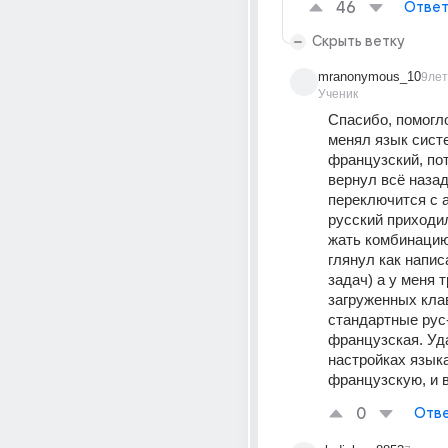
46
Ответ
Скрыть ветку
mranonymous_10
9лет
Ученик
Спасибо, помогло
менял язык систе
французский, пот
вернул всё назад
переключится с а
русский приходил
жать комбинацию a
глянул как написа
задач) а у меня т
загруженных клав
стандартные рус-
французская. Уда
настройках языка
французcкую, и в
0
Отве