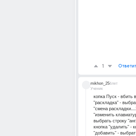
1
Ответи
mikhon_25
6лет
Ученик
копка Пуск - вбить в
"раскладка" - выбра
"смена раскладки...."
"изменить клавиатуру.
выбрать строку "англи
кнопка "удалить" - к
"добавить" - выбрат