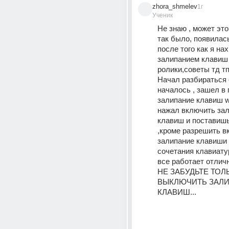
zhora_shmelev
1г
Ученик
Не знаю , может это
так было, появилась
после того как я нах
залипанием клавиш 
ролики,советы тд тп
Начал разбираться с
началось , зашел в 
залипание клавиш wi
нажал включить зал
клавиш и поставишь 
,кроме разрешить в
залипание клавиши 
сочетания клавиатур 
все работает отличн
НЕ ЗАБУДЬТЕ ТОЛ
ВЫКЛЮЧИТЬ ЗАЛИ
КЛАВИШ...