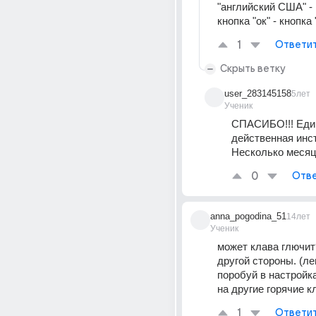
"английский США" - к
кнопка "ок" - кнопка 
1
Ответи
Скрыть ветку
user_283145158
5лет
Ученик
СПАСИБО!!! Един
действенная инст
Несколько месяц
0
Отве
anna_pogodina_51
14лет
Ученик
может клава глючит?
другой стороны. (ле
поробуй в настройка
на другие горячие 
1
Ответи