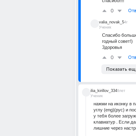
спасибо!!!!
0
Отв
valia_novak_5
4г
Ученик
Спасибо большо
годный совет!)
Здоровья
0
Отв
Показать ещ
ilia_kirillov_334
9лет
Ученик
нажми на иконку в 
углу (eng)(рус) и по
у тебя более загруж
клавиатур . Если да
лишние через настр