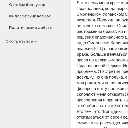
Лет в семь меня крестили 
О любви без купюр
Православии, когда вырос
Смоленском Успенском Со
Философский вопрос
развёлся. Получил на руки
не только светское "Свид
Политические дебаты
расторжении брака", но и 
решения епархиального це
Смотреть все
суда Смоленско-Калининг
епархии РПЦ о расторжен
брака. Больше венчаться 
права по церквным норма
Православной Церкви. Но,
проблема. Я встретил пре
девушку, но она полька, о
мои родители не религиоз
фонаря, а вот у поляков э
склоняют меня отказаться
православия и принять ка
чтоб обвенчатся в Костёл
это тем, что "Бог Един! ". 
отказываться от своей ре
смысл в их рассуждениях,