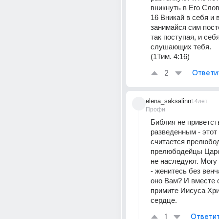
вникнуть в Его Слов
16 Вникай в себя и в
занимайся сим посто
так поступая, и себ
слушающих тебя. 
(1Тим. 4:16)
2
Ответи
elena_saksalinn
14лет
Профи
Библия не приветств
разведенным - этот 
считается прелюбод
прелюбодейцы Царс
не наследуют. Могу 
- женитесь без венч
оно Вам? И вместе с
примите Иисуса Хрис
сердце.
1
Ответи