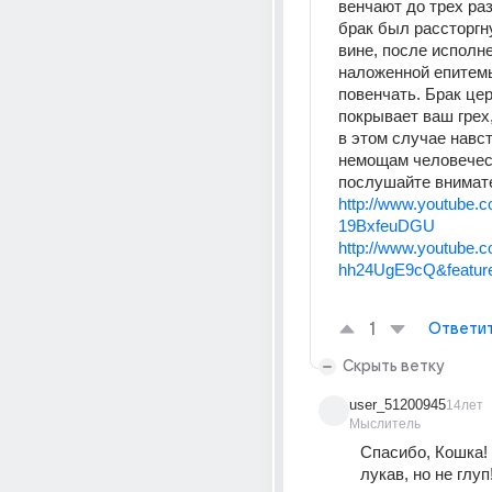
венчают до трех раз
брак был рассторгн
вине, после исполне
наложенной епитемь
повенчать. Брак цер
покрывает ваш грех,
в этом случае навст
немощам человечес
послушайте внимате
http://www.youtube.
19BxfeuDGU
http://www.youtube.
hh24UgE9cQ&feature
1
Ответи
Скрыть ветку
user_51200945
14лет
Мыслитель
Спасибо, Кошка! 
лукав, но не глу