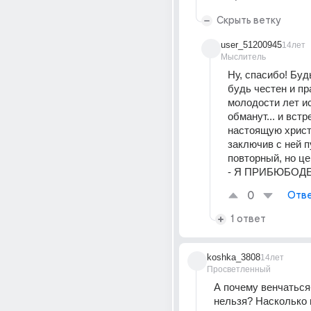
Скрыть ветку
user_51200945
14лет
Мыслитель
Ну, спасибо! Будь
будь честен и пра
молодости лет ис
обманут... и встре
настоящую христи
заключив с ней пу
повторный, но це
- Я ПРИБЮБОДЕЙ
0
Отве
1 ответ
koshka_3808
14лет
Просветленный
А почему венчаться
нельзя? Насколько м