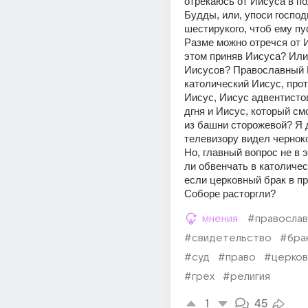
отрекаюсь от Иисуса в по
Будды, или, упоси господ
шестирукого, чтоб ему пу
Разме можно отречся от И
этом приняв Иисуса? Или 
Иисусов? Православный И
католический Иисус, прот
Иисус, Иисус адвентистов
дгня и Иисус, который смо
из башни сторожевой? Я д
телевизору видел черноко
Но, главный вопрос не в э
ли обвенчать в католичес
если церковный брак в п
Соборе расторгли?
мнения
#правосла
#свидетельство
#бра
#суд
#право
#церков
#грех
#религия
1
45