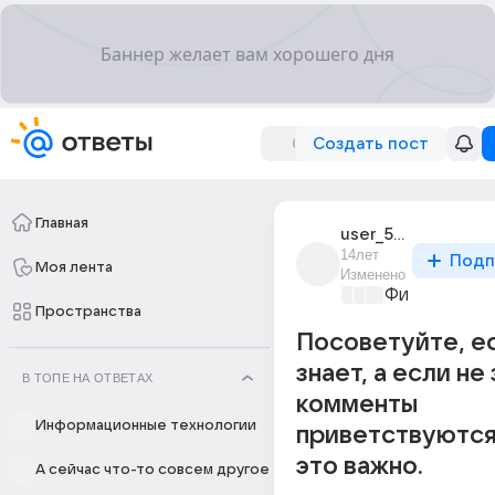
Создать пост
Главная
user_51200945
14лет
Подп
Моя лента
Изменено
Философски
Пространства
Посоветуйте, е
знает, а если не 
В ТОПЕ НА ОТВЕТАХ
комменты
Информационные технологии
приветствуются
это важно.
А сейчас что-то совсем другое