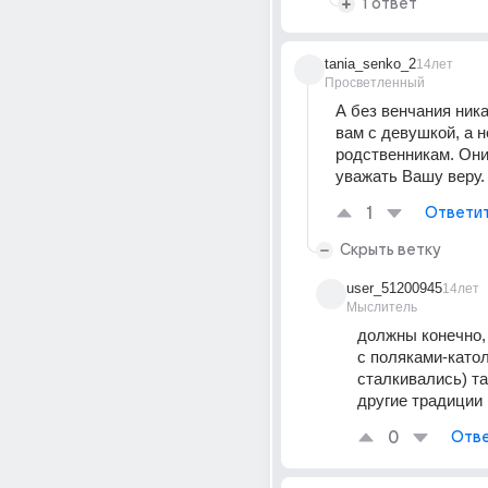
1 ответ
tania_senko_2
14лет
Просветленный
А без венчания ника
вам с девушкой, а не
родственникам. Они
уважать Вашу веру.
1
Ответи
Скрыть ветку
user_51200945
14лет
Мыслитель
должны конечно, 
с поляками-катол
сталкивались) та
другие традиции
0
Отве