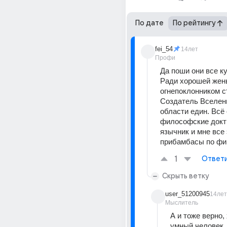
По дате
По рейтингу
fei_54
14лет
Профи
Ради хорошей жены
огнепоклонником ст
Создатель Вселенн
области един. Всё 
философские доктр
язычник и мне все 
прибамбасы по фиг
1
Ответ
Скрыть ветку
user_51200945
14лет
Мыслитель
А и тоже верно, 
умный человек 