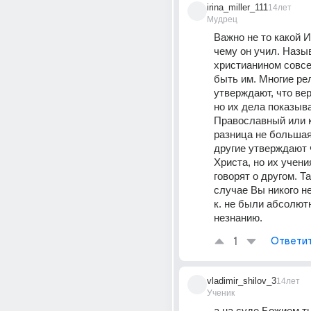
irina_miller_111
14лет
Мудрец
Важно не то какой Ии
чему он учил. Назыв
христианином совсем
быть им. Многие рел
утверждают, что вер
но их дела показыва
Православный или к
разница не большая.
другие утверждают ч
Христа, но их учения
говорят о другом. Та
случае Вы никого не 
к. не были абсолют
незнанию.
1
Ответи
vladimir_shilov_3
14лет
Ученик
а на суде Божием т