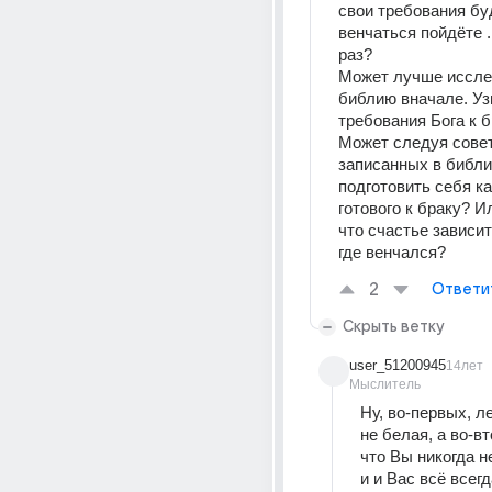
свои требования буду
венчаться пойдёте 
раз? 
Может лучше иссле
библию вначале. Узн
требования Бога к б
Может следуя совет
записанных в библии
подготовить себя ка
готового к браку? И
что счастье зависит 
где венчался?
2
Ответи
Скрыть ветку
user_51200945
14лет
Мыслитель
Ну, во-первых, л
не белая, а во-вт
что Вы никогда н
и и Вас всё всегд