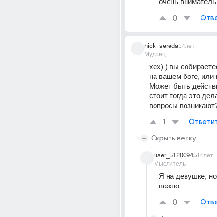
очень вниматель
0
Отве
nick_sereda
14лет
Мудрец
хех) ) вы собираете
на вашем боге, или 
Может быть действи
стоит тогда это дела
вопросы возникают
1
Ответи
Скрыть ветку
user_51200945
14лет
Мыслитель
Я на девушке, но
важно
0
Отве