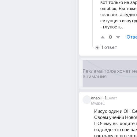
вот только не зар
ошибок, Вы тоже 
человек, а судить
ситуацию изнутри
- глупость.
0
Отве
1 ответ
anaolii_1
14лет
Мудрец
Иисус один и ОН Се
Своем учении Нового
ПОчему вы ходите п
надежде что они вам
растолкуют и не хот