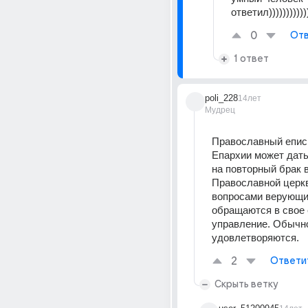
ответил)))))))))))
0
Отв
1 ответ
poli_228
14лет
Мудрец
Православный еписк
Епархии может дать
на повторный брак в
Православной церкв
вопросами верующи
обращаются в свое 
управление. Обычно
удовлетворяются.
2
Ответи
Скрыть ветку