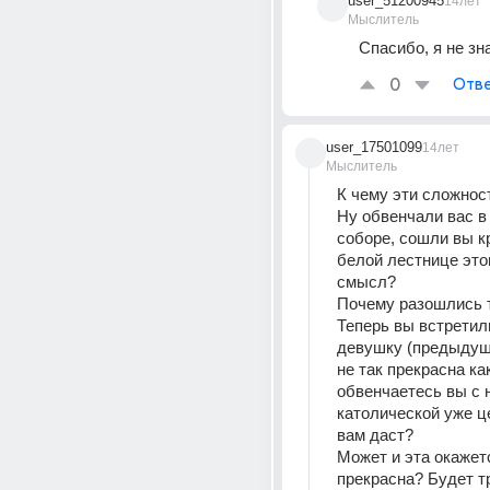
user_51200945
14лет
Мыслитель
Спасибо, я не зн
0
Отве
user_17501099
14лет
Мыслитель
К чему эти сложнос
Ну обвенчали вас в
соборе, сошли вы кр
белой лестнице этого
смысл? 
Почему разошлись 
Теперь вы встретил
девушку (предыдуща
не так прекрасна как
обвенчаетесь вы с н
католической уже це
вам даст? 
Может и эта окажетс
прекрасна? Будет тре