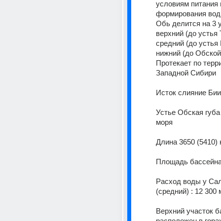
условиям питания и
формирования водн
Обь делится на 3 у
верхний (до устья Т
средний (до устья 
нижний (до Обской 
Протекает по терри
Западной Сибири 
Исток слияние Бии
Устье Обская губа 
моря 
Длина 3650 (5410) 
Расход воды у Сал
(средний) : 12 300 м
Верхний участок б
расположен в горах