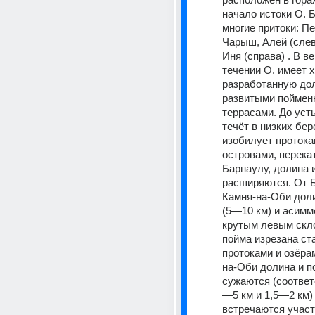
начало истоки О. Б
многие притоки: Пе
Чарыш, Алей (слев
Иня (справа) . В ве
течении О. имеет х
разработанную дол
развитыми поймен
террасами. До уст
течёт в низких бере
изобилует протокам
островами, перекат
Барнаулу, долина и
расширяются. От Ба
Камня-на-Оби доли
(5—10 км) и асимме
крутым левым скло
пойма изрезана ста
протоками и озёрам
на-Оби долина и п
сужаются (соответ
—5 км и 1,5—2 км) ,
встречаются участк