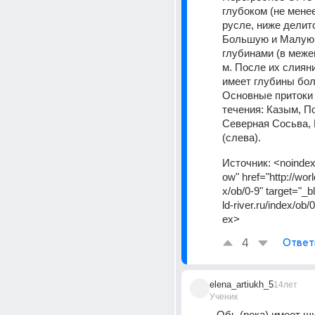
глубоком (не менее
русле, ниже делитс
Большую и Малую О
глубинами (в межен
м. После их слияни
имеет глубины боле
Основные притоки 
течения: Казым, По
Северная Сосьва, 
(слева).
Источник:
<noindex
ow" href="http://worl
x/ob/0-9" target="_b
ld-river.ru/index/ob
ex>
4
Ответ
elena_artiukh_5
14лет
Ученик
Обь (река) имеет ш