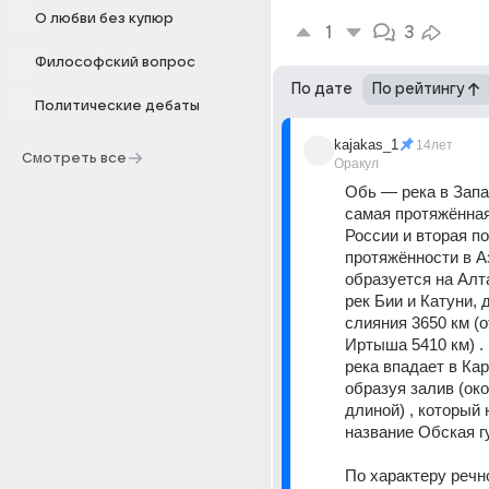
О любви без купюр
1
3
Философский вопрос
По дате
По рейтингу
Политические дебаты
kajakas_1
14лет
Смотреть все
Оракул
Обь — река в Запа
самая протяжённая 
России и вторая по 
протяжённости в Аз
образуется на Алт
рек Бии и Катуни, 
слияния 3650 км (о
Иртыша 5410 км) . 
река впадает в Кар
образуя залив (око
длиной) , который 
название Обская гу
По характеру речно