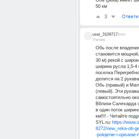
50 км
3
Ответи
user_3109717
8лет
Ученик
Обь после впадени
становится мощной, 
30 м) рекой с широк
ширина русла 1,5-4 к
поселка Перегребно
делится на 2 рукав
Обь (правый) и Мал
(левый). Эти рукава 
самостоятельно окол
Вблизи Салехарда о
в один поток ширино
км!!!! - Читайте подр
SYL.ru: 
https://www.sy
8272/new_reka-ob-ge
-polojenie-i-opisanie-r