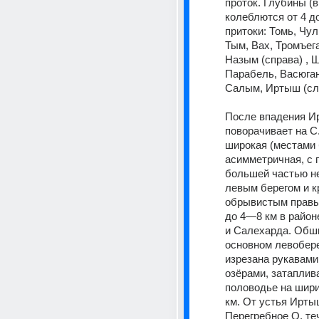
проток. Глубины (в
колеблются от 4 до
притоки: Томь, Чул
Тым, Вах, Тромъега
Назым (справа) , Ш
Парабель, Васюган,
Салым, Иртыш (сле
После впадения Ир
поворачивает на С.
широкая (местами б
асимметричная, с п
большей частью не
левым берегом и к
обрывистым правы
до 4—8 км в район
и Салехарда. Обши
основном левобере
изрезана рукавами,
озёрами, затаплива
половодье на шири
км. От устья Ирты
Перегребное О. теч