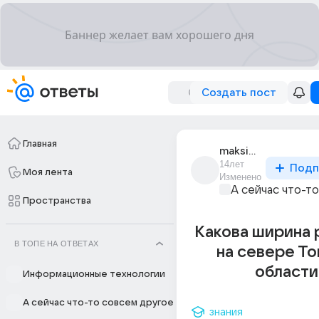
Создать пост
Главная
maksim_ozerov_61
14лет
Подп
Моя лента
Изменено
А сейчас что-т
Пространства
Какова ширина 
В ТОПЕ НА ОТВЕТАХ
на севере Т
области
Информационные технологии
А сейчас что-то совсем другое
знания