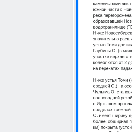
каменистыми высту
южной части г. Нов
река перегорожена 
образовавшей Нов
водохранилище ("О
Ниже Новосибирска
значительно расшир
устью Томи достига
Глубины О. (в меже
участке верхнего т
колеблются от 2 до
на перекатах падаю
Ниже устья Томи (н
средней О.) , а осо
Чулыма О. станови
полноводной рекой 
с Иртышом протека
пределах таёжной 
О. имеет ширину д
более; обширная п
км) покрыта густой