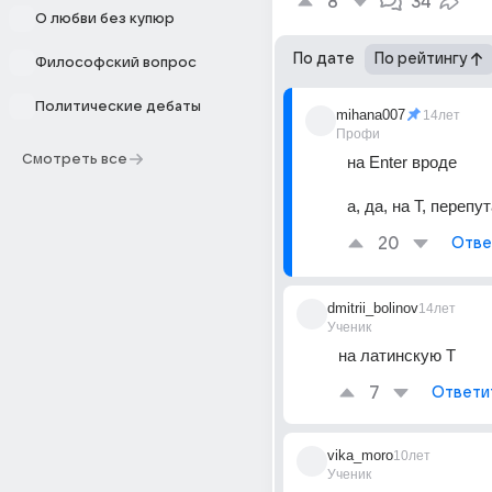
8
34
О любви без купюр
По дате
По рейтингу
Философский вопрос
Политические дебаты
mihana007
14лет
Профи
Смотреть все
на Enter вроде 
а, да, на T, перепу
20
Отве
dmitrii_bolinov
14лет
Ученик
на латинскую T
7
Ответи
vika_moro
10лет
Ученик