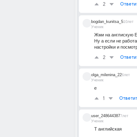
2
Ответи
bogdan_kunitsa_5
10лет
Ученик
Жми на англискую E 
Ну а если не работа
настройки и посмот
2
Ответи
olga_milenina_22
6лет
Ученик
e
1
Ответи
user_248644387
7лет
Ученик
Т английская