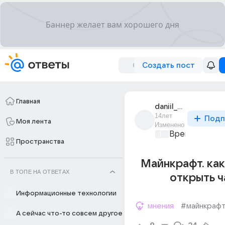
Создать пост
Главная
daniil_zaritskii
14лет
Подп
Моя лента
Изменено
Время игр
+1
Пространства
Майнкрафт. как
В ТОПЕ НА ОТВЕТАХ
открыть ч
Информационные технологии
мнения
#майнкраф
А сейчас что-то совсем другое