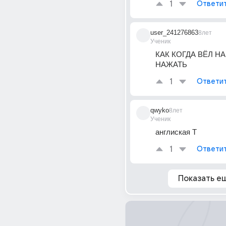
1
Ответи
user_241276863
8лет
Ученик
КАК КОГДА ВЁЛ НА
НАЖАТЬ
1
Ответи
qwyko
8лет
Ученик
англиская T
1
Ответи
Показать е