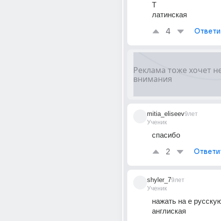
Т
латинская
4
Ответи
mitia_eliseev
9лет
Ученик
спасибо
2
Ответи
shyler_7
9лет
Ученик
нажать на е русскую
англиская