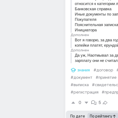
Банковская справка 
Иные документы по зап
Покупателя 
Пояснительная записка 
Инициатора
Дополнен
Вот я говорю, за два год
копейки платят, ерундо
Дополнен
Да уж, Наотмывал за дв
зарплату они не считал
знания
#договор
#документ
#принятие
#выписка
#свидетель
#регистрация
#предп
0
5
По дате
По рейтингу