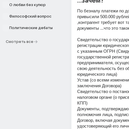
...зачем?
О любви без купюр
По безналу платежи по до
привысили 500.000 рублей
Философский вопрос
,контрагент требует вот та
документы ...что это такое 
Политические дебаты
Свидетельство о государс
Смотреть все
регистрации юридическог
с указанным ОГРН (Свиде
государственной регистра
предпринимателя, осуще
свою деятельность без об
юридического лица) 
Устав (со всеми изменени
заключения Договора) 
Свидетельство о постанов
налоговом органе (о прис
КПП) 
Документы, подтверждаю
полномочия лица, подпис
Договор, включая документ
удостоверяющий его личн