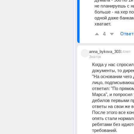
не планируешь с н
больше - на хер по
одной даже банкам 
хватает.
4
Ответ
anna_bykova_303
14лет
Знаток
Когда у нас спросили
документы, то дирек
"На основании чего 
лицо, подписывающе
ответил: "По прямом
Марса", и попросил у
дебилов первыми пр
ответы на свои же в
После этого все кон
опять стали нормал
ребятами без идиотс
требований.