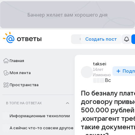
Создать пост
Главная
taksei
14лет
Подп
Моя лента
Изменено
Все про биз
Пространства
По безналу плат
договору привы
В ТОПЕ НА ОТВЕТАХ
500.000 рублей
Информационные технологии
,контрагент тре
такие документ
А сейчас что-то совсем другое