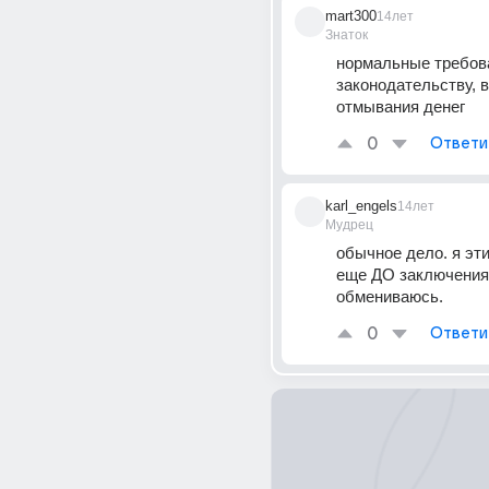
mart300
14лет
Знаток
нормальные требова
законодательству, в
отмывания денег
0
Ответи
karl_engels
14лет
Мудрец
обычное дело. я эт
еще ДО заключения 
обмениваюсь.
0
Ответи