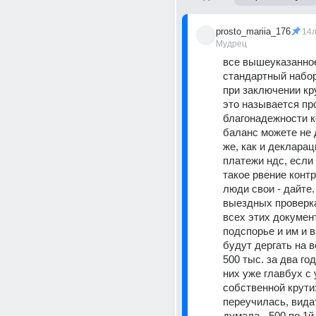
prosto_mariia_176
14
Мудрец
все вышеуказанное
стандартный набор
при заключении кр
это называется про
благонадежности ко
баланс можете не д
же, как и деклараци
платежи ндс, если
такое рвение контр
люди свои - дайте. 
выездных проверка
всех этих докумен
подспорье и им и в
будут дергать на в
500 тыс. за два года
них уже главбух с 
собственной крутиз
переучилась, видать
думала - 500 по 1й