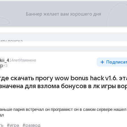
kii_4
14лет
Изменено
Подписа
гр
+3
де скачать прогу wow bonus hack v1.6. эт
значена для взлома бонусов в лк игры во
раньше парня встречал он програмист он в самом сервере нашел 
ал
ть
#игра
#развод