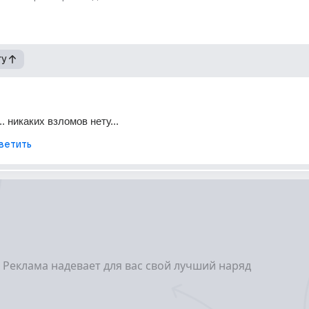
гу
.. никаких взломов нету...
ветить