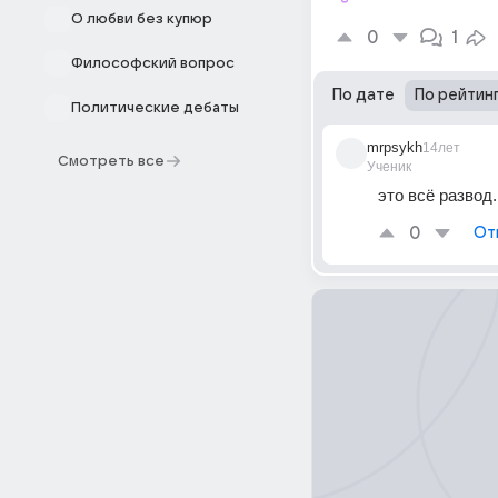
О любви без купюр
0
1
Философский вопрос
По дате
По рейтин
Политические дебаты
mrpsykh
14лет
Смотреть все
Ученик
это всё развод.
0
От