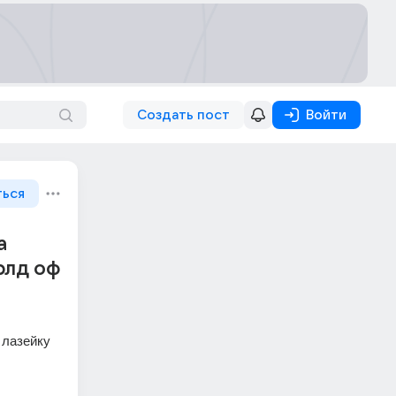
Создать пост
Войти
ться
а
рлд оф
лазейку 