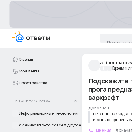
Главная
artiom_makovs
Время и
Моя лента
Подскажите г
Пространства
прога предна
варкрафт
В ТОПЕ НА ОТВЕТАХ
Дополнен
не эт не развод я 
Информационные технологии
и мне ап прописыв
А сейчас что-то совсем другое
мнения
#скача