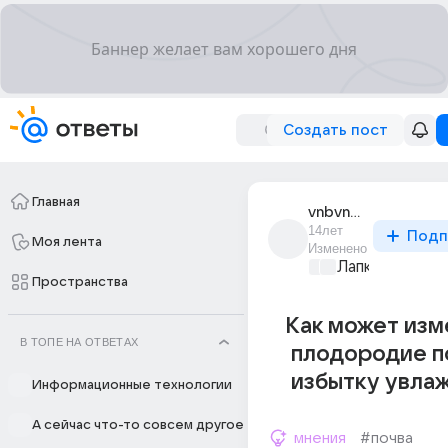
Создать пост
Главная
vnbvnbv_nvbnbn
14лет
Подп
Моя лента
Изменено
Лапки и хвост
Пространства
Как может изм
В ТОПЕ НА ОТВЕТАХ
плодородие п
избытку увла
Информационные технологии
А сейчас что-то совсем другое
мнения
#почва