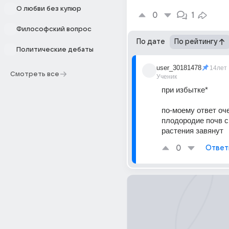
О любви без купюр
0
1
Философский вопрос
По дате
По рейтингу
Политические дебаты
user_30181478
14лет
Смотреть все
Ученик
при избытке* 
по-моему ответ оче
плодородие почв сн
растения завянут
0
Ответ