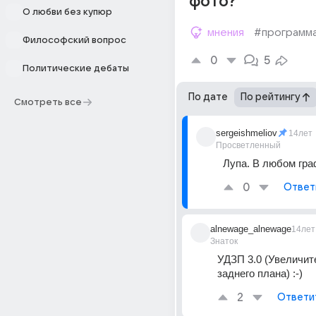
фото?
О любви без купюр
мнения
#программ
Философский вопрос
0
5
Политические дебаты
По дате
По рейтингу
Смотреть все
sergeishmeliov
14лет
Просветленный
Лупа. В любом гра
0
Ответ
alnewage_alnewage
14лет
Знаток
УДЗП 3.0 (Увеличит
заднего плана) :-)
2
Ответи