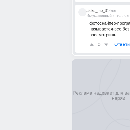
aleks_mo_3
14лет
Искусственный интеллект
фотоснайпер-програ
называется-все без
рассмотришь
0
Ответи