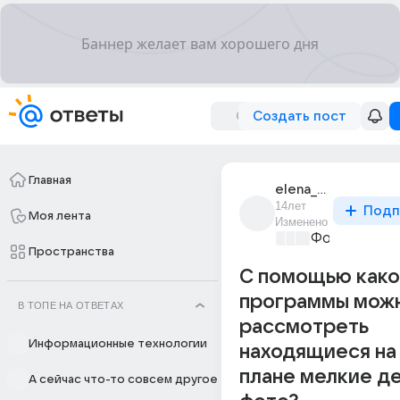
Создать пост
Главная
elena_petrova_1216
14лет
Подп
Моя лента
Изменено
Фото, видео
Пространства
С помощью как
программы мож
В ТОПЕ НА ОТВЕТАХ
рассмотреть
Информационные технологии
находящиеся на
плане мелкие де
А сейчас что-то совсем другое