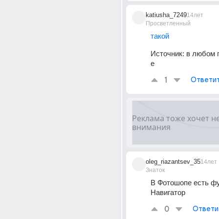
katiusha_7249
14лет
Просветленный
такой
Источник:
в любом 
е
1
Ответи
oleg_riazantsev_35
14лет
Знаток
В Фотошопе есть фу
Навигатор
0
Ответи