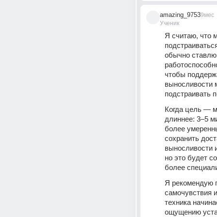
amazing_9753
9мес
Ученик
Я считаю, что 
подстраиваться
обычно ставлю 
работоспособно
чтобы поддержа
выносливости м
подстраивать п
Когда цель — м
длиннее: 3–5 м
более умеренны
сохранить дост
выносливости и
но это будет с
более специал
Я рекомендую п
самочувствия и
техника начина
ощущению устал