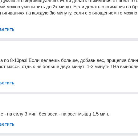
 Думаю это индивидуально. Если делать отжимания от пола то о
и можно уменьшить до 2х минут. Если делать отжимания на бру
одтягиваниях на каждую 3ю минуту, если с отягощением то можно 
ветить
а по 8-10раз! Если делаешь больше, добавь вес, прицепив блин,
рост массы отдых не больше двух минут! 1-2 минуты! На выносл
ветить
е - на силу 3 мин. без веса - на рост мышц 1.5 мин.
ветить