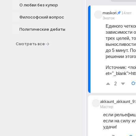
О любви без купюр
maskori
14лет
Философский вопрос
Знаток
Единого четко
Политические дебаты
зависимости о
трех целей, т
выносливости 
Смотреть все
до 5 минут. П
решении этого
Источник:
<noi
et="_blank">ht
2
О
akkaunt_akkaunt_9
Мастер
если рельефиш
если на силу ил
удачи!