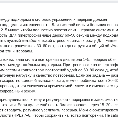
между подходами в силовых упражнениях перерыв должен 
 под цель и интенсивность. Для тяжёлой силы и больших весов 
2–5 минут, чтобы полностью восстановить нервную систему и 
сть. Для гипертрофии чаще держу 60–90 секунд между подхода
ть нужный метаболический стресс и сигнал к росту. Для мышеч
ожно ограничиться 30–60 сек, но тогда нагрузки и общий объём 
од эти интервалы.
аксимальная сила и повторения в диапазоне 1–5, перерыв обычн
инут между тяжёлыми подходами. При тренировке на гипертрофи
м весом и количеством повторений удобнее 60–90 секунд, чтоб
аточную нагрузку и качество повторений. Если же задача — разв
 скоростно-силовой выносливости, можно приближаться к 30–60 
опровождаться снижением применяемой тяжести и смещением ци
изированный режим.
рислушиваться к телу и регулировать перерывы в зависимости 
 техники. Если пульс ещё не стабилизировался через 15–20 сек
ет страдать, разумнее увеличить перерыв. Можно ориентировать
ости (RPE) 7–8, чтобы сохранить качество повторений. Не заб