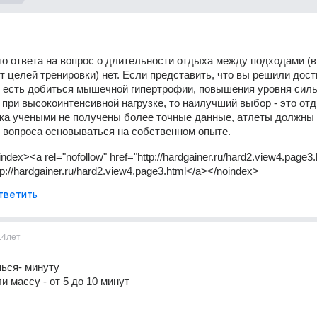
го ответа на вопрос о длительности отдыха между подходами (в 
т целей тренировки) нет. Если представить, что вы решили дости
о есть добиться мышечной гипертрофии, повышения уровня силы
при высокоинтенсивной нагрузке, то наилучший выбор - это отды
ока учеными не получены более точные данные, атлеты должны 
 вопроса основываться на собственном опыте.
ndex><a rel="nofollow" href="http://hardgainer.ru/hard2.view4.page3.
tp://hardgainer.ru/hard2.view4.page3.html</a></noindex>
тветить
14лет
ься- минуту 
и массу - от 5 до 10 минут 