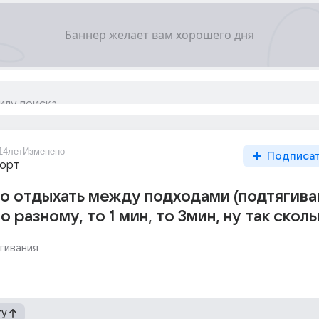
14лет
Изменено
Подписа
порт
о отдыхать между подходами (подтягива
о разному, то 1 мин, то 3мин, ну так сколь
гивания
гу