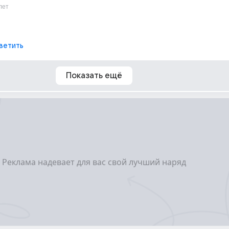
лет
ветить
Показать ещё