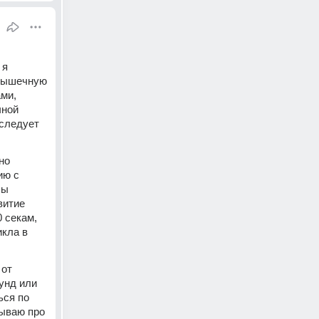
я 
мышечную 
ми, 
ной 
следует 
о 
ю с 
ы 
итие 
секам, 
кла в 
от 
унд или 
ся по 
ываю про 