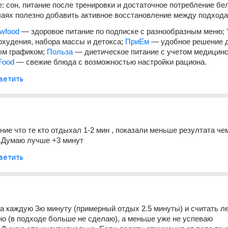
: сон, питание после тренировки и достаточное потребление белк
аях полезно добавить активное восстановление между подхода
wfood
 — здоровое питание по подписке с разнообразным меню; 
худения, набора массы и детокса; 
ПриЕм
 — удобное решение д
м графиком; 
Польза
 — диетическое питание с учетом медицинс
Food
 — свежие блюда с возможностью настройки рациона.
ветить
ие что те кто отдыхал 1-2 мин , показали меньше резултата чем 
 .Думаю лучше +3 минут
ветить
а каждую 3ю минуту (примерный отдых 2.5 минуты) и считать лег
о (в подходе больше не сделаю), а меньше уже не успеваю 