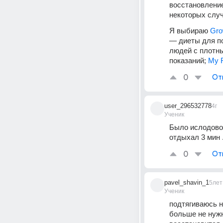
восстановление
некоторых случ
Я выбираю 
Gro
— диеты для по
людей с плотны
показаний; 
My 
0
От
user_296532778
4г
Ученик
Было ислодовон
отдыхал 3 мин
0
От
pavel_shavin_1
5лет
Ученик
подтягиваюсь н
больше не нужн