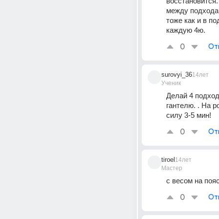
восстановится.
между подходам
тоже как и в п
каждую 4ю.
0
От
surovyi_36
14лет
Ученик
Делай 4 подход
гантелю. . На 
силу 3-5 мин!
0
От
tiroel
14лет
Мастер
с весом на пояс
0
От