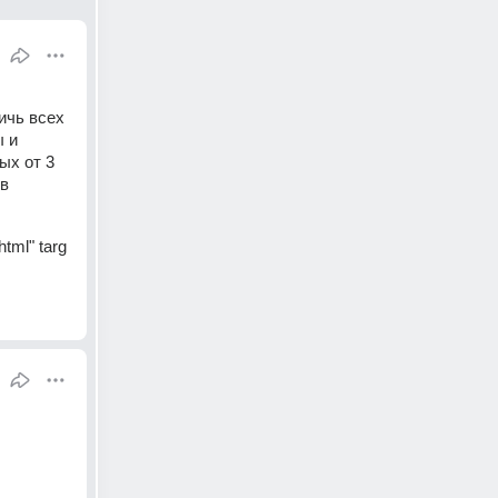
чь всех 
 и 
х от 3 
в 
html" targ