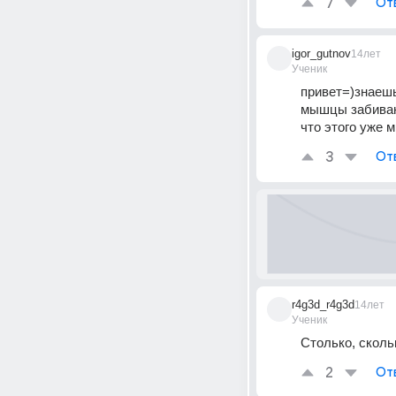
7
От
igor_gutnov
14лет
Ученик
привет=)знаешь
мышцы забивают
что этого уже 
3
От
r4g3d_r4g3d
14лет
Ученик
Столько, сколь
2
От