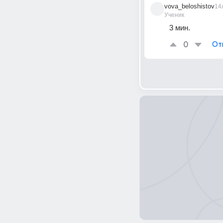
vova_beloshistov
14
Ученик
3 мин.
0
От