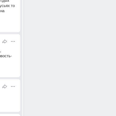
тдых 
сьях то 
на 
 
ивость-