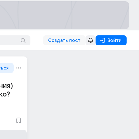
Создать пост
Войти
ться
ния)
ко?