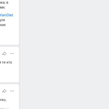
а; в 
ми.
YamDiet
ля 
ких 
те кто 
ко, 