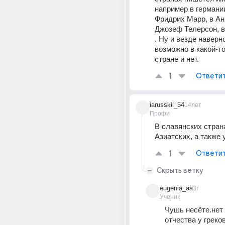
например в германии
Фридрих Марр, в Ан
Джозеф Телерсон, в 
. Ну и везде наверно
возможно в какой-то
стране и нет.
1
Ответи
iarusskii_54
14лет
Профи
В славянских страна
Азиатских, а также 
1
Ответи
Скрыть ветку
eugenia_aa
3г
Ученик
Чушь несёте.нет 
отчества у греко