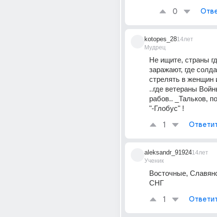
0
Отве
kotopes_28
14лет
Мудрец
Не ищите, страны гд
заражают, где солда
стрелять в женщин и
..где ветераны Войн
рабов.. _Тальков, п
"-Глобус" !
1
Ответи
aleksandr_91924
14лет
Ученик
Восточные, Славянс
СНГ
1
Ответи