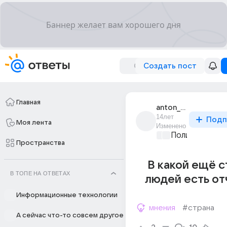
Создать пост
Главная
anton_kim_3
14лет
Подп
Моя лента
Изменено
Политические
Пространства
В какой ещё с
В ТОПЕ НА ОТВЕТАХ
людей есть от
Информационные технологии
мнения
#страна
А сейчас что-то совсем другое