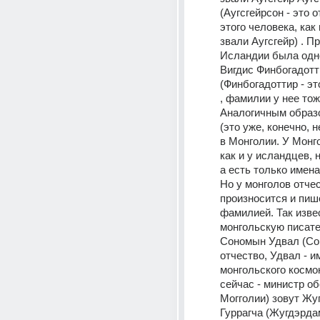
(Аугсгейрсон - это о
этого человека, как 
звали Аугсгейр) . П
Исландии была одно
Вигдис Финбогадотт
(Финбогадоттир - это
, фамилии у нее тоже
Аналогичным образо
(это уже, конечно, н
в Монголии. У Монго
как и у исландцев, 
а есть только имена 
Но у монголов отчес
произносится и пиш
фамилией. Так изве
монгольскую писате
Сономын Удвал (Сон
отчество, Удвал - имя
монгольского космон
сейчас - министр об
Могголии) зовут Жу
Гуррагча (Жугдэрдам