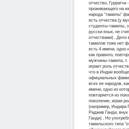
отчество, Гуррагча - 
проживающего на юг
народа "тамилы" фа
есть отчества (у муж
студенты-тамилы, з
русски язык, не счит
отчествами) . Дело в
тамилов тоже нет фа
есть 4 имени, одно и
как правило, повтор
мужчины-тамила, т. 
играет роль отчеств
что в Индии вообще 
официальных фамили
всех ее народов, как
имени, одно из кото
повторяется из поко
поколение, играя ро
(например, Индира Г
Раджив Ганди, внук 
Ганди) . Но употреб
тамильского типа "о