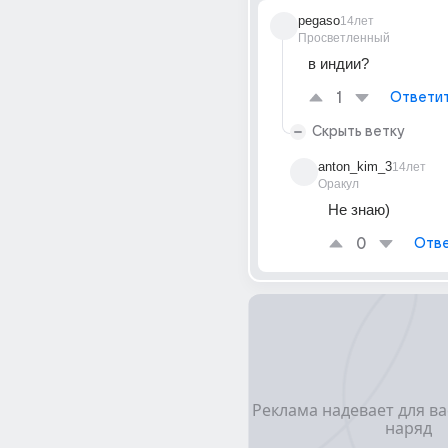
pegaso
14лет
Просветленный
в индии?
1
Ответи
Скрыть ветку
anton_kim_3
14лет
Оракул
Не знаю)
0
Отве