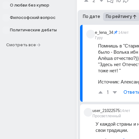
2
10
О любви без купюр
По дате
По рейтингу
Философский вопрос
Политические дебаты
e_lena_34
14лет
Гуру
Смотреть все
Помнишь в "Старик
было - Волька ибн
Алёша отчество?)))
"Здесь нет Отечест
тоже нет! "
Источник:
Алексан
1
Ответ
user_21022575
14лет
Просветленный
У каждой страны и н
свои традиции.