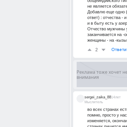
общеиндийского тип
не является обязат
Добавлю еще одно (
ответ) : отчества - 
и в быту есть у азе
Отчество мужчины у
заканчивается на -ог
женщины - на -кызы
2
Ответи
sergei_zaika_88
14лет
Мыслитель
во всех странах есть
помню, просто у нас
изменяется, окончани
странах пишется имя