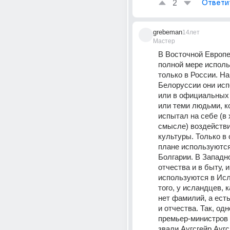
2
Ответи
grebeman
14лет
Мастер
В Восточной Европе 
полной мере исполь
только в России. На 
Белоруссии они исп
или в официальных 
или теми людьми, к
испытал на себе (в
смысле) воздействи
культуры. Только в
плане используются 
Болгарии. В Западно
отчества и в быту, 
используются в Исл
того, у исландцев, к
нет фамилий, а есть
и отчества. Так, одно
премьер-министров 
звали Аугсгейр Аугс