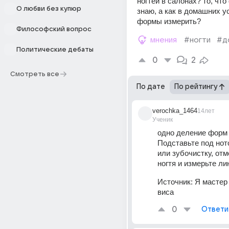
ногтей в салонах? то, что 
О любви без купюр
знаю, а как в домашних у
формы измерить?
Философский вопрос
мнения
#ногти
#д
Политические дебаты
0
2
Смотреть все
По дате
По рейтингу
verochka_1464
14лет
Ученик
одно деление форм 4
Подставьте под ното
или зубочистку, отм
ногтя и измерьте ли
Источник:
Я мастер 
виса
0
Ответи