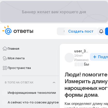
Создать пост
Главная
user_3697574
14лет
Подп
Моя лента
Изменено
Бьютилэнд
+3
Пространства
Люди! помогите
Измерить длину
В ТОПЕ НА ОТВЕТАХ
нарощенных ног
Информационные технологии
формы дома.
А сейчас что-то совсем другое
Как определяют длину на