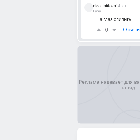
olga_latifova
14лет
Гуру
На глаз опилить
0
Ответи