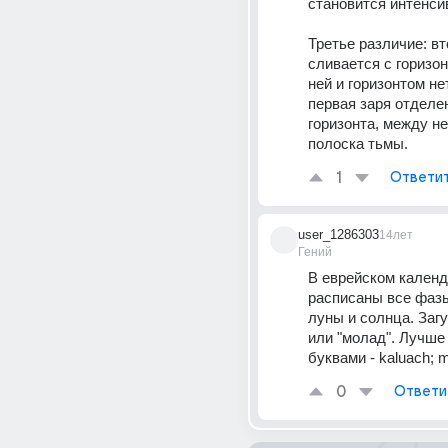
становится интенси
Третье различие: вт
сливается с горизон
ней и горизонтом нет
первая заря отделен
горизонта, между ней
полоска тьмы.
1
Ответи
user_1286303
14лет
Гений
В еврейском календ
расписаны все фазы 
луны и солнца. Загуг
или "молад". Лучше
буквами - kaluach; 
0
Ответи