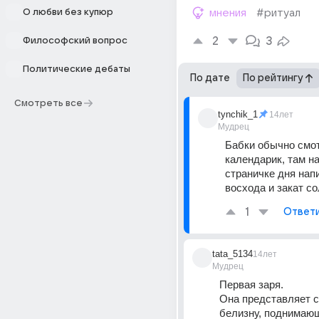
О любви без купюр
мнения
#ритуал
2
3
Философский вопрос
Политические дебаты
По дате
По рейтингу
Смотреть все
tynchik_1
14лет
Мудрец
Бабки обычно смот
календарик, там на
страничке дня напи
восхода и закат со
1
Ответ
tata_5134
14лет
Мудрец
Первая заря. 
Она представляет с
белизну, поднимающ