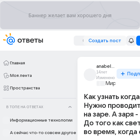
Создать пост
Главная
anabel_4
14лет
Подп
Моя лента
Изменено
Мир и его лю
Пространства
Как узнать когд
Нужно проводит
В ТОПЕ НА ОТВЕТАХ
на заре. А заря -
Информационные технологии
До того как све
во время, когда
А сейчас что-то совсем другое