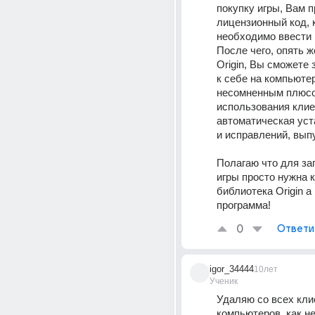
покупку игры, Вам п
лицензионный код, 
необходимо ввести в 
После чего, опять же
Origin, Вы сможете з
к себе на компьютер.
несомненным плюсо
использования клие
автоматическая уст
и исправлений, вып
Полагаю что для за
игры просто нужна к
библиотека Origin а 
программа!
0
Ответи
igor_34444
10лет
Ученик
Удаляю со всех кли
компьютеров, как н