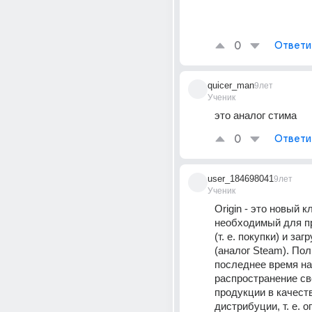
0
Ответи
quicer_man
9лет
Ученик
это аналог стима
0
Ответи
user_184698041
9лет
Ученик
Origin - это новый к
необходимый для пр
(т. е. покупки) и загр
(аналог Steam). Пол
последнее время на
распространение св
продукции в качест
дистрибуции, т. е. о