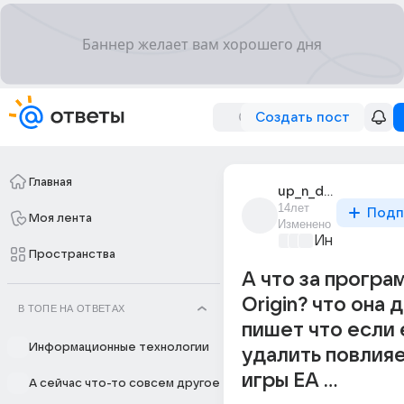
Создать пост
Главная
up_n_down
14лет
Подп
Моя лента
Изменено
Информацио
Пространства
А что за програ
Origin? что она 
В ТОПЕ НА ОТВЕТАХ
пишет что если 
Информационные технологии
удалить повлияе
игры EA ...
А сейчас что-то совсем другое