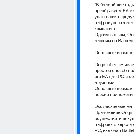
"В ближайшие годы
преобразуем ЕА из
упаковщика продук
цифровую развлек
компанию". 
Одним словом, Orig
Основные возможн
Origin обеспечивае
простой способ пр
игр EA для PC и об
друзьями. 
Основные возможн
версии приложения 
Эксклюзивные мат
Приложение Origin 
осуществить покуп
цифровых версий н
PC, включая Battlef