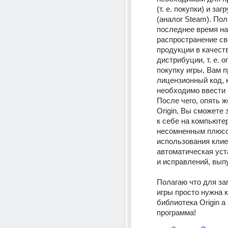
(т. е. покупки) и загр
(аналог Steam). Пол
последнее время на
распространение св
продукции в качест
дистрибуции, т. е. о
покупку игры, Вам п
лицензионный код, 
необходимо ввести в 
После чего, опять же
Origin, Вы сможете з
к себе на компьютер.
несомненным плюсо
использования клие
автоматическая уст
и исправлений, вып
Полагаю что для за
игры просто нужна к
библиотека Origin а 
программа!