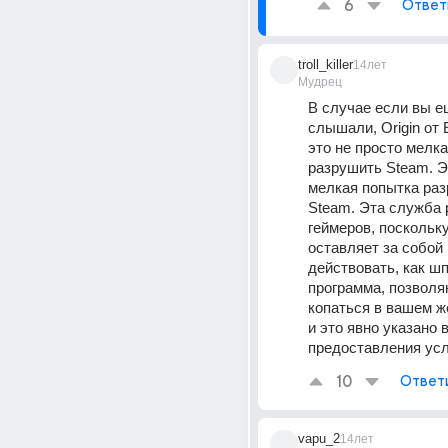
6
Ответ
troll_killer
14лет
Мудрец
В случае если вы ещ
слышали, Origin от El
это не просто мелка
разрушить Steam. Э
мелкая попытка раз
Steam. Эта служба 
геймеров, поскольку
оставляет за собой 
действовать, как шп
программа, позволя
копаться в вашем же
и это явно указано в
предоставления усл
10
Ответ
vapu_2
14лет