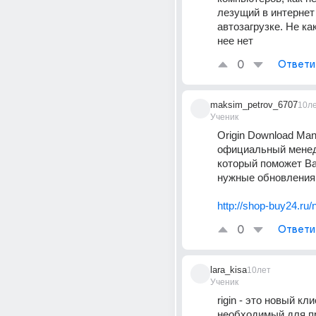
лезущий в интернет 
автозагрузке. Не ка
нее нет
0
Ответи
maksim_petrov_6707
10л
Ученик
Origin Download Mana
официальный менед
который поможет Ва
нужные обновления 
http://shop-buy24.ru/
0
Ответи
lara_kisa
10лет
Ученик
rigin - это новый кли
необходимый для пр