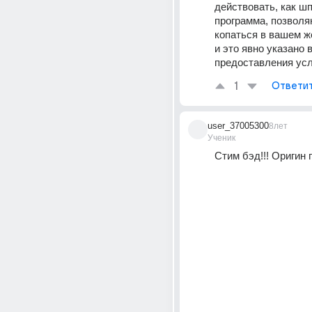
действовать, как шп
программа, позволя
копаться в вашем же
и это явно указано в
предоставления усл
1
Ответи
user_37005300
8лет
Ученик
Стим бэд!!! Оригин г