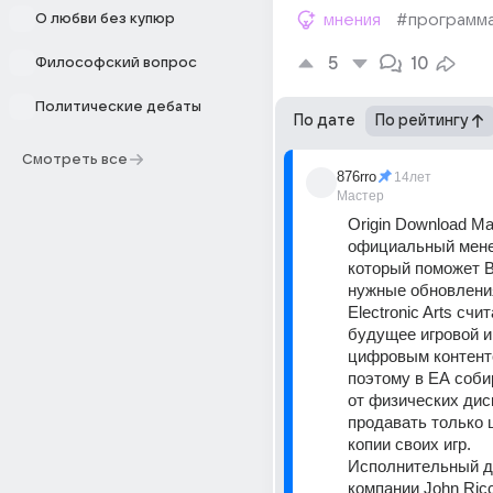
О любви без купюр
мнения
#программ
5
10
Философский вопрос
Политические дебаты
По дате
По рейтингу
Смотреть все
876rro
14лет
Мастер
Origin Download Man
официальный мене
который поможет В
нужные обновления
Electronic Arts счит
будущее игровой ин
цифровым контент
поэтому в ЕА соби
от физических диск
продавать только 
копии своих игр. 
Исполнительный ди
компании John Riccit