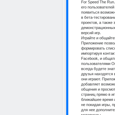
For Speed The Run.
его пользователей
появиться возможн
в бета-тестировани
проектов, а также з
демонстрационных
версий игр. 
Играйте и общайтес
Приложение позвол
формировать списк
импортируя контакт
Facebook, и общать
пользователями Ori
всегда будете знат
друзья находятся в
они играют. Прилож
добавляет возможн
общения и просмот
страниц прямо в игр
ближайшее время иг
не покидая игры, п
для нее дополните
материалы. 