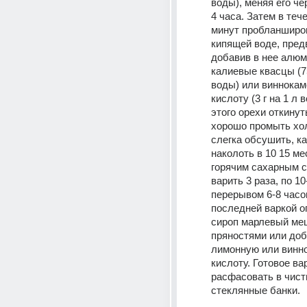
воды), меняя его че
4 часа. Затем в тече
минут пробланширов
кипящей воде, пред
добавив в нее алюм
калиевые квасцы (75 
воды) или виннокам
кислоту (3 г на 1 л 
этого орехи откинуть
хорошо промыть хол
слегка обсушить, к
наколоть в 10 15 мес
горячим сахарным с
варить 3 раза, по 10-
перерывом 6-8 часов
последней варкой оп
сироп марлевый меш
пряностями или доб
лимонную или винн
кислоту. Готовое вар
расфасовать в чист
стеклянные банки. 