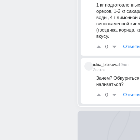
1 кг подготовленных
орехов, 1-2 кг сахара
воды, 4 г лимонной и
виннокаменной кисл
(гвоздика, корица, к
вкусу.
0
Ответи
iuliia_bibikova
19лет
Знаток
Зачем? Обкуриться 
нализаться?
0
Ответи