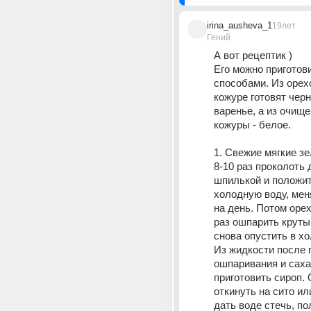
irina_ausheva_1
19лет
Гений
А вот рецептик ) 
Его можно приготови
способами. Из орехо
кожуре готовят черн
варенье, а из очище
кожуры - белое. 
1. Свежие мягкие зе
8-10 раз проколоть 
шпилькой и положить
холодную воду, мен
на день. Потом орех
раз ошпарить крутым
снова опустить в хо
Из жидкости после п
ошпаривания и саха
приготовить сироп. 
откинуть на сито или
дать воде стечь, по