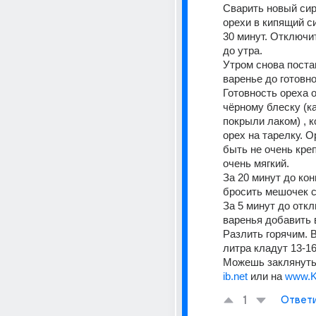
Сварить новый сир
орехи в кипящий си
30 минут. Отключит
до утра.
Утром снова постав
варенье до готовно
Готовность ореха о
чёрному блеску (ка
покрыли лаком) , к
орех на тарелку. О
быть не очень крепк
очень мягкий.
За 20 минут до кон
бросить мешочек с
За 5 минут до откл
варенья добавить 
Разлить горячим. В 
литра кладут 13-16
Можешь заклянуть
ib.net
 или на 
www.K
1
Ответ