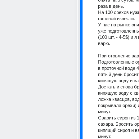
раза в день.
На 100 орехов нужн
гашеной извести.
У нас на рынке они
уже подготовленны
(100 шт. - 4-5$) и я
варю.
Приготовление вар
Подготовленные ор
в проточной воде 4
пятый день бросить
кипящую воду и вар
Достать и снова бр
кипящую воду с ква
ложка квасцов, вод
покрывала орехи) и
минут.
Сварить сироп из 1
сахара. Бросить ор
кипящий сироп и ва
минут.