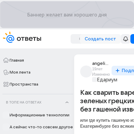
Создать пост
Главная
angelina_452
19лет
Подп
Моя лента
Изменено
Едариум
Пространства
Как сварить вар
зеленых грецки
В ТОПЕ НА ОТВЕТАХ
без гашеной изв
Информационные технологии
или где купить гашеную из
Екатеринбурге без всяки
А сейчас что-то совсем другое