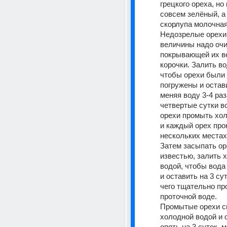
грецкого ореха, но 
совсем зелёный, а 
скорлупа молочная
Недозрелые орехи 
величины надо очис
покрывающей их ве
корочки. Залить вод
чтобы орехи были в
погружены и остави
меняя воду 3-4 раза
четвертые сутки во
орехи промыть хол
и каждый орех прок
нескольких местах
Затем засыпать ор
известью, залить х
водой, чтобы вода
и оставить на 3 сут
чего тщательно пр
проточной воде.
Промытые орехи сн
холодной водой и о
опять на 3 суток, м