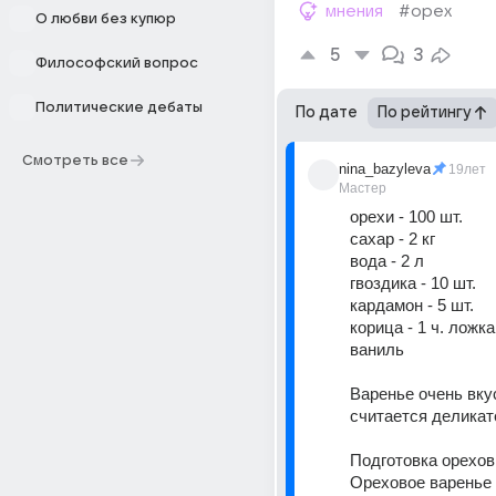
мнения
#орех
О любви без купюр
5
3
Философский вопрос
Политические дебаты
По дате
По рейтингу
Смотреть все
nina_bazyleva
19лет
Мастер
орехи - 100 шт.
сахар - 2 кг
вода - 2 л
гвоздика - 10 шт.
кардамон - 5 шт.
корица - 1 ч. ложка
ваниль
Варенье очень вкус
считается деликат
Подготовка орехов 
Ореховое варенье 