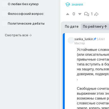
О любви без купюр
знания
0
1
Философский вопрос
Политические дебаты
По дате
По рейтингу
Смотреть все
sanka_lunkin
14лет
Мастер
Устойчивые словос
(или описательные
привычные сочетан
типа вступить в бор
на защиту, пользов
доверием, подверга
. 
Свободные сочетан
выражении этих зн
возможны самые р
словесные сочетани
земле, копать земл