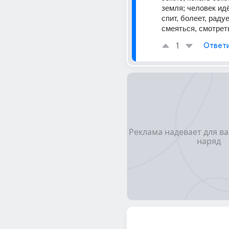
земля; человек идёт
спит, болеет, радуе
смеяться, смотреть,
1
Ответ