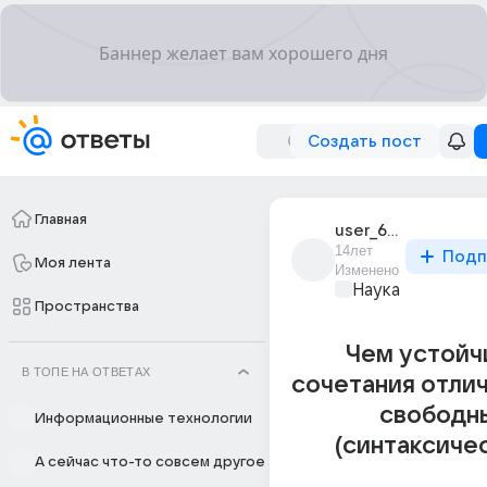
Создать пост
Главная
user_66379230
14лет
Подп
Моя лента
Изменено
Наука
Пространства
Чем устойч
В ТОПЕ НА ОТВЕТАХ
сочетания отли
свободн
Информационные технологии
(синтаксиче
А сейчас что-то совсем другое