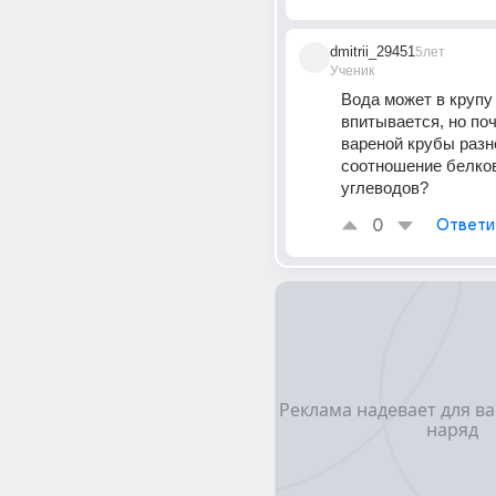
dmitrii_29451
5лет
Ученик
Вода может в крупу 
впитывается, но поч
вареной крубы разно
соотношение белков
углеводов?
0
Ответи