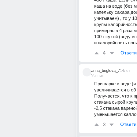
каша на воде (без м
капельку сахара доб
учитываем) , то у 10
крупы калорийность 
примерно в 4 раза м
100 г сухой (воду вп
и калорийность пон
4
Ответи
anna_beglova_7
14лет
Ученик
При варке в воде (и д
увеличивается в объ
Получается, что к п
стакана сырой крупы
-2,5 стакана варено
уменьшается калло
3
Ответи