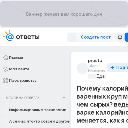
Создать пост
Главная
prosto_stydno
14лет
Подп
Моя лента
Изменено
Едариум
+1
Пространства
Почему калорий
варенных круп 
В ТОПЕ НА ОТВЕТАХ
чем сырых? ведь
Информационные технологии
варке калорийно
меняется, как я
А сейчас что-то совсем другое