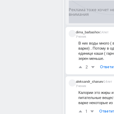
dima_barbashov
14лет
Ученик
В них воды много ( 
варке) . Потому в о
единице каши ( гарн
зерен меньше.
2
Ответи
aleksandr_sharuev
14лет
Ученик
Калории это жиры и 
питательные вещест
варке некоторые из
1
Ответи