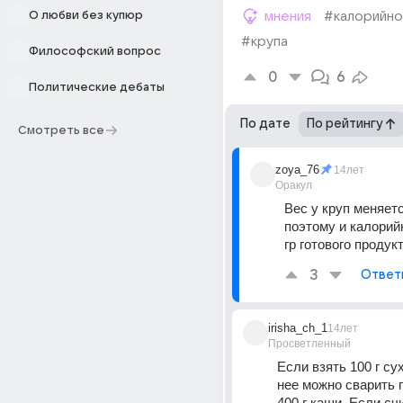
О любви без купюр
мнения
#калорийно
#крупа
Философский вопрос
0
6
Политические дебаты
По дате
По рейтингу
Смотреть все
zoya_76
14лет
Оракул
Вес у круп меняетс
поэтому и калорийн
гр готового продук
3
Ответ
irisha_ch_1
14лет
Просветленный
Если взять 100 г сух
нее можно сварить 
400 г каши. Если счи