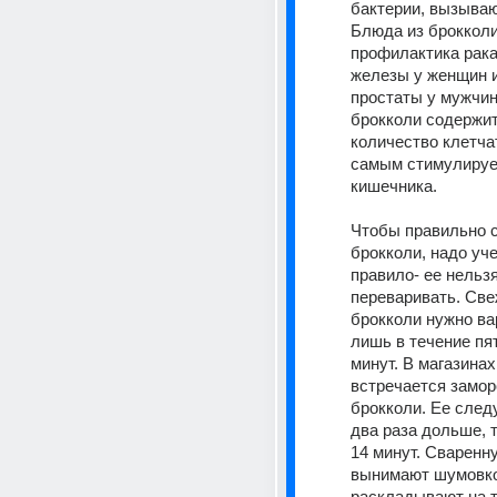
бактерии, вызываю
Блюда из брокколи
профилактика рака
железы у женщин и
простаты у мужчин.
брокколи содержит
количество клетчат
самым стимулирует
кишечника. 
Чтобы правильно с
брокколи, надо уче
правило- ее нельзя
переваривать. Све
брокколи нужно вар
лишь в течение пят
минут. В магазинах
встречается замор
брокколи. Ее следу
два раза дольше, то
14 минут. Сваренну
вынимают шумовко
раскладывают на т