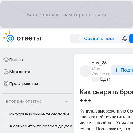
Создать пост
Главная
pus_26
14лет
Подп
Моя лента
Изменено
Едариум
+1
Пространства
Как сварить бро
+++
В ТОПЕ НА ОТВЕТАХ
Купила замороженную брок
Информационные технологии
знаю как её почистить, и 
чистить вообще.. Хочу св
А сейчас что-то совсем другое
супчик. Подскажите, что н