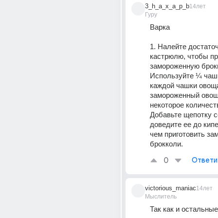
3_h_a_x_a_p_b
14лет
Гуру
Варка 
1. Налейте достаточ
кастрюлю, чтобы пр
замороженную брокк
Используйте ¼ чашк
каждой чашки овоща,
замороженный овощ
некоторое количеств
Добавьте щепотку со
доведите ее до кипе
чем приготовить за
брокколи.
0
Ответи
victorious_maniac
14лет
Мыслитель
Так как и остальны