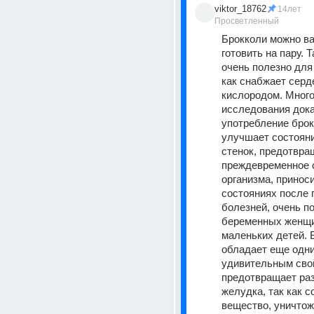
viktor_18762
14лет
Просветленный
Брокколи можно вар
готовить на пару. 
очень полезно для 
как снабжает сер
кислородом. Много
исследования доказ
употребление брок
улучшает состояни
стенок, предотвращ
преждевременное с
организма, приноси
состояниях после 
болезней, очень по
беременных женщи
маленьких детей. 
обладает еще одни
удивительным сво
предотвращает раз
желудка, так как с
вещество, уничто