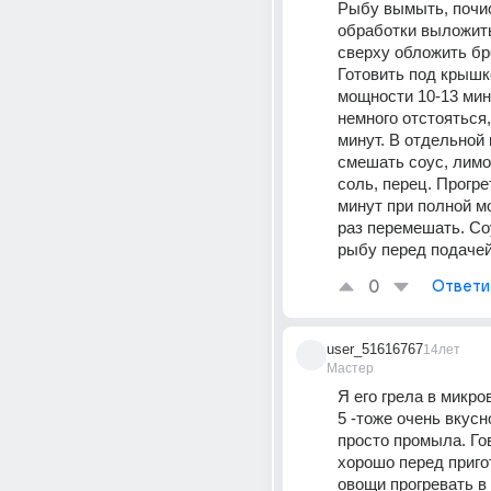
Рыбу вымыть, почис
обработки выложить
сверху обложить бро
Готовить под крышк
мощности 10-13 мину
немного отстояться, 
минут. В отдельной 
смешать соус, лимон
соль, перец. Прогрет
минут при полной м
раз перемешать. Со
рыбу перед подачей
0
Ответи
user_51616767
14лет
Мастер
Я его грела в микро
5 -тоже очень вкусно
просто промыла. Гов
хорошо перед приго
овощи прогревать в 