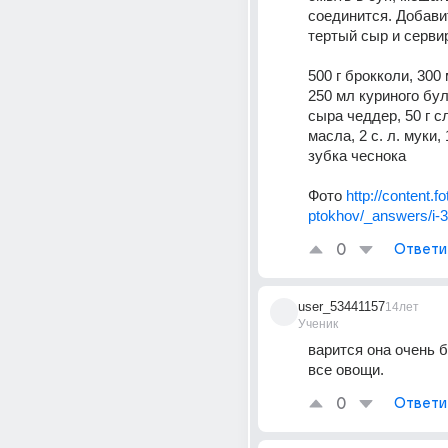
соединится. Добавит
тертый сыр и сервир
500 г брокколи, 300 
250 мл куриного буль
сыра чеддер, 50 г с
масла, 2 с. л. муки, 
зубка чеснока 
Фото 
http://content.fo
ptokhov/_answers/i-3
0
Ответи
user_53441157
14лет
Ученик
варится она очень б
все овощи.
0
Ответи