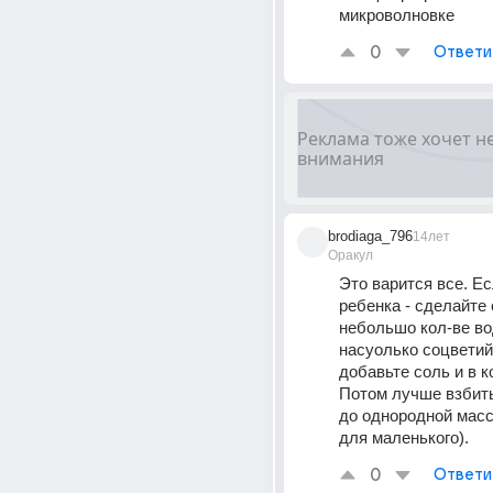
микроволновке
0
Ответи
brodiaga_796
14лет
Оракул
Это варится все. Ес
ребенка - сделайте 
небольшо кол-ве во
насуолько соцветий 
добавьте соль и в ко
Потом лучше взбить
до однородной масс
для маленького).
0
Ответи