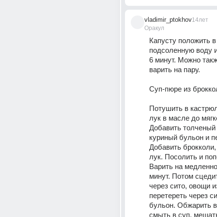
vladimir_ptokhov
14лет
Оракул
Капусту положить в
подсоленную воду и
6 минут. Можно такж
варить на пару. 
Суп-пюре из брокко
Потушить в кастрюл
лук в масле до мягко
Добавить толченый 
куриный бульон и п
Добавить брокколи, 
лук. Посолить и поп
Варить на медленном
минут. Потом сцедит
через сито, овощи из
перетереть через си
бульон. Обжарить в
смыть в суп, мешать