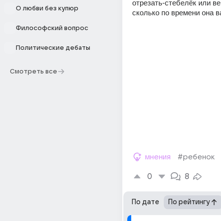
отрезать-стебелёк или ве
О любви без купюр
сколько по времени она в
Философский вопрос
Политические дебаты
Смотреть все
мнения
#ребенок
0
8
По дате
По рейтингу