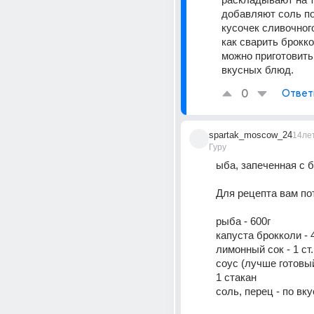
добавляют соль по 
кусочек сливочного
как сварить броккол
можно приготовить
вкусных блюд.
0
Ответ
spartak_moscow_24
14ле
Гуру
ыба, запеченная с 
Для рецепта вам по
рыба - 600г 
капуста брокколи - 4
лимонный сок - 1 ст. 
соус (лучше готовый 
1 стакан 
соль, перец - по вку