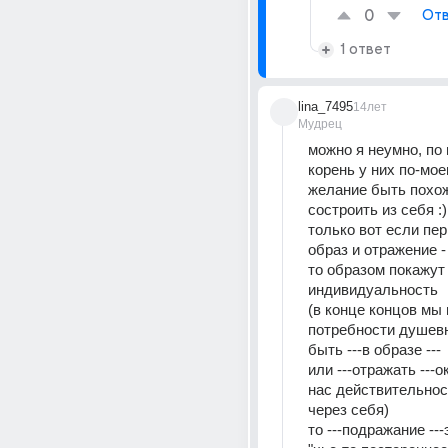
0
Отв
1 ответ
lina_7495
14лет
Мудрец
можно я неумно, по
корень у них по-моем
желание быть похож
состроить из себя :)
только вот если пер
образ и отражение -
то образом покажут 
индивидуальность 
(в конце концов мы п
потребности душевн
быть ---в образе ---
или ---отражать ---
нас действительност
через себя) 
то ---подражание ---