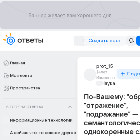
Создать пост
Главная
prot_15
14лет
Подп
Моя лента
Изменено
Наука
Пространства
По-Вашему: "обр
"отражение",
В ТОПЕ НА ОТВЕТАХ
"подражание" —
Информационные технологии
семантологиче
однокоренные с
А сейчас что-то совсем другое