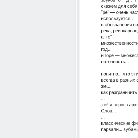
скажем для себя 
"ре" — очень част
используется.. 
в обозначении пот
река, реинкарнаци
а "го" — 
множественности..
год... 
и горе — множест
поточность... 
... 
понятно... что эти
всегда в разных с
же....
как разграничить 
... 
,но! я верю в арх
Слов... 
... 
классические фил
парвали... зубами.