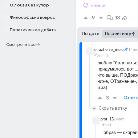
О любви без купюр
мнения
9
13
Философский вопрос
Политические дебаты
По дате
По рейтингу
Смотреть все
otrazhenie_moio
14ле
Мудрец
люблю "баловаться
придумалось вот....
что выше, ПОДража
ниже, ОТражение-, 
и за)
3
Ответ
Скрыть ветку
prot_15
14лет
Гений
образ — скорей в