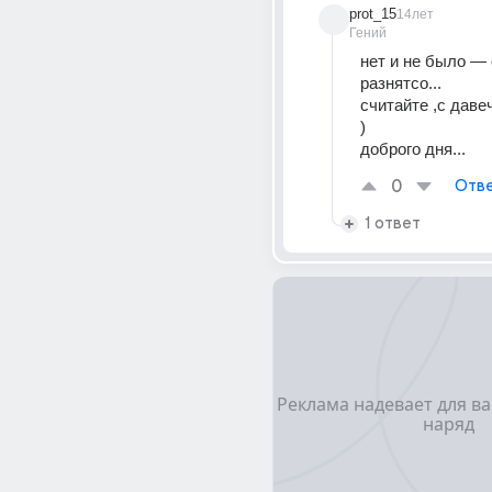
prot_15
14лет
Гений
нет и не было — 
разнятсо... 
считайте ,с давеча
) 
доброго дня...
0
Отве
1 ответ