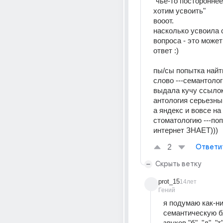
"чье-то постороннее,
хотим усвоить" 
вооот. 
насколько усвоила 
вопроса - это может 
ответ :) 
пы/сы попытка найти
слово ---семантологи
выдала кучу ссылок 
антология серьезны
а яндекс и вовсе на 
стоматологию ---поп
интернет ЗНАЕТ)))
2
Ответи
Скрыть ветку
prot_15
14лет
Гений
я подумаю как-нит
семантическую б
звуков "б", "д", "т".