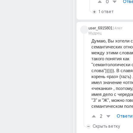
0
Отве
1 ответ
user_6915801
14лет
Мудрец
Думаю, Вы хотели с
семантических отно
между этими словам
такого понятия как 
"семантологически 
слова")))))). В слав
корень «раз» (razъ) 
имел значение «отпе
«чеканки» , поэтому,
имея дело с чередо
"З" и "Ж", можно гов
семантическом пол
2
Ответи
Скрыть ветку