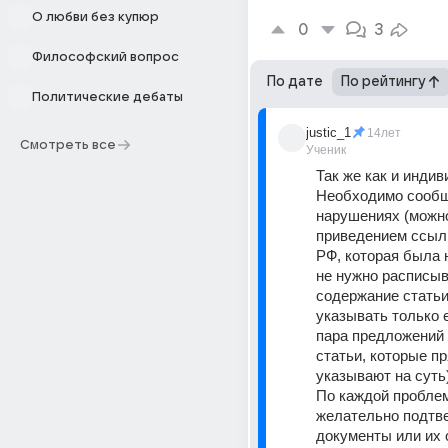
О любви без купюр
0
3
Философский вопрос
По дате
По рейтингу
Политические дебаты
justic_1
14лет
Смотреть все
Ученик
Так же как и инди
Необходимо сообщ
нарушениях (можно
приведением ссылки
РФ, которая была 
не нужно расписыв
содержание статьи
указывать только е
пара предложений и
статьи, которые пр
указывают на суть)
По каждой проблем
желательно подтве
документы или их 