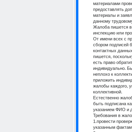
материалами прове
предоставлять доп
материалы и заявл
данному трудовому
Жалоба пишется в
инспекцию или про
От имени всех с п
сбором подписей б
контактных данных
пишется, поскольку
есть право обратит
индивидуально. Бы
неплохо к коллект
приложить индиви
жалобы каждого, ук
коллективной. 
Естественно жалоб
быть подписана ка
указанием ФИО и д
Требования в жало
1.провести проверк
указанным фактам