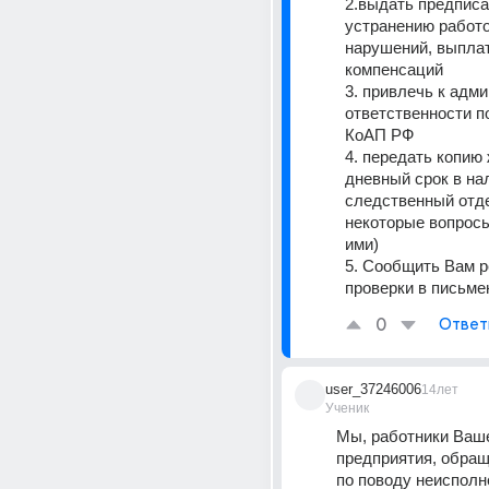
2.выдать предписан
устранению работо
нарушений, выплат
компенсаций 
3. привлечь к адми
ответственности по 
КоАП РФ 
4. передать копию
дневный срок в нал
следственный отде
некоторые вопрос
ими) 
5. Сообщить Вам р
проверки в письме
0
Ответ
user_37246006
14лет
Ученик
Мы, работники Ваше
предприятия, обращ
по поводу неисполн