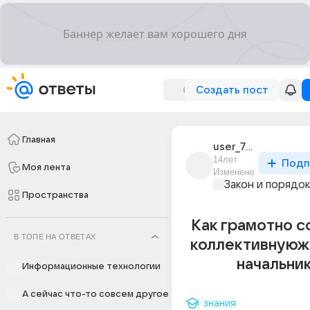
Создать пост
Главная
user_73241316
14лет
Подп
Моя лента
Изменено
Закон и порядо
Пространства
Как грамотно с
В ТОПЕ НА ОТВЕТАХ
коллективнуюж
начальни
Информационные технологии
А сейчас что-то совсем другое
знания