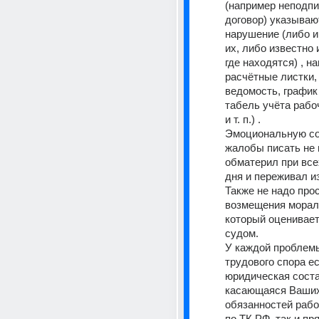
(например неподпи
договор) указывают
нарушение (либо и
их, либо известно 
где находятся) , на
расчётные листки, 
ведомость, график 
табель учёта рабоч
и т. п.) . 
Эмоциональную с
жалобы писать не н
обматерил при всех
дня и переживал из
Также не надо прос
возмещения мораль
который оценивает
судом. 
У каждой проблемы
трудового спора ес
юридическая сост
касающаяся Ваших 
обязанностей рабо
по ТК РФ, так и пря