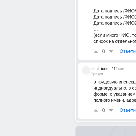
Дата подпись /ФИО/
Дата подпись /ФИО1
Дата подпись /ФИО2
… 
(если много ФИО, то
список на отдельно
0
Ответи
iurist_iurist_11
14лет
Оракул
в трудовую инспекц
индивидуально, в с
форме, с указанием 
полного имени, адр
0
Ответи