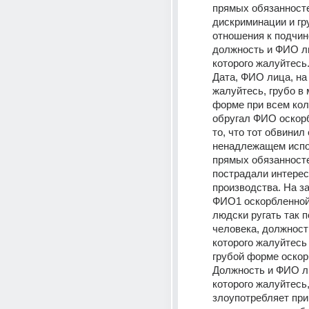
прямых обязанносте
дискриминации и гру
отношения к подчин
должность и ФИО ли
которого жалуйтесь.
Дата, ФИО лица, на 
жалуйтесь, грубо в 
форме при всем кол
обругал ФИО оскорбл
то, что тот обвинил е
ненадлежащем испо
прямых обязанностей
пострадали интерес
производства. На з
ФИО1 оскорбленной,
людски ругать так п
человека, должность
которого жалуйтесь
грубой форме оскор
Должность и ФИО ли
которого жалуйтесь,
злоупотребляет при 