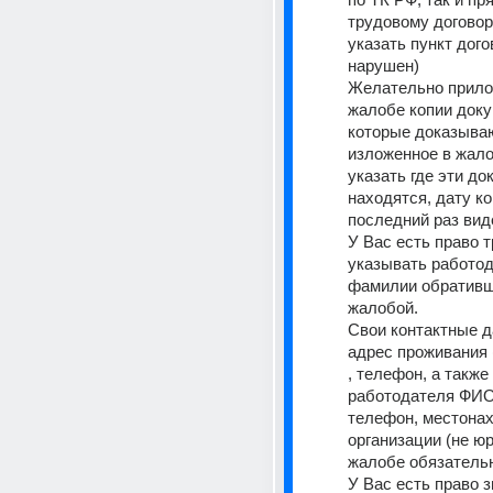
трудовому договор
указать пункт дого
нарушен) 
Желательно прилож
жалобе копии доку
которые доказываю
изложенное в жало
указать где эти до
находятся, дату ко
последний раз вид
У Вас есть право т
указывать работод
фамилии обративш
жалобой. 
Свои контактные д
адрес проживания (
, телефон, а также
работодателя ФИО 
телефон, местонах
организации (не юр.
жалобе обязательн
У Вас есть право з