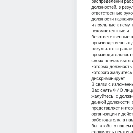
распределении работ
должностей, в резул
ответственные руко
должности назначаю
и лояльные к нему, н
некомпетентные и 
безответственные в 
производственных д
результате страдает
производительность,
своих плечах вытяги
которых должность л
которого жалуйтесь 
дискриминирует. 
В связи с изложенн
Вас снять ФИО лица,
жалуйтесь, с должнос
данной должности, о
представляет интер
организации и дейст
работодателя, а нам
бы, чтобы о нашем 
сложилось негативн