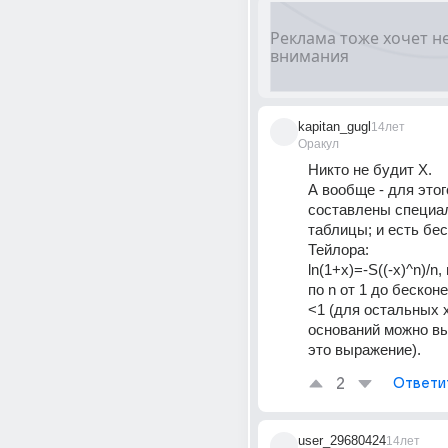
kapitan_gugl
14лет
Оракул
Никто не будит X. 
А вообще - для этог
составлены специа
таблицы; и есть бес
Тейлора: 
ln(1+x)=-S((-x)^n)/n,
по n от 1 до бесконе
<1 (для остальных x
оснований можно вы
это выражение).
2
Ответи
user_29680424
14лет