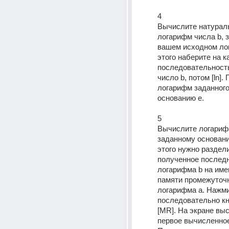
4 
Вычислите натурал
логарифм числа b, з
вашем исходном лог
этого наберите на к
последовательность
число b, потом [ln]. 
логарифм заданного 
основанию е. 
5 
Вычислите логарифм
заданному основани
этого нужно раздели
полученное последн
логарифма b на име
памяти промежуточн
логарифма а. Нажми
последовательно кноп
[MR]. На экране выс
первое вычисленное