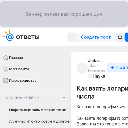
Создать пост
Главная
alukard_188
14лет
Подп
Моя лента
Изменено
Наука
Пространства
Как взять логар
числа
В ТОПЕ НА ОТВЕТАХ
Как взять логарифм числа
Информационные технологии
Как взять логарифм N рот
А сейчас что-то совсем другое
Варианты это типа а в сте