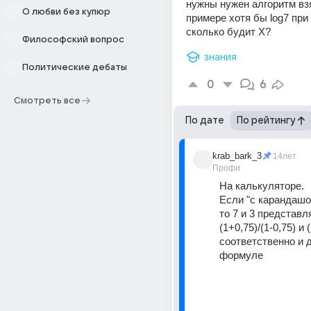
нужны нужен алгоритм взя
О любви без купюр
примере хотя бы log7 при 
сколько будит Х?
Философский вопрос
знания
Политические дебаты
0
6
Смотреть все
По дате
По рейтингу
krab_bark_3
14лет
Профи
На калькуляторе. 
Если "с карандашом
то 7 и 3 представл
(1+0,75)/(1-0,75) и (
соответственно и 
формуле 