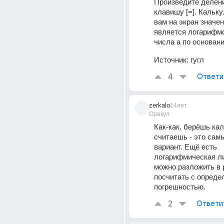
Произведите делени
клавишу [=]. Кальку
вам на экран значен
является логарифмо
числа a по основани
Источник:
гугл
4
Ответи
zerkalo
14лет
Оракул
Как-как, берёшь кал
считаешь - это самы
вариант. Ещё есть 
логарифмическая ли
можно разложить в р
посчитать с определ
погрешностью.
2
Ответи