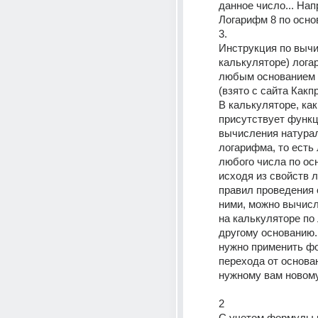
данное число... Нап
Логарифм 8 по осно
3. 
Инструкция по вычи
калькуляторе) лога
любым основанием 
(взято с сайта Какпр
В калькуляторе, как
присутствует функц
вычисления натурал
логарифма, то есть
любого числа по осн
исходя из свойств л
правил проведения 
ними, можно вычисл
на калькуляторе по
другому основанию. 
нужно применить фо
перехода от основан
нужному вам новому
2 
С учетом формулы п