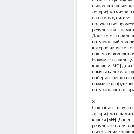
выполните вычислен
логарифма числа b 
а на калькуляторе, 
полученные промеж
результаты в память
Для этого сначала 
натуральный логари
которое является о
вашего исходного л
Нажмите на калькул
клавишу [MC] для о
памяти калькулятора
наберите число осно
нажмите на функцию
натурального логари
3 
Сохраните полученн
логарифма в память
кнопки [M+]. Далее 
результатов для да
вычислений клавише