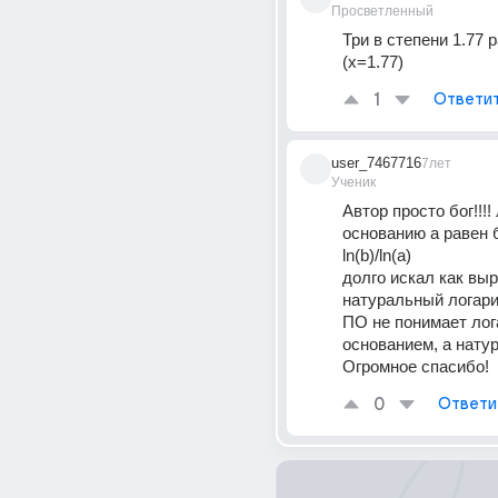
Просветленный
Три в степени 1.77 р
(х=1.77)
1
Ответи
user_7467716
7лет
Ученик
Автор просто бог!!!!
основанию a равен 
ln(b)/ln(a)
долго искал как выр
натуральный логари
ПО не понимает лог
основанием, а натур
Огромное спасибо!
0
Ответи