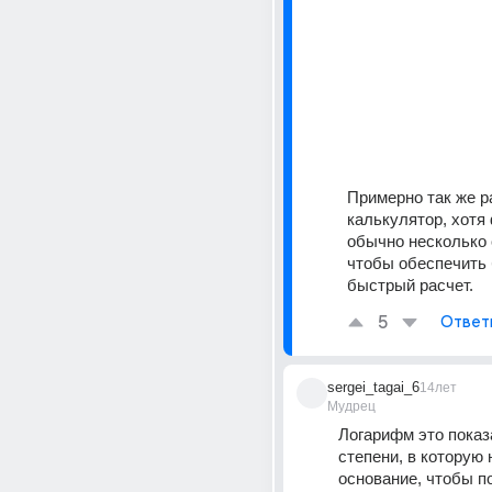
Примерно так же ра
калькулятор, хотя
обычно несколько 
чтобы обеспечить 
быстрый расчет.
5
Ответ
sergei_tagai_6
14лет
Мудрец
Логарифм это показ
степени, в которую 
основание, чтобы по