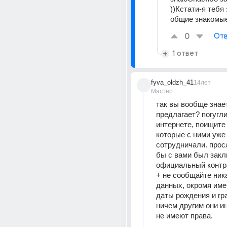
))Кстати-я тебя 
общие знакомые 
0
Отв
1 ответ
fyva_oldzh_41
14лет
Мастер
так вы вообще знает
предлагает? погуглит
интернете, поищите 
которые с ними уже 
сотрудничали. просл
бы с вами был закл
официальный контр
+ не сообщайте ника
данных, окромя име
даты рождения и гра
ничем другим они и
не имеют права.