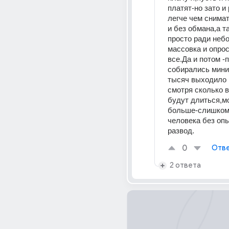
платят-но зато и
легче чем снимат
и без обмана,а та
просто ради неб
массовка и опрос
все.Да и потом -п
собирались мини
тысяч выходило 
смотря сколько в
будут длиться,мо
больше-слишком 
человека без опы
развод.
0
Отве
2 ответа