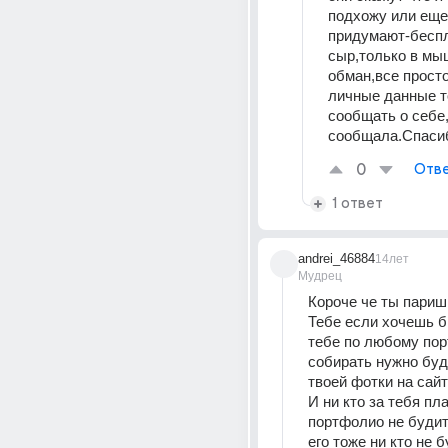
подхожу или еще 
придумают-беспл
сыр,только в мы
обман,все просто
личные данные то
сообщать о себе,я
сообщала.Спаси
0
Отве
1 ответ
andrei_46884
14лет
Мудрец
Короче че ты паришь
Тебе если хочешь бы
тебе по любому пор
собирать нужно буд
твоей фотки на сайт
И ни кто за тебя пла
портфолио не будит 
его тоже ни кто не бу