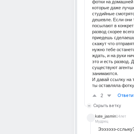
фотки на домашней 
которые даже лучше
студийные смотрятся
дешевле. Если они т
посылают в конкрет
развод скорее всего 
приедешь сделаешь 
скажут что отправят
нужно тебе останетс
ждать, и на руки нич
это и есть развод. Д
существуют агенты 
занимаются. 
И давай ссылку на то
ты оставляла фотк
2
Ответи
Скрыть ветку
kate_jasmin
14лет
Мудрец
Эээээээ-сслыку?