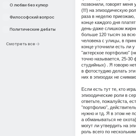
позвонили, говорят меня 
О любви без купюр
(!!!) на эпизодическую рол
раза в неделю приезжаю, 
Философский вопрос
конце каждого дня платят 
день-даже слишком жирно
Политические дебаты
больше 120 тысяч за всю 
человека с улицы, в принц
Смотреть все
конце уточнили есть ли у 
"актерское портфолио" (не
точно называется, 25-30 ф
студийных) . Я говорю нет
в фотостудию делать эти 
них в эпизодах не снимают
Если есть тут те, кто игра
эпизодические роли в сер
ответьте, пожалуйста, ест
"портфолио", действитель
нужно и тд. Я в этом не п
а обманываться не охота))
могут ли утвердить на эп
роль всего по нескольким