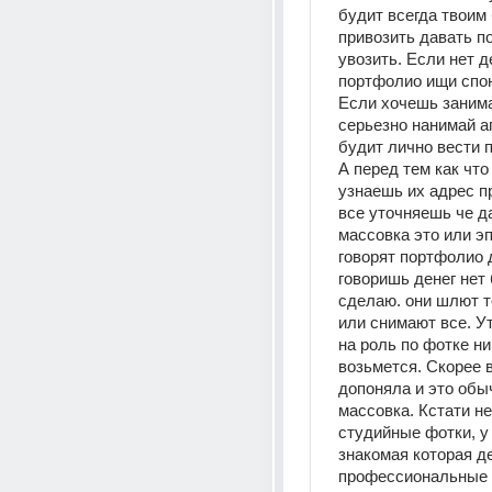
будит всегда твоим
привозить давать по
увозить. Если нет де
портфолио ищи спонс
Если хочешь занима
серьезно нанимай аг
будит лично вести п
А перед тем как что
узнаешь их адрес п
все уточняешь че да 
массовка это или эп
говорят портфолио д
говоришь денег нет 
сделаю. они шлют те
или снимают все. Ут
на роль по фотке ни 
возьмется. Скорее в
допоняла и это обыч
массовка. Кстати не
студийные фотки, у 
знакомая которая де
профессиональные 