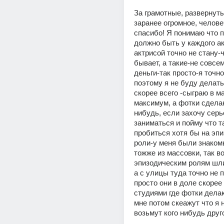
За грамотные, развернуты
заранее огромное, челове
спасибо! Я понимаю что п
должно быть у каждого акт
актрисой точно не стану-ч
бывает, а такие-не совсе
деньги-так просто-я точно 
поэтому я не буду делать
скорее всего -сыграю в ма
максимум, а фотки сделаю
нибудь, если захочу серь
заниматься и пойму что т
пробиться хотя бы на эпи
роли-у меня были знакомы
тожже из массовки, так вот
эпизодическим ролям шли п
а с улицы туда точно не 
просто они в доле скорее 
студиями где фотки делают
мне потом скеажут что я 
возьмут кого нибудь друг