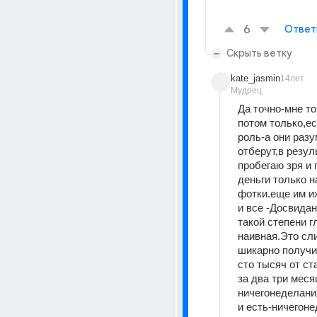
6
Ответ
Скрыть ветку
kate_jasmin
14лет
Мудрец
Да точно-мне то
потом только,ес
роль-а они разу
отберут,в резуль
пробегаю зря и 
деньги только на
фотки.еще им их
и все -Досвидани
такой степени гл
наивная.Это сл
шикарно получи
сто тысяч от ста
за два три месяц
ничегонеделания
и есть-ничегоне