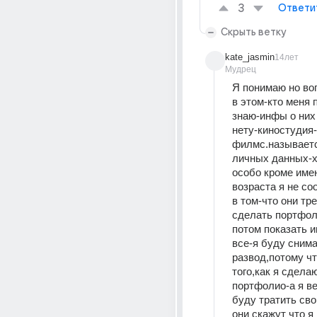
3
Ответи
Скрыть ветку
kate_jasmin
14лет
Мудрец
Я понимаю но воп
в этом-кто меня 
знаю-инфы о них 
нету-киностудия-
филмс.называется
личных данных-хо
особо кроме име
возраста я не со
в том-что они тр
сделать портфоли
потом показать и
все-я буду снима
развод,потому чт
того,как я сделаю
портфолио-а я ве
буду тратить свои
они скажут что я 