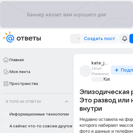
Создать пост
Главная
kate_jasmin
14лет
Подп
Моя лента
Изменено
Киномания
+4
Пространства
Эпизодическая р
Это развод или 
В ТОПЕ НА ОТВЕТАХ
внутри
Информационные технологии
Недавно оставила на фор
которого набирают массов
А сейчас что-то совсем другое
фото и данные и телефон.