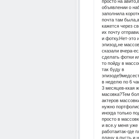
просто на авито,в
объявлении о наб
заполнила корот
почта там была,а
кажется через св
их почту отправи
и фотку.Нет-это 
эпизод,не массов
сказали вчера-ес
сделать фотки ил
то пойду в массов
так буду в 
эпизоде9медсестр
в неделю по 6 ча
3 месяцев-ккая же
масовка?Тем бол
актеров массовки
нужно портфолио
иногда только по
просто в массовк
и все.у меня уже 
работаитак-где пл
плачу я,пусть и н