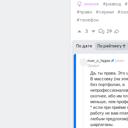
мнения
#развод
#
#право
#сериал
#охо
#телефон
3
29
По дате
По рейтингу
river_o_hippie
14лет
Оракул
Да, ты права. Это 
В массовку (на эпи
без портфолио, и 
непрофессионалов 
охотнее, ибо им пл
меньше, чем профи 
* если при приёме 
работу не вам платя
любым предлогом) ,
шарлатаны. 