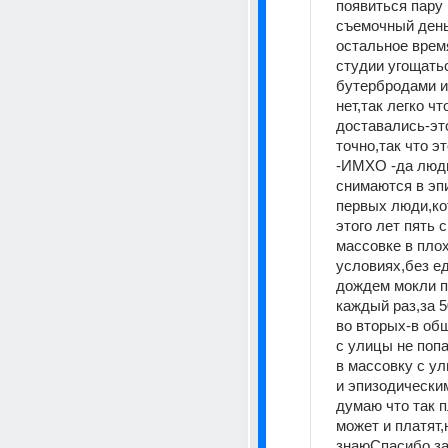
появиться пару р
съемочный день 
остальное время
студии угощатьс
бутербродами и
нет,так легко чт
доставались-это
точно,так что эт
-ИМХО -да люди
снимаются в эпи
первых люди,ко
этого лет пять 
массовке в плох
условиях,без ед
дождем мокли по
каждый раз,за 5
во вторых-в общ
с улицы не поп
в массовку с ул
и эпизодическим
думаю что так п
может и платят,н
знаюСпасибо за 