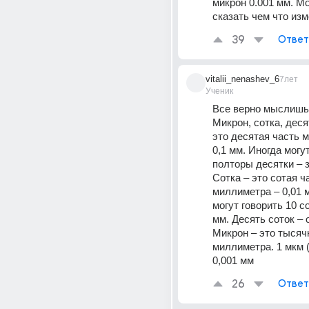
микрон 0.001 мм. Мо
сказать чем что изм
39
Ответ
vitalii_nenashev_6
7лет
Ученик
Все верно мыслишь
Микрон, сотка, десят
это десятая часть м
0,1 мм. Иногда могут
полторы десятки – з
Сотка – это сотая ча
миллиметра – 0,01 м
могут говорить 10 со
мм. Десять соток – о
Микрон – это тысячн
миллиметра. 1 мкм (
0,001 мм
26
Ответ