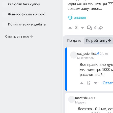
одна сотая милиметра ???
О любви без купюр
совсем запутался...
Философский вопрос
знания
Политические дебаты
3
4
Смотреть все
По дате
По рейтингу
cat_scientist
14лет
Мыслитель
Все правильно дум
миллиметре 1000 ми
рассчитывай!
12
Отве
madfish
14лет
Мудрец
Десятка - 0.1 мм, сот