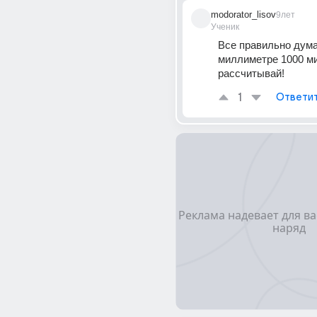
modorator_lisov
9лет
Ученик
Все правильно дума
миллиметре 1000 мик
рассчитывай!
1
Ответи