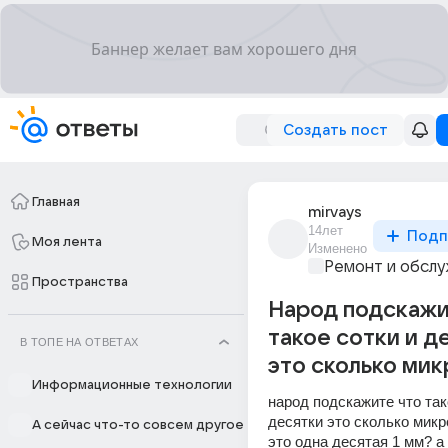
Создать пост
Главная
mirvays
14лет
Подп
Моя лента
Изменено
Ремонт и обслу
Пространства
Народ подскажи
такое сотки и д
В ТОПЕ НА ОТВЕТАХ
это сколько микр
Информационные технологии
народ подскажите что тако
десятки это сколько микро
А сейчас что-то совсем другое
это одна десятая 1 мм? а 