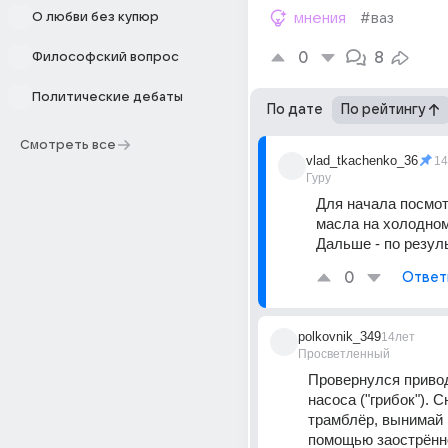
О любви без купюр
мнения
#ваз
0
8
Философский вопрос
Политические дебаты
По дате
По рейтингу
Смотреть все
vlad_tkachenko_36
14
Гуру
Для начала посмот
масла на холодном
Дальше - по резул
0
Ответ
polkovnik_349
14лет
Просветленный
Провернулся привод
насоса ("грибок"). С
трамблёр, вынимай г
помощью заострённо