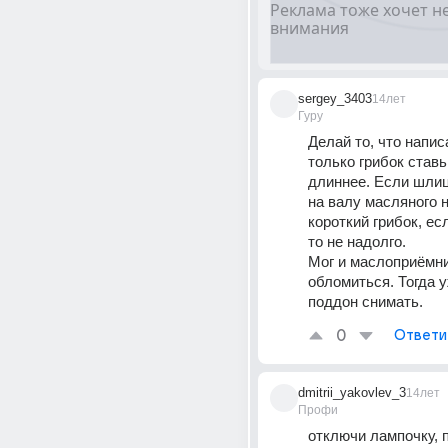
sergey_3403
14лет
Гуру
Делай то, что напис
только грибок ставь 
длиннее. Если шлиц
на валу масляного н
короткий грибок, есл
то не надолго. 
Мог и маслоприёмни
обломиться. Тогда у
поддон снимать.
0
Ответи
dmitrii_yakovlev_3
14лет
Профи
отключи лампочку, 