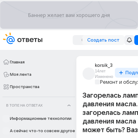
Создать пост
Главная
korsik_3
14лет
Подп
Моя лента
Изменено
Ремонт и обслу
Пространства
Загорелась лам
давления масла.
В ТОПЕ НА ОТВЕТАХ
загорелась лам
Информационные технологии
давления масла
может быть? Ваз
А сейчас что-то совсем другое