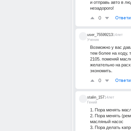
и отправь авто в лю
незадорого!
0
Ответи
user_75599213
14лет
Ученик
Возможно у вас дав
тем более на ходу, 
2105. поменяй масло
желательно на расх
экономить.
0
Ответи
stalin_157
14лет
Гений
1. Пора менять мас
2. Пора менять (рем
масляный насос 
3. Пора делать капр