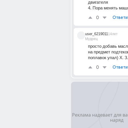
двигателя 
4. Пора менять маш
0
Ответи
user_6219011
14лет
Мудрец
просто добавь масл
на предмет подтеков
поплавок упал) Х. З
0
Ответи