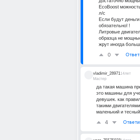
достаточно мощны
EcoBoost можность
л/с 
Если будут деньги 
обязательно! ! 
Литровые двигатели
образца не мощные
жрут иногда больш
0
Ответ
vladimir_28971
14лет
Мастер
да такая машина про
это машины для уче
девушек. как правило
такими двигателями 
маленький и тесный.
4
Ответи