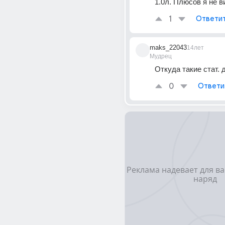
1.0л. Плюсов я не в
1
Ответи
maks_22043
14лет
Мудрец
Откуда такие стат. 
0
Ответи