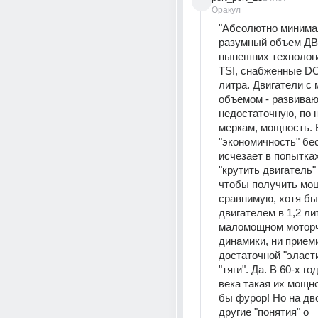
Оракул
"Абсолютно минима
разумный объем ДВ
нынешних технологи
TSI, снабженные DOH
литра. Двигатели с
объемом - развиваю
недостаточную, по 
меркам, мощность. В
"экономичность" бе
исчезает в попытках
"крутить двигатель" 
чтобы получить мощ
сравнимую, хотя бы,
двигателем в 1,2 лит
маломощном моторчи
динамики, ни приеми
достаточной "эласти
"тяги". Да. В 60-х г
века такая их мощн
бы фурор! Но на дво
другие "понятия" о 