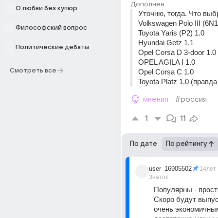
Дополнен
О любви без купюр
Уточню, тогда. Что выб
Volkswagen Polo III (6N1
Философский вопрос
Toyota Yaris (P2) 1.0 
Hyundai Getz 1.1 
Политические дебаты
OPEL AGILA I 1.0 
Смотреть все
Opel Corsa C 1.0 
Toyota Platz 1.0 (правд
мнения
#россия
1
11
По дате
По рейтингу
user_16905502
14лет
Знаток
Популярны - прост
Скоро будут выпус
очень экономичным