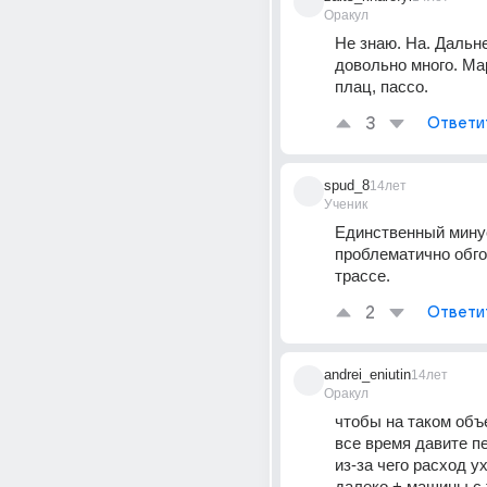
Оракул
Не знаю. На. Дальне
довольно много. Марч
плац, пассо.
3
Ответи
spud_8
14лет
Ученик
Единственный минус
проблематично обго
трассе.
2
Ответи
andrei_eniutin
14лет
Оракул
чтобы на таком объе
все время давите пе
из-за чего расход ух
далеко + машины с 