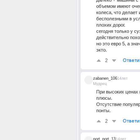
объемом имеют очен
колеса, что делает 
бесполезными в усл
плохих дорог. 
сегодня только у суз
действительно похож
но это евро 5, а зна
экто.
2
Ответи
zabanen_106
14лет
Мудрец
При высоких ценах н
плюсы. 
Отсутствие популярн
понты.
2
Ответи
port_port_13
14лет