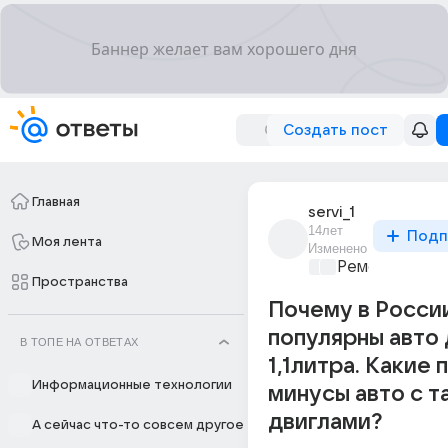
Создать пост
Главная
servi_1
14лет
Подп
Моя лента
Изменено
Ремонт и обс
Пространства
Почему в Росси
популярны авто
В ТОПЕ НА ОТВЕТАХ
1,1литра. Какие 
Информационные технологии
минусы авто с т
двиглами?
А сейчас что-то совсем другое