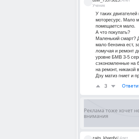
user_75575023
14лет
Ученик
У таких двигателей 
моторесурс. Мало м
помещается мало. 
А что покупать? 
Маленький смарт? Д
мало бензина ест, за
ломучая и ремонт до
уровне БМВ 3-5 сери
сэкономленные на б
на ремонт, никакой 
Дэу матиз гниет и пр
3
Ответи
zaits_kharofyi
14лет