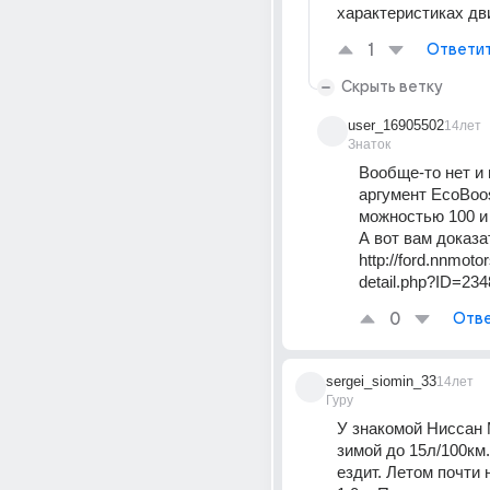
характеристиках дв
1
Ответи
Скрыть ветку
user_16905502
14лет
Знаток
Вообще-то нет и 
аргумент EcoBoos
можностью 100 и 1
А вот вам доказа
http://ford.nnmoto
detail.php?ID=234
0
Отве
sergei_siomin_33
14лет
Гуру
У знакомой Ниссан 
зимой до 15л/100км. 
ездит. Летом почти н