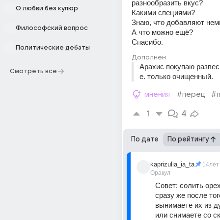
разнообразить вкус? 
О любви без купюр
Какими специями? 
Знаю, что добавляют немн
Философский вопрос
А что можно ещё? 
Спасибо.
Политические дебаты
Дополнен
Арахис покупаю развесно
Смотреть все
е. только очищенный.
мнения
#перец
#п
1
4
По дате
По рейтингу
kaprizulia_ia_ta
14лет
Оракул
Совет: солить орех
сразу же после того
вынимаете их из ду
или снимаете со ск