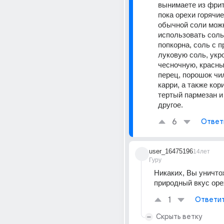
вынимаете из фритю
пока орехи горячие
обычной соли можн
использовать соль
попкорна, соль с п
луковую соль, укро
чесночную, красны
перец, порошок чил
карри, а также кор
тертый пармезан и 
другое.
6
Ответ
user_16475196
14лет
Гуру
Никаких, Вы уничто
природный вкус оре
1
Ответи
Скрыть ветку