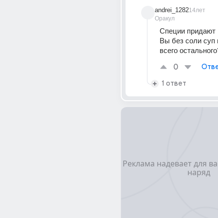
andrei_1282
14лет
Оракул
Специи придают 
Вы без соли суп 
всего остального
0
Отве
1 ответ