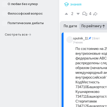
О любви без купюр
знания
2
4
Философский вопрос
Политические дебаты
По дате
По рейтингу
Смотреть все
sputnik_11
19лет
Ученик
По состоянию на 29
внутризоновые код
федеральном ABC-
распределены сле
образом (начальная 
международный ана
внутрироссийской "
КодМестность
734710Башкортоста
Кушнаренково
734711Башкортоста
Стерлитамак
734712Башкортост