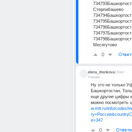
734793Башкортоста
Стерлибашево
734794Башкортост
734795Башкортост
734796Башкортост
734797Башкортост
734798Башкортоста
Месягутово
0
Ответ
elena_drenkova
19лет
Ученик
Ну это не только Уфа
Башкортостан. Тольк
еще другие цифры ес
можно посмотреть з
w.mtt.ru/info/codes/
ry=Россия&country
e=347
0
Ответи