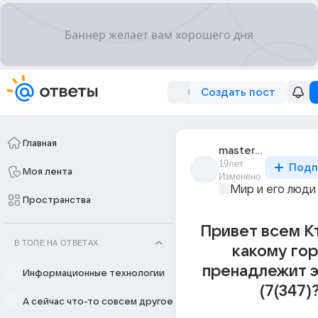
Создать пост
Главная
masterbmw
19лет
Подп
Моя лента
Изменено
Мир и его люди
Пространства
Привет всем К
В ТОПЕ НА ОТВЕТАХ
какому го
пренадлежит э
Информационные технологии
(7(347)
А сейчас что-то совсем другое