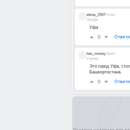
elena_2587
19лет
Профи
Уфа
0
Ответи
two_money
19лет
Ученик
Это город Уфа, стол
Башкортостана.
0
Ответи