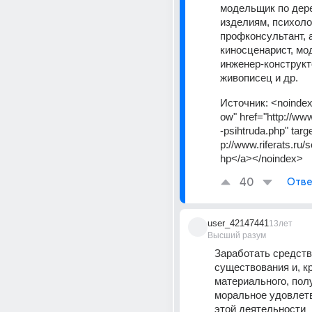
модельщик по дер
изделиям, психоло
профконсультант, а
киносценарист, мод
инженер-конструкто
живописец и др.
Источник:
<noindex
ow" href="http://www
-psihtruda.php" targ
p://www.riferats.ru/
hp</a></noindex>
40
Отве
user_42147441
13лет
Высший разум
Заработать средств
существования и, кр
материального, полу
моральное удовлетв
этой деятельности