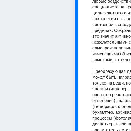
любые воздействия
специалиста на пре
целью активного и
сохранения его сво
состояний в опред
пределах. Сохранят
это значит активно
нежелательными с
самопроизвольным
изменениями объект
помехами, с откло
Преобразующая де
может быть направ
только на вещи, но
энергии (инженер-т
оператор реакторно
отделения) , на и
(телеграфист, библ
бухгалтер, архивари
процессы (фотолаб
диспетчер, газоспа
воспитатель детског