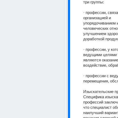
три группы: 
· профессии, связа
организацией и 
упорядочиванием 
человеческих отно
улучшением здоров
доработкой продук
· профессии, у кот
ведущими целями 
являются оказание 
воздействие, обраб
· профессии с вед
перемещения, обс
Изыскательские пр
Специфика изыска
профессий заключа
что специалист об
наилучший вариант
решения сложной п