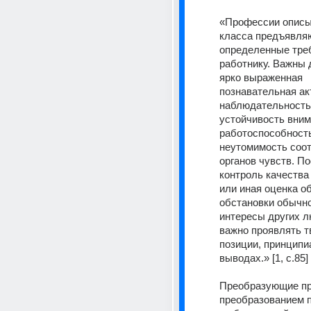
«Профессии описы
класса предъявляю
определенные треб
работнику. Важны 
ярко выраженная 
познавательная акт
наблюдательность,
устойчивость вним
работоспособность
неутомимость соо
органов чувств. По
контроль качества 
или иная оценка об
обстановки обычно
интересы других лю
важно проявлять т
позиции, принципиа
выводах.» [1, c.85] 
Преобразующие пр
преобразованием 