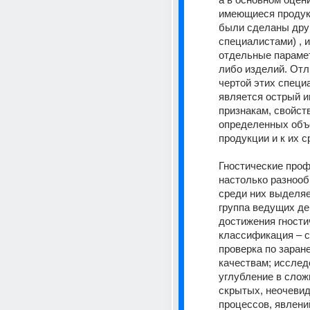
имеющиеся продукт
были сделаны друг
специалистами) , и
отдельные параме
либо изделий. Отл
чертой этих специа
является острый ин
признакам, свойств
определенных объе
продукции и к их с
Гностические проф
настолько разнообр
среди них выделяе
группа ведущих де
достижения гностич
классификация – с
проверка по заран
качествам; исследо
углубление в слож
скрытых, неочевид
процессов, явлений.