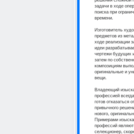
задачи в ходе опер
поиска при огранич
времени. 
Изготовитель худо
предметов из мета
ходе реализации з
идеи разрабатывае
чертежи будущих и
затем по собствен
композициям выпол
оригинальные и ун
вещи. 
Владеющий изыска
профессией всегда
готов отказаться от
привычного решени
нового, оригинально
Примерами изыска
профессий являютс
селекционер, скорн