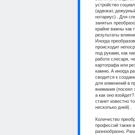
устройство социал
(адвокат, дежурный
нотариус) . Для сп
занятых преобразо
крайне важны как п
результаты влияний
Иногда преобразов
происходит непоср
под руками, как нап
работе слесаря, ч
картографа или рез
камню. А иногда ра
сводится к создан
для изменений в п
внимания (посеял з
а как оно взойдет?
станет известно то
несколько дней) . 
Количество преоб
профессий также в
разнообразно. Раз