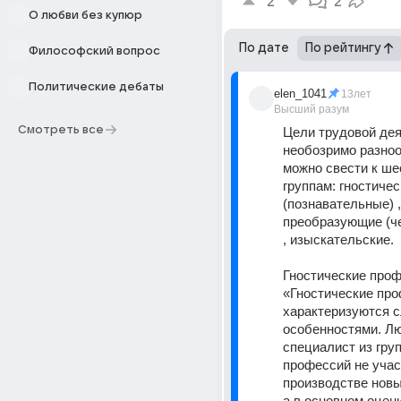
2
2
О любви без купюр
По дате
По рейтингу
Философский вопрос
Политические дебаты
elen_1041
13лет
Высший разум
Смотреть все
Цели трудовой дея
необозримо разноо
можно свести к ше
группам: гностичес
(познавательные) , 
преобразующие (че
, изыскательские. 
Гностические проф
«Гностические про
характеризуются 
особенностями. Лю
специалист из груп
профессий не участ
производстве новы
а в основном оцени