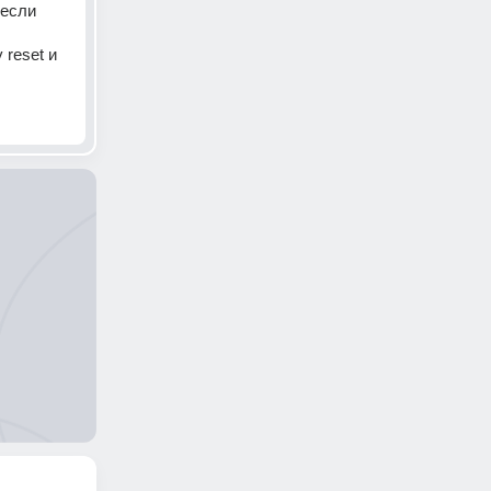
если 
reset и 