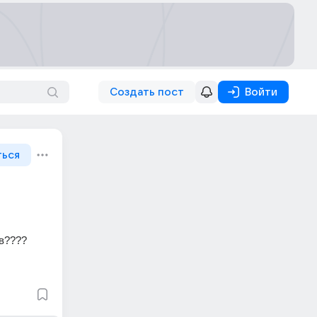
Создать пост
Войти
ться
ов????