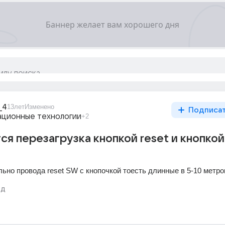
_4
13лет
Изменено
Подписа
ционные технологии
+2
ся перезагрузка кнопкой reset и кнопкой
льно провода reset SW с кнопочкой тоесть длинные в 5-10 метр
од