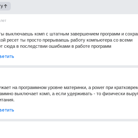
гу
3лет
 ты выключаешь комп с штатным завершением программ и сохра
кой ресет ты просто прерываешь работу компьютера со всеми 
т сюда в последствии ошибками в работе программ
ветить
ужает на программном уровне материнки, а power при кратковрем
раммно выключает комп, а если удерживать - то физически выруб
итания.
ветить