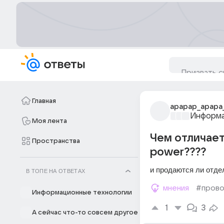
Главная
apapap_apapa
Информа
Моя лента
Чем отличает
Пространства
power????
и продаются ли отде
В ТОПЕ НА ОТВЕТАХ
мнения
#пров
Информационные технологии
1
3
А сейчас что-то совсем другое