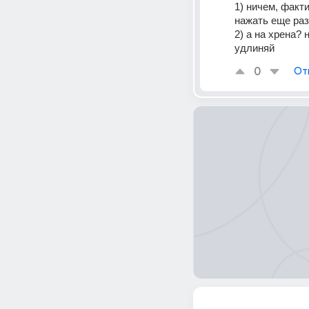
1) ничем, факт
нажать еще раз
2) а на хрена?
удлиняй
0
От