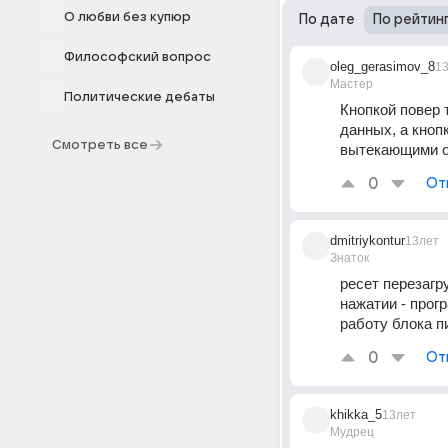
О любви без купюр
По дате
По рейтин
Философский вопрос
oleg_gerasimov_8
1
Мастер
Политические дебаты
Кнопкой повер
данных, а кноп
Смотреть все
вытекающими о
0
От
dmitriykontur
13лет
Знаток
ресет перезагр
нажатии - прог
работу блока п
0
От
khikka_5
13лет
Мудрец