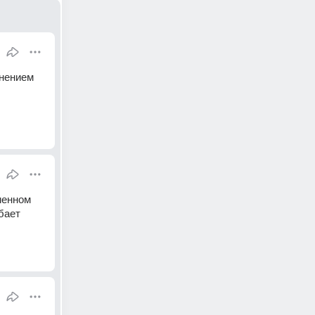
нением 
енном 
ает 