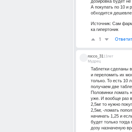
дозировка будет не ч
А покупать по 10 и 
обходится дешевле.
Источник:
Сам фарм
ка гипертоник
1
Ответи
rocco_31
13лет
Мудрец
Таблетки сделаны в
и переломить их мо
только. То есть 10 
получаем две таблет
Половинки ломать н
уже. И вообще раз в
2,5мг то нужно поку
2,5мг, -ломать попол
начинать 1,25 и есл
будет только тогда 
дозу назначеную вра