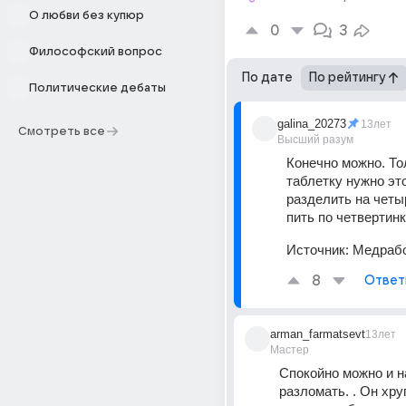
О любви без купюр
0
3
Философский вопрос
По дате
По рейтингу
Политические дебаты
galina_20273
13лет
Смотреть все
Высший разум
Конечно можно. То
таблетку нужно это
разделить на четыр
пить по четвертинк
Источник:
Медрабо
8
Ответ
arman_farmatsevt
13лет
Мастер
Спокойно можно и на
разломать. . Он хруп