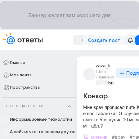
Создать пост
Главная
zaza_khasaia_1
13лет
Подп
Моя лента
Изменено
Бьютилэнд
+3
Пространства
Конкор
В ТОПЕ НА ОТВЕТАХ
Мне врач прописал пить Ко
е пол таблетки . Я случай
вместо 5 мг купил 10 мг. мо
Информационные технологии
мг табл.?
А сейчас что-то совсем другое
мнения
#врач
#та