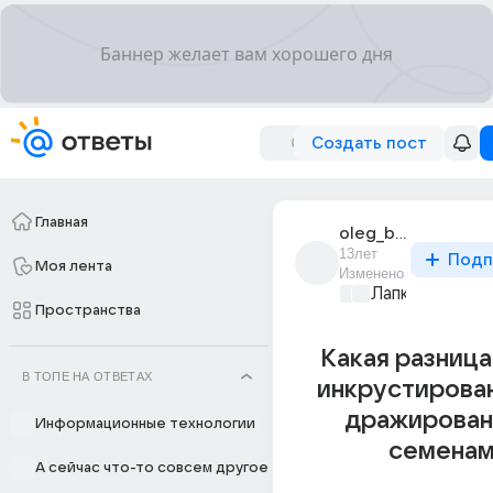
Создать пост
Главная
oleg_bondarchuk_25
13лет
Подп
Моя лента
Изменено
Лапки и хвост
Пространства
Какая разниц
В ТОПЕ НА ОТВЕТАХ
инкрустирова
дражирова
Информационные технологии
семена
А сейчас что-то совсем другое