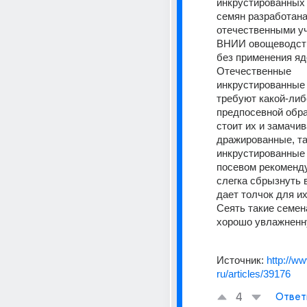
инкрустированных
семян разработана 
отечественными уч
ВНИИ овощеводств
без применения яд
Отечественные 
инкрустированные 
требуют какой-либо
предпосевной обра
стоит их и замачива
дражированные, так
инкрустированные 
посевом рекоменду
слегка сбрызнуть в
дает толчок для их
Сеять такие семена
хорошо увлажненн
Источник:
http://w
ru/articles/39176
4
Ответ