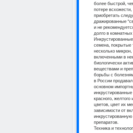
более быстрой, че
потере всхожести, 
приобретать следу
дражированные “св
и не рекомендуется
долго в комнатных
Инкрустированные 
семена, покрытые т
несколько микрон, 
включенными в нее
биологически акти
веществами и преп
борьбы с болезнями
в России продавали
основном импортны
инкрустированные 
красного, желтого и
цветов, цвет их ме
зависимости от вк
инкрустированную 
препаратов. 
Техника и технолог