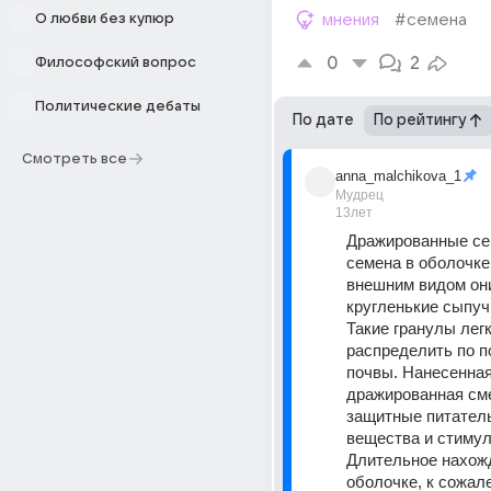
О любви без купюр
мнения
#семена
0
2
Философский вопрос
Политические дебаты
По дате
По рейтингу
Смотреть все
anna_malchikova_1
Мудрец
13лет
Дражированные сем
семена в оболочке
внешним видом они
кругленькие сыпучи
Такие гранулы легк
распределить по п
почвы. Нанесенная
дражированная сме
защитные питатель
вещества и стимул
Длительное нахожд
оболочке, к сожале