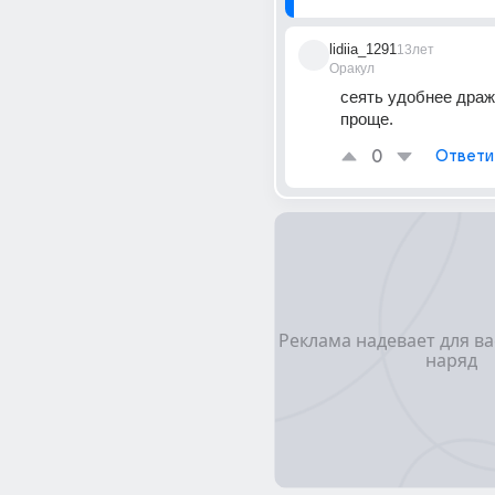
lidiia_1291
13лет
Оракул
сеять удобнее драж
проще.
0
Ответи