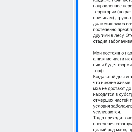
направленное пере
территории (по раз
причинам) , группа
долгомошников нач
постепенно преобл
другими в лесу. Эт
стадия заболачива
Мхи постоянно нар
а нижние части их 
них и будет форми
торф. 
Когда слой достига
что нижние живые 
мха не достают до 
находятся в субстр
отмерших частей то
условия заболачив
усиливаются. 
Тогда приходит оче
поселения сфагнум
целый род мхов, п