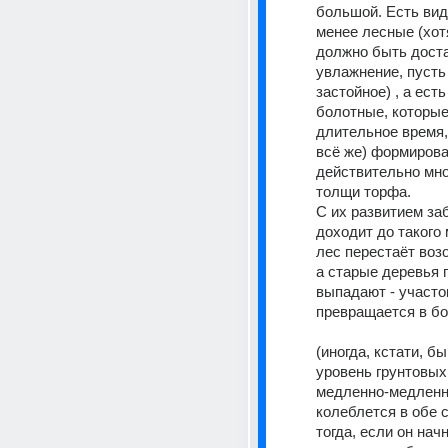
большой. Есть вид
менее лесные (хотя
должно быть доста
увлажнение, пусть 
застойное) , а есть
болотные, которые 
длительное время, 
всё же) формирова
действительно мно
толщи торфа. 
С их развитием за
доходит до такого 
лес перестаёт возо
а старые деревья п
выпадают - участок
превращается в бо
(иногда, кстати, быв
уровень грунтовых 
медленно-медленно
колеблется в обе с
тогда, если он начн