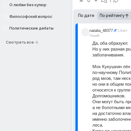
0
1
О любви без купюр
По дате
По рейтингу
Философский вопрос
Политические дебаты
natalia_48377
13лет
Гений
Смотреть все
Да, оба образуют. 
Но у них разная ро
заболачивания. 
Мох Кукушкин лён 
по-научному Полит
род мхов, там неск
но они в общем пох
относится к группе 
Долгомошников. 
Они могут быть пр
а не болотными мха
на достаточно влаж
именно заболоченн
леса. 
Когда же начинаетс