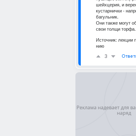
шейхцерия, и вере
кустарнички - напр
багульник. 
Они также могут о
свои толщи торфа.
Источник:
лекции 
нию
3
Ответ