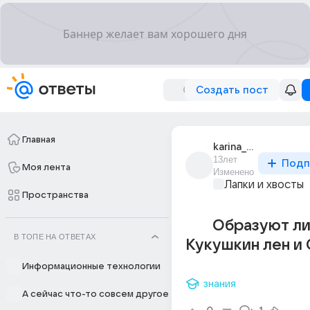
Создать пост
Главная
karina_danilova_48
13лет
Подп
Моя лента
Изменено
Лапки и хвосты
Пространства
Образуют ли
В ТОПЕ НА ОТВЕТАХ
Кукушкин лен и
Информационные технологии
знания
А сейчас что-то совсем другое