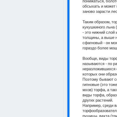
понижаться, болото
обсыхать и может 
заново зарасти лес
Таким образом, тор
кукушкиного льна (
- это нижний слой 
толщины, а выше н
сфагновый - он мо
гораздо более мощ
Вообще, виды торф
называются - по ра
неразложившихся о
которых они образ
Поэтому бывают с
гипновые (это тоже
мхов) торфа, а так
виды торфа, образ
других растений. 
Например, среди в
торфообразователей
пушицы, вахта (три