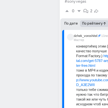
#sony vegas
0
2
По дате
По рейтингу
dzhek_voroshitel
13ле
Мастер
конвертиheq этим (у
качество получше 
Format Factory.) 
ht
tal.com/get-5787-an
ter-free.html
тоже в МР4 и кодек
прохода по такому
p://www.youtube.c
D_A3E2WII
только тебе сжимат
нужно так что битр
такой же или чуть 
исходном чтоб каче