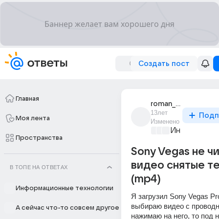
Создать пост
Главная
roman_sapryga_2
13лет
Подп
Моя лента
Изменено
Информацио
Пространства
Sony Vegas не ч
видео снятые т
В ТОПЕ НА ОТВЕТАХ
(mp4)
Информационные технологии
Я загрузил Sony Vegas Pro 
выбираю видео с проводни
А сейчас что-то совсем другое
нажимаю на него, то под н