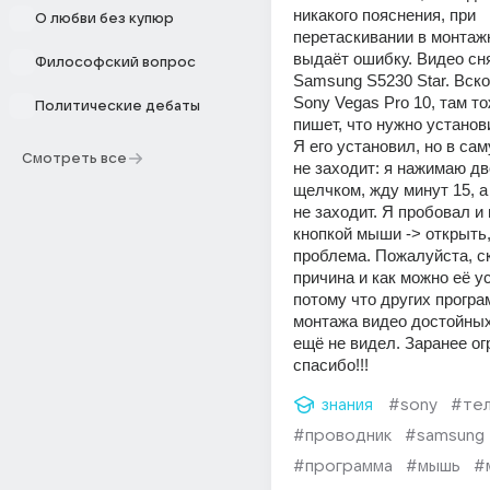
никакого пояснения, при 
О любви без купюр
перетаскивании в монтаж
выдаёт ошибку. Видео сня
Философский вопрос
Samsung S5230 Star. Вскор
Sony Vegas Pro 10, там то
Политические дебаты
пишет, что нужно установи
Я его установил, но в сам
Смотреть все
не заходит: я нажимаю дв
щелчком, жду минут 15, а
не заходит. Я пробовал и 
кнопкой мыши -> открыть, 
проблема. Пожалуйста, ск
причина и как можно её ус
потому что других програ
монтажа видео достойных
ещё не видел. Заранее ог
спасибо!!!
знания
#sony
#те
#проводник
#samsung
#программа
#мышь
#