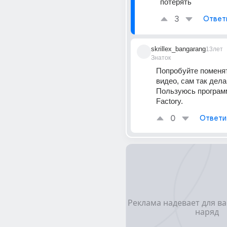
потерять
3
Ответ
skrillex_bangarang
13лет
Знаток
Попробуйте поменят
видео, сам так делаю
Пользуюсь программ
Factory.
0
Ответи