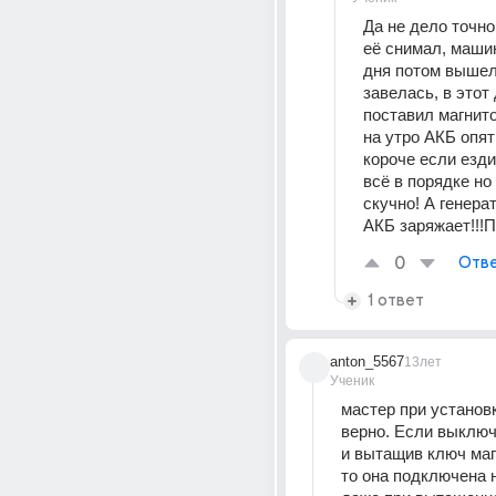
Да не дело точно 
её снимал, машин
дня потом вышел 
завелась, в этот 
поставил магнито
на утро АКБ опять
короче если ездит
всё в порядке но
скучно! А генера
АКБ заряжает!!!П
0
Отве
1 ответ
anton_5567
13лет
Ученик
мастер при установк
верно. Если выключ
и вытащив ключ магн
то она подключена н