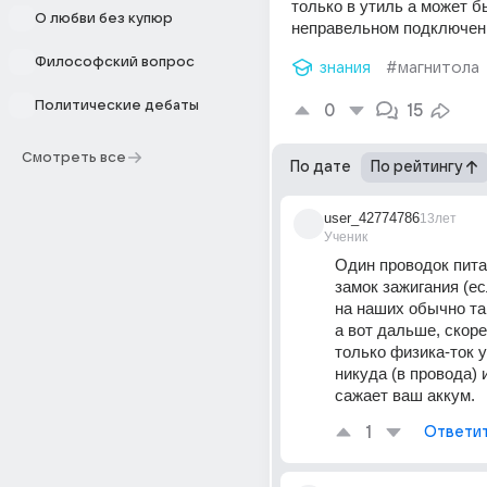
только в утиль а может бы
О любви без купюр
неправельном подключени
Философский вопрос
знания
#магнитола
Политические дебаты
0
15
Смотреть все
По дате
По рейтингу
user_42774786
13лет
Ученик
Один проводок питан
замок зажигания (ес
на наших обычно так
а вот дальше, скорее
только физика-ток у
никуда (в провода) 
сажает ваш аккум.
1
Ответи