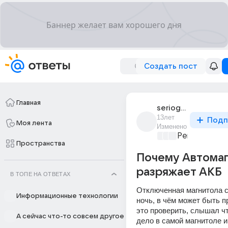
Создать пост
Главная
serioga_vilkov
13лет
Подп
Моя лента
Изменено
Ремонт и об
Пространства
Почему Автомаг
разряжает АКБ
В ТОПЕ НА ОТВЕТАХ
Отключенная магнитола с
Информационные технологии
ночь, в чём может быть пр
это проверить, слышал чт
А сейчас что-то совсем другое
дело в самой магнитоле и 