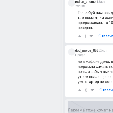
rodion_zhemer
13лет
Ученик
Попробуй поставь д
там посмотрим если
продолжилась то 10
неверно.
1
Ответи
ded_moroz_856
13лет
Профи
не в мафоне дело, в
недолжно сажать по
ночь, я забыл выклю
утром пела еще но п
уже стартер не смог
0
Ответи