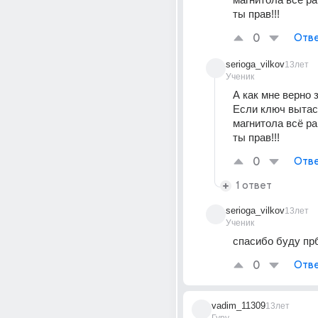
ты прав!!!
0
Отве
serioga_vilkov
13лет
Ученик
А как мне верно 
Если ключ вытас
магнитола всё ра
ты прав!!!
0
Отве
1 ответ
serioga_vilkov
13лет
Ученик
спасибо буду прб
0
Отве
vadim_11309
13лет