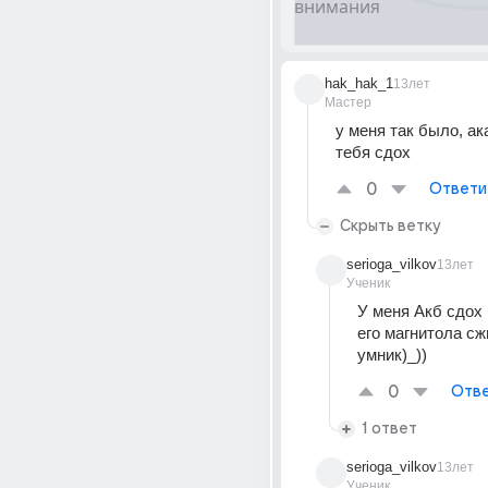
hak_hak_1
13лет
Мастер
у меня так было, ак
тебя сдох
0
Ответи
Скрыть ветку
serioga_vilkov
13лет
Ученик
У меня Акб сдох 
его магнитола сж
умник)_))
0
Отве
1 ответ
serioga_vilkov
13лет
Ученик