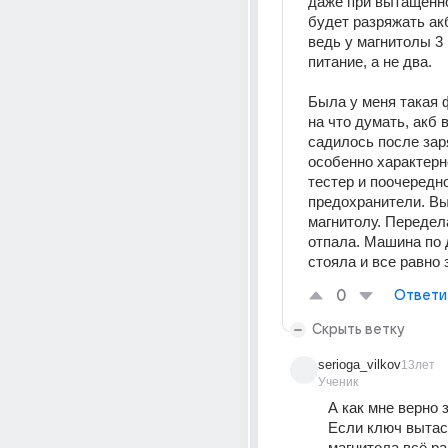
даже при вытащенно
будет разряжать акб
ведь у магнитолы 3 
питание, а не два. 
Была у меня такая ф
на что думать, акб в
садилось после заря
особенно характерно
тестер и поочередно
предохранители. Вы
магнитолу. Передел
отпала. Машина по 
стояла и все равно 
0
Ответи
Скрыть ветку
serioga_vilkov
13лет
Ученик
А как мне верно 
Если ключ вытас
магнитола всё ра