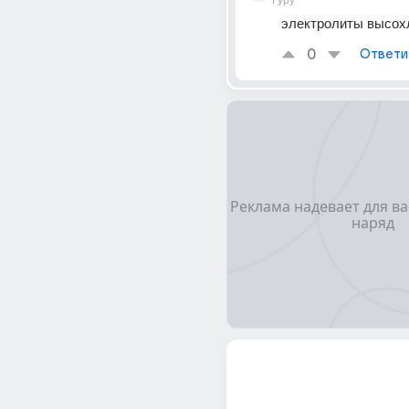
Гуру
электролиты высох
0
Ответи